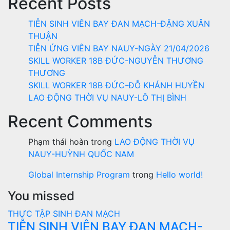
Recent Posts
viết
TIỄN SINH VIÊN BAY ĐAN MẠCH-ĐẶNG XUÂN
THUẬN
TIỄN ỨNG VIÊN BAY NAUY-NGÀY 21/04/2026
SKILL WORKER 18B ĐỨC-NGUYỄN THƯƠNG
THƯƠNG
SKILL WORKER 18B ĐỨC-ĐỖ KHÁNH HUYỀN
LAO ĐỘNG THỜI VỤ NAUY-LÔ THỊ BÌNH
Recent Comments
Phạm thái hoàn
trong
LAO ĐỘNG THỜI VỤ
NAUY-HUỲNH QUỐC NAM
Global Internship Program
trong
Hello world!
You missed
THỰC TẬP SINH ĐAN MẠCH
TIỄN SINH VIÊN BAY ĐAN MẠCH-