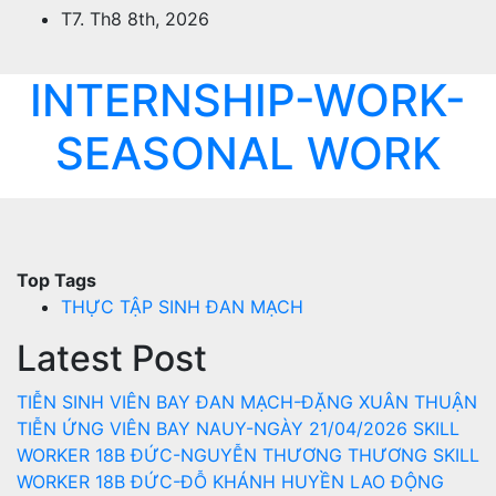
Skip
T7. Th8 8th, 2026
to
content
INTERNSHIP-WORK-
SEASONAL WORK
Top Tags
THỰC TẬP SINH ĐAN MẠCH
Latest Post
TIỄN SINH VIÊN BAY ĐAN MẠCH-ĐẶNG XUÂN THUẬN
TIỄN ỨNG VIÊN BAY NAUY-NGÀY 21/04/2026
SKILL
WORKER 18B ĐỨC-NGUYỄN THƯƠNG THƯƠNG
SKILL
WORKER 18B ĐỨC-ĐỖ KHÁNH HUYỀN
LAO ĐỘNG