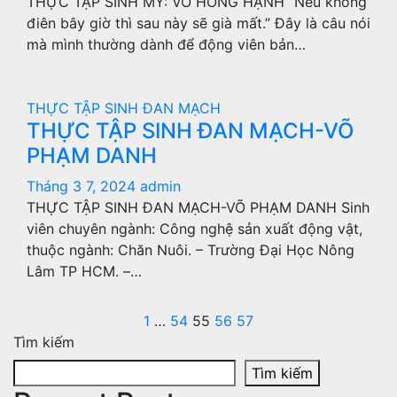
THỰC TẬP SINH MỸ: VÕ HỒNG HẠNH “Nếu không
điên bây giờ thì sau này sẽ già mất.” Đây là câu nói
mà mình thường dành để động viên bản…
THỰC TẬP SINH ĐAN MẠCH
THỰC TẬP SINH ĐAN MẠCH-VÕ
PHẠM DANH
Tháng 3 7, 2024
admin
THỰC TẬP SINH ĐAN MẠCH-VÕ PHẠM DANH Sinh
viên chuyên ngành: Công nghệ sản xuất động vật,
thuộc ngành: Chăn Nuôi. – Trường Đại Học Nông
Lâm TP HCM. –…
Phân
1
…
54
55
56
57
Tìm kiếm
trang
Tìm kiếm
bài