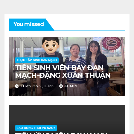
You missed
THỰC TẬP SINH ĐAN MẠCH
TIỄN SINH VIÊN BAY ĐAN
MẠCH-ĐẶNG XUÂN THUẬN
THÁNG 5 9, 2026
ADMIN
LAO DONG THOI VU NAUY