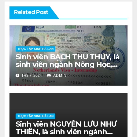
Related Post
THỰC TẬP SINH HÀ LAN
Sinh viên BẠCH THU THỦY, là
sinh viên ngành Nông Học,
lớp DH16NHA khóa 2016-
TH3 7, 2024
ADMIN
2020.
THỰC TẬP SINH HÀ LAN
Sinh viên NGUYỄN LƯU NHƯ
THIÊN, là sinh viên ngành