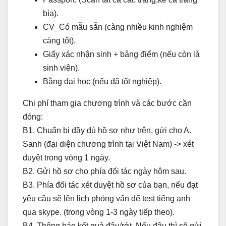
bìa).
CV_Có mẫu sẵn (càng nhiều kinh nghiệm
càng tốt).
Giấy xác nhận sinh + bảng điểm (nếu còn là
sinh viên).
Bằng đại học (nếu đã tốt nghiệp).
Chi phí tham gia chương trình và các bước cần
đóng:
B1. Chuẩn bị đầy đủ hồ sơ như trên, gửi cho A.
Sanh (đại diện chương trình tại Việt Nam) -> xét
duyệt trong vòng 1 ngày.
B2. Gửi hồ sơ cho phía đối tác ngày hôm sau.
B3. Phía đối tác xét duyệt hồ sơ của bạn, nếu đạt
yêu cầu sẽ lên lịch phỏng vấn để test tiếng anh
qua skype. (trong vòng 1-3 ngày tiếp theo).
B4. Thông báo kết quả đậu/rớt. Nếu đậu thì sẽ gửi