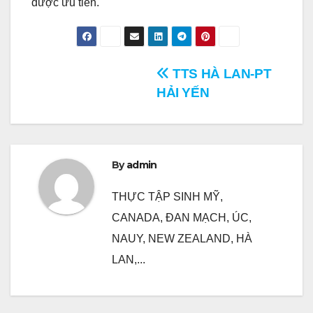
được ưu tiên.
Điều
TTS HÀ LAN-PT
HẢI YẾN
hướng
bài
viết
By
admin
THỰC TẬP SINH MỸ,
CANADA, ĐAN MẠCH, ÚC,
NAUY, NEW ZEALAND, HÀ
LAN,...