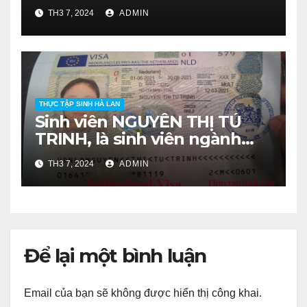
Nông Học, lớp DH16NHA
TH3 7, 2024
ADMIN
khóa 2016-2020.
THỰC TẬP SINH HÀ LAN
Sinh viên NGUYỄN THỊ TÚ
TRINH, là sinh viên ngành
Bảo Vệ Thực Vật, lớp DH16BV
TH3 7, 2024
ADMIN
khóa 2016-2020.
Để lại một bình luận
Email của bạn sẽ không được hiển thị công khai.