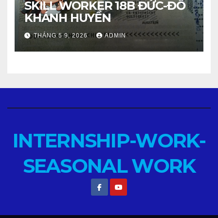
SKILL WORKER 18B ĐỨC-ĐỖ
KHÁNH HUYỀN
THÁNG 5 9, 2026
ADMIN
INTERNSHIP-WORK-
SEASONAL WORK