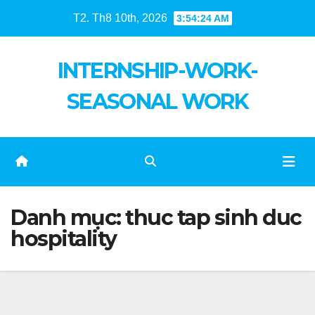
Skip
T2. Th8 10th, 2026
3:54:25 AM
to
content
INTERNSHIP-WORK-
SEASONAL WORK
Danh mục:
thuc tap sinh duc
hospitality