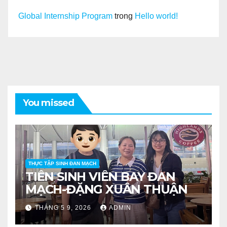
Global Internship Program
trong
Hello world!
You missed
THỰC TẬP SINH ĐAN MẠCH
TIỄN SINH VIÊN BAY ĐAN
MẠCH-ĐẶNG XUÂN THUẬN
THÁNG 5 9, 2026
ADMIN