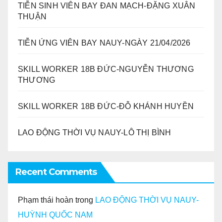
TIỄN SINH VIÊN BAY ĐAN MẠCH-ĐẶNG XUÂN
THUẬN
TIỄN ỨNG VIÊN BAY NAUY-NGÀY 21/04/2026
SKILL WORKER 18B ĐỨC-NGUYỄN THƯƠNG
THƯƠNG
SKILL WORKER 18B ĐỨC-ĐỖ KHÁNH HUYỀN
LAO ĐỘNG THỜI VỤ NAUY-LÔ THỊ BÌNH
Recent Comments
Phạm thái hoàn
trong
LAO ĐỘNG THỜI VỤ NAUY-
HUỲNH QUỐC NAM