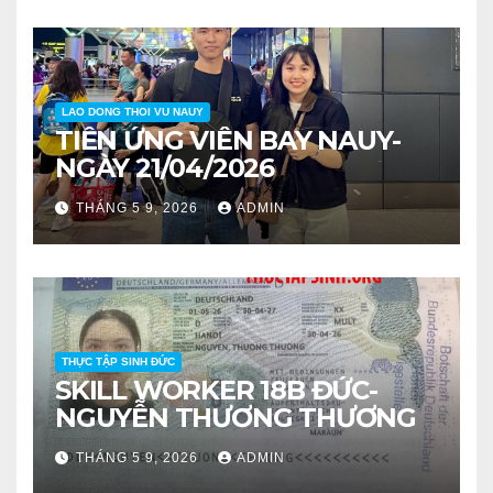
LAO DONG THOI VU NAUY
TIỄN ỨNG VIÊN BAY NAUY-
NGÀY 21/04/2026
THÁNG 5 9, 2026
ADMIN
THỰC TẬP SINH ĐỨC
SKILL WORKER 18B ĐỨC-
NGUYỄN THƯƠNG THƯƠNG
THÁNG 5 9, 2026
ADMIN