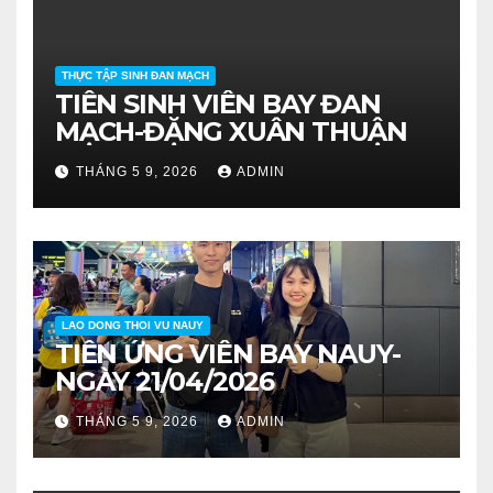
THỰC TẬP SINH ĐAN MẠCH
TIỄN SINH VIÊN BAY ĐAN
MẠCH-ĐẶNG XUÂN THUẬN
THÁNG 5 9, 2026
ADMIN
LAO DONG THOI VU NAUY
TIỄN ỨNG VIÊN BAY NAUY-
NGÀY 21/04/2026
THÁNG 5 9, 2026
ADMIN