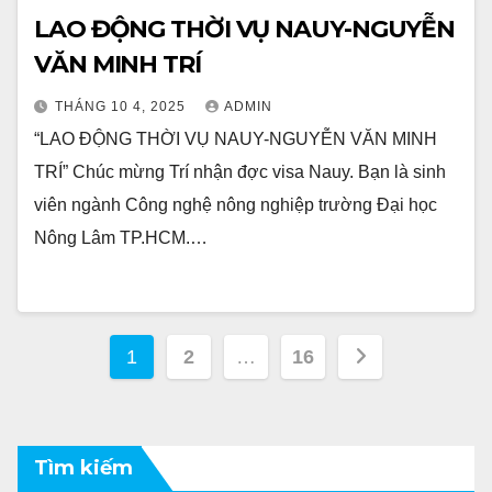
LAO ĐỘNG THỜI VỤ NAUY-NGUYỄN
VĂN MINH TRÍ
THÁNG 10 4, 2025
ADMIN
“LAO ĐỘNG THỜI VỤ NAUY-NGUYỄN VĂN MINH
TRÍ” Chúc mừng Trí nhận đợc visa Nauy. Bạn là sinh
viên ngành Công nghệ nông nghiệp trường Đại học
Nông Lâm TP.HCM.…
Phân
1
2
…
16
trang
bài
Tìm kiếm
viết