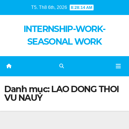
Skip
T5. Th8 6th, 2026
8:28:15 AM
to
content
INTERNSHIP-WORK-
SEASONAL WORK
Danh mục:
LAO DONG THOI
VU NAUY