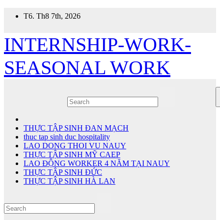
Skip
T6. Th8 7th, 2026
to
content
INTERNSHIP-WORK-
SEASONAL WORK
THỰC TẬP SINH ĐAN MẠCH
thuc tap sinh duc hospitality
LAO DONG THOI VU NAUY
THỰC TẬP SINH MỸ CAEP
LAO ĐỘNG WORKER 4 NĂM TẠI NAUY
THỰC TẬP SINH ĐỨC
THỰC TẬP SINH HÀ LAN