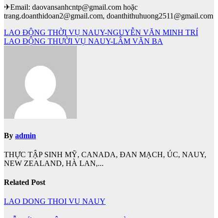
✈Email: daovansanhcntp@gmail.com hoặc
trang.doanthidoan2@gmail.com, doanthithuhuong2511@gmail.com
Điều
LAO ĐỘNG THỜI VỤ NAUY-NGUYỄN VĂN MINH TRÍ
LAO ĐỘNG THƯỜI VỤ NAUY-LÂM VĂN BA
hướng
bài
viết
By
admin
THỰC TẬP SINH MỸ, CANADA, ĐAN MẠCH, ÚC, NAUY,
NEW ZEALAND, HÀ LAN,...
Related Post
LAO DONG THOI VU NAUY