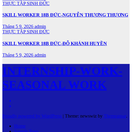
THỰC TẬP SINH ĐỨC
SKILL WORKER 18B ĐỨC-NGUYỄN THƯƠNG THƯƠNG
Tháng 5 9, 2026
admin
THỰC TẬP SINH ĐỨC
SKILL WORKER 18B ĐỨC-ĐỖ KHÁNH HUYỀN
Tháng 5 9, 2026
admin
INTERNSHIP-WORK-
SEASONAL WORK
Proudly powered by WordPress
|
Theme: newswiz by
Themeansar
.
Home
Sample Page