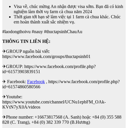
Visa về, chúc mừng An nhận được visa sớm. Bạn đã có kinh
nghiệm làm thời vụ farm cà chua năm 2024
Thời gian tới bạn sẽ làm việc tại 1 farm cà chua khác. Chúc
em hoàn thành xuất sắc nhiệm vụ.
#laodongthoivu #nauy #thuctapsinhChauAu
THÔNG TIN LIÊN HỆ:
✈GROUP nguồn bài viết:
https://www.facebook.com/groups/thuctapsinh01
✈GROUP: https://www.facebook.com/profile.php?
id=61573903839151
✈ Facebook:
Facebook
, https://www.facebook.com/profile.php?
id=61574860580566
✈Youtube:
https://www.youtube.com/channel/UCNu1epbFM_OAk-
KVtN7yX0A/videos
✈Phone number: +16673817568 (A. Sanh) hoặc +84 (0) 355 588
828 (C. Trang), +84 (0) 382 339 770 (B.Hương)