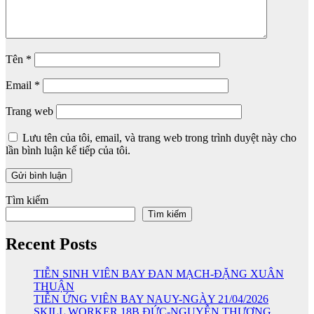
Tên
*
Email
*
Trang web
Lưu tên của tôi, email, và trang web trong trình duyệt này cho
lần bình luận kế tiếp của tôi.
Tìm kiếm
Tìm kiếm
Recent Posts
TIỄN SINH VIÊN BAY ĐAN MẠCH-ĐẶNG XUÂN
THUẬN
TIỄN ỨNG VIÊN BAY NAUY-NGÀY 21/04/2026
SKILL WORKER 18B ĐỨC-NGUYỄN THƯƠNG