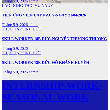
Tháng 5 9, 2026
admin
LAO DONG THOI VU NAUY
TIỄN ỨNG VIÊN BAY NAUY-NGÀY 21/04/2026
Tháng 5 9, 2026
admin
THỰC TẬP SINH ĐỨC
SKILL WORKER 18B ĐỨC-NGUYỄN THƯƠNG THƯƠNG
Tháng 5 9, 2026
admin
THỰC TẬP SINH ĐỨC
SKILL WORKER 18B ĐỨC-ĐỖ KHÁNH HUYỀN
Tháng 5 9, 2026
admin
INTERNSHIP-WORK-
SEASONAL WORK