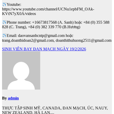
Youtube:
https://www.youtube.com/channel/UCNu1epbFM_OAk-
KVtN7yX0A/videos
Phone number: +16673817568 (A. Sanh) hoặc +84 (0) 355 588
828 (C. Trang), +84 (0) 382 339 770 (B.Hương)
Email: daovansanhcntp@gmail.com hoặc
trang.doanthidoan2@gmail.com, doanthithuhuong2511@gmail.com
Điều
SINH VIÊN BAY ĐAN MẠCH NGÀY 19/2/2026
hướng
bài
viết
By
admin
THỰC TẬP SINH MỸ, CANADA, ĐAN MẠCH, ÚC, NAUY,
NEW ZEALAND, HÀ LAN,...