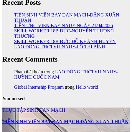
Recent Posts
TIỄN SINH VIÊN BAY ĐAN MẠCH-ĐẶNG XUÂN
THUẬN
TIỄN ỨNG VIÊN BAY NAUY-NGÀY 21/04/2026
SKILL WORKER 18B ĐỨC-NGUYỄN THƯƠNG
THƯƠNG
SKILL WORKER 18B ĐỨC-ĐỖ KHÁNH HUYỀN
LAO ĐỘNG THỜI VỤ NAUY-LÔ THỊ BÌNH
Recent Comments
Phạm thái hoàn
trong
LAO ĐỘNG THỜI VỤ NAUY-
HUỲNH QUỐC NAM
Global Internship Program
trong
Hello world!
You missed
THỰC TẬP SINH ĐAN MẠCH
TIỄN SINH VIÊN BAY ĐAN MẠCH-ĐẶNG XUÂN THUẬN