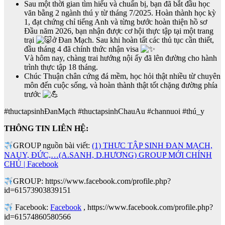
Sau một thời gian tìm hiểu và chuẩn bị, bạn đã bắt đầu học
văn bằng 2 ngành thú y từ tháng 7/2025. Hoàn thành học kỳ
1, đạt chứng chỉ tiếng Anh và từng bước hoàn thiện hồ sơ
Đầu năm 2026, bạn nhận được cơ hội thực tập tại một trang
trại
ở Đan Mạch. Sau khi hoàn tất các thủ tục cần thiết,
đầu tháng 4 đã chính thức nhận visa
Và hôm nay, chàng trai hướng nội ấy đã lên đường cho hành
trình thực tập 18 tháng.
Chúc Thuận chân cứng đá mềm, học hỏi thật nhiều từ chuyên
môn đến cuộc sống, và hoàn thành thật tốt chặng đường phía
trước
#thuctapsinhĐanMạch #thuctapsinhChauAu #channuoi #thú_y
THÔNG TIN LIÊN HỆ:
GROUP nguồn bài viết:
(1) THỰC TẬP SINH ĐAN MẠCH,
NAUY, ĐỨC,…(A.SANH, D.HƯƠNG) GROUP MỚI CHÍNH
CHỦ | Facebook
GROUP: https://www.facebook.com/profile.php?
id=61573903839151
Facebook:
Facebook
, https://www.facebook.com/profile.php?
id=61574860580566