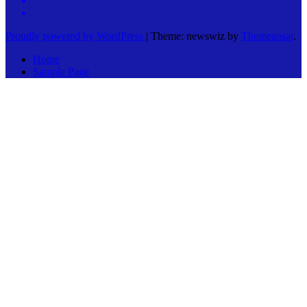
Proudly powered by WordPress
|
Theme: newswiz by
Themeansar
.
Home
Sample Page