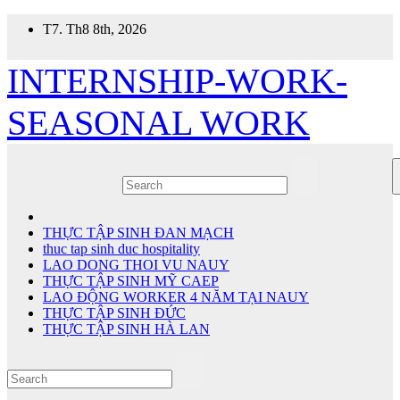
Skip
T7. Th8 8th, 2026
to
content
INTERNSHIP-WORK-
SEASONAL WORK
THỰC TẬP SINH ĐAN MẠCH
thuc tap sinh duc hospitality
LAO DONG THOI VU NAUY
THỰC TẬP SINH MỸ CAEP
LAO ĐỘNG WORKER 4 NĂM TẠI NAUY
THỰC TẬP SINH ĐỨC
THỰC TẬP SINH HÀ LAN