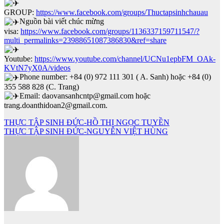
GROUP:
https://www.facebook.com/groups/Thuctapsinhchauau
Nguồn bài viết chúc mừng
visa:
https://www.facebook.com/groups/1136337159711547/?
multi_permalinks=23988651087386830&ref=share
Youtube:
https://www.youtube.com/channel/UCNu1epbFM_OAk-
KVtN7yX0A/videos
Phone number: +84 (0) 972 111 301 ( A. Sanh) hoặc +84 (0)
355 588 828 (C. Trang)
Email: daovansanhcntp@gmail.com hoặc
trang.doanthidoan2@gmail.com.
Điều
THỰC TẬP SINH ĐỨC-HỒ THỊ NGỌC TUYỀN
THỰC TẬP SINH ĐỨC-NGUYỄN VIỆT HÙNG
hướng
bài
viết