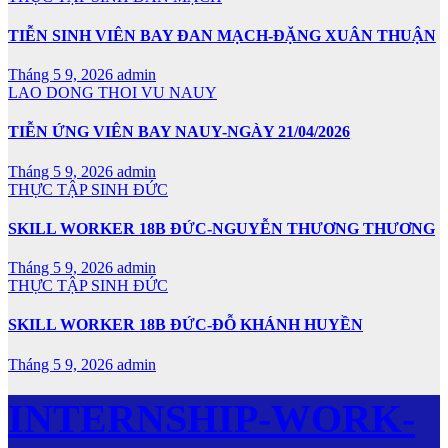
TIỄN SINH VIÊN BAY ĐAN MẠCH-ĐẶNG XUÂN THUẬN
Tháng 5 9, 2026
admin
LAO DONG THOI VU NAUY
TIỄN ỨNG VIÊN BAY NAUY-NGÀY 21/04/2026
Tháng 5 9, 2026
admin
THỰC TẬP SINH ĐỨC
SKILL WORKER 18B ĐỨC-NGUYỄN THƯƠNG THƯƠNG
Tháng 5 9, 2026
admin
THỰC TẬP SINH ĐỨC
SKILL WORKER 18B ĐỨC-ĐỖ KHÁNH HUYỀN
Tháng 5 9, 2026
admin
INTERNSHIP-WORK-