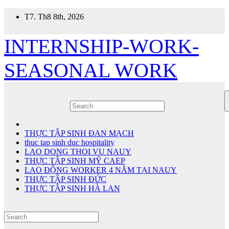
Skip
T7. Th8 8th, 2026
to
content
INTERNSHIP-WORK-
SEASONAL WORK
THỰC TẬP SINH ĐAN MẠCH
thuc tap sinh duc hospitality
LAO DONG THOI VU NAUY
THỰC TẬP SINH MỸ CAEP
LAO ĐỘNG WORKER 4 NĂM TẠI NAUY
THỰC TẬP SINH ĐỨC
THỰC TẬP SINH HÀ LAN