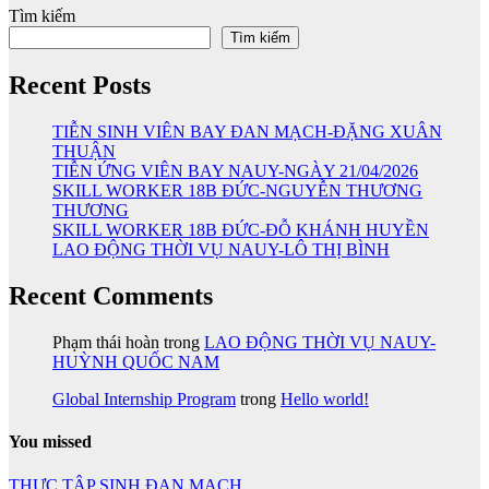
Tìm kiếm
Tìm kiếm
Recent Posts
TIỄN SINH VIÊN BAY ĐAN MẠCH-ĐẶNG XUÂN
THUẬN
TIỄN ỨNG VIÊN BAY NAUY-NGÀY 21/04/2026
SKILL WORKER 18B ĐỨC-NGUYỄN THƯƠNG
THƯƠNG
SKILL WORKER 18B ĐỨC-ĐỖ KHÁNH HUYỀN
LAO ĐỘNG THỜI VỤ NAUY-LÔ THỊ BÌNH
Recent Comments
Phạm thái hoàn
trong
LAO ĐỘNG THỜI VỤ NAUY-
HUỲNH QUỐC NAM
Global Internship Program
trong
Hello world!
You missed
THỰC TẬP SINH ĐAN MẠCH