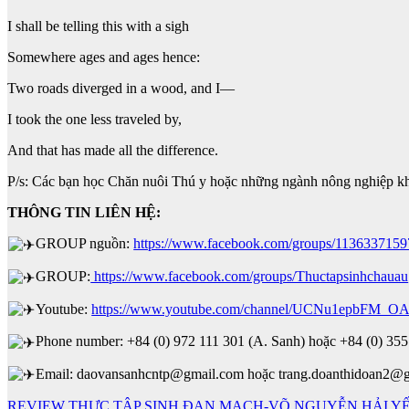
I shall be telling this with a sigh
Somewhere ages and ages hence:
Two roads diverged in a wood, and I—
I took the one less traveled by,
And that has made all the difference.
P/s: Các bạn học Chăn nuôi Thú y hoặc những ngành nông nghiệp khá
THÔNG TIN LIÊN HỆ:
GROUP nguồn:
https://www.facebook.com/groups/113633715
GROUP:
https://www.facebook.com/groups/Thuctapsinhchauau
Youtube:
https://www.youtube.com/channel/UCNu1epbFM_O
Phone number: +84 (0) 972 111 301 (A. Sanh) hoặc +84 (0) 355
Email: daovansanhcntp@gmail.com hoặc trang.doanthidoan2@
REVIEW THỰC TẬP SINH ĐAN MẠCH-VÕ NGUYỄN HẢI Y