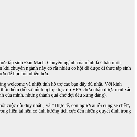
 thực tập sinh Đan Mạch. Chuyên ngành của mình là Chăn nuôi,
 khi chuyên ngành này có rất nhiều cơ hội để được đi thực tập sinh
hơn để học hỏi nhiều hơn.
ng welcome và nhiệt tình hỗ trợ các bạn đầy đủ nhất. Với kinh
 thời điểm (hồ sơ mình bị trục trặc do VFS chưa nhận được mail xác
rình của mình, nhưng thành quả chờ đợi đều xứng đáng).
ột cuộc đời duy nhất”, và “Thực tế, con người ai rồi cũng sẽ chết”,
rong hiện tại nên có ảnh hưởng tích cực đến những quyết định trong