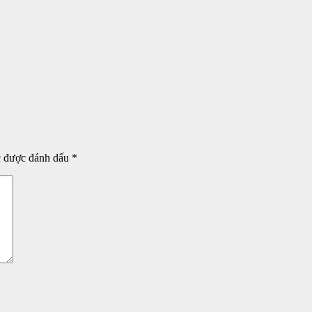
c được đánh dấu
*