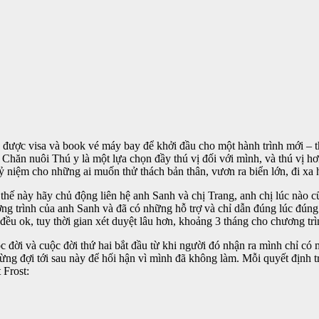
n được visa và book vé máy bay để khởi đầu cho một hành trình mới –
hăn nuôi Thú y là một lựa chọn đầy thú vị đối với mình, và thú vị hơn
kỷ niệm cho những ai muốn thử thách bản thân, vươn ra biển lớn, đi xa 
 này hãy chủ động liên hệ anh Sanh và chị Trang, anh chị lúc nào cũ
ng trình của anh Sanh và đã có những hỗ trợ và chỉ dẫn đúng lúc đúng
ứ đều ok, tuy thời gian xét duyệt lâu hơn, khoảng 3 tháng cho chương t
 đời và cuộc đời thứ hai bắt đầu từ khi người đó nhận ra mình chỉ có m
ừng đợi tới sau này để hối hận vì mình đã không làm. Mỗi quyết định t
 Frost: