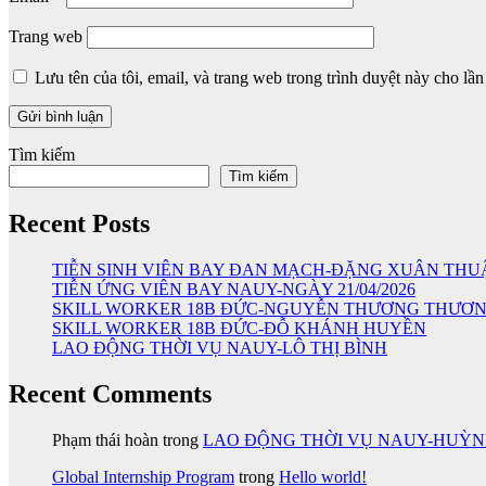
Trang web
Lưu tên của tôi, email, và trang web trong trình duyệt này cho lần 
Tìm kiếm
Tìm kiếm
Recent Posts
TIỄN SINH VIÊN BAY ĐAN MẠCH-ĐẶNG XUÂN THU
TIỄN ỨNG VIÊN BAY NAUY-NGÀY 21/04/2026
SKILL WORKER 18B ĐỨC-NGUYỄN THƯƠNG THƯƠ
SKILL WORKER 18B ĐỨC-ĐỖ KHÁNH HUYỀN
LAO ĐỘNG THỜI VỤ NAUY-LÔ THỊ BÌNH
Recent Comments
Phạm thái hoàn
trong
LAO ĐỘNG THỜI VỤ NAUY-HUỲ
Global Internship Program
trong
Hello world!