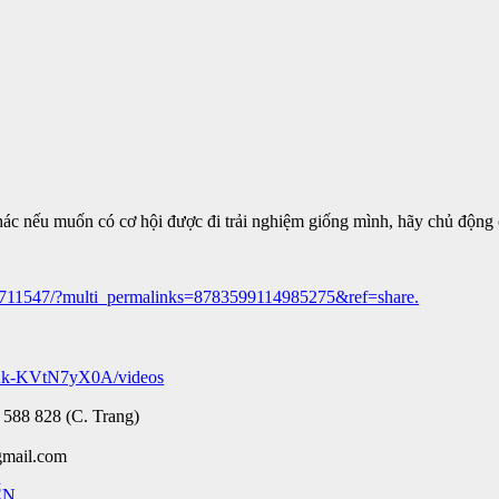
c nếu muốn có cơ hội được đi trải nghiệm giống mình, hãy chủ động c
9711547/?multi_permalinks=8783599114985275&ref=share.
Ak-KVtN7yX0A/videos
 588 828 (C. Trang)
gmail.com
ẾN