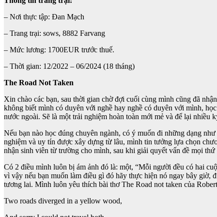
Thông tin trang trại:
– Nơi thực tập: Đan Mạch
– Trang trại: sows, 8882 Farvang
– Mức lương: 1700EUR trước thuế.
– Thời gian: 12/2022 – 06/2024 (18 tháng)
The Road Not Taken
Xin chào các bạn, sau thời gian chờ đợi cuối cùng mình cũng đã nhậ
không biết mình có duyên với nghề hay nghề có duyên với mình, học C
nước ngoài. Sẽ là một trải nghiệm hoàn toàn mới mẻ và để lại nhiều 
Nếu bạn nào học đúng chuyên ngành, có ý muốn đi những dạng như thế
nghiệm và uy tín được xây dựng từ lâu, mình tin tưởng lựa chọn chươ
nhận sinh viên từ trường cho mình, sau khi giải quyết vấn đề mọi th
Có 2 điều mình luôn bị ám ảnh đó là: một, “Mỗi người đều có hai cuộc
vì vậy nếu bạn muốn làm điều gì đó hãy thực hiện nó ngay bây giờ, đ
tương lai. Mình luôn yêu thích bài thơ The Road not taken của Robert
Two roads diverged in a yellow wood,