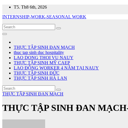
Skip
T5. Th8 6th, 2026
to
INTERNSHIP-WORK-SEASONAL WORK
content
THỰC TẬP SINH ĐAN MẠCH
thuc tap sinh duc hospitality
LAO DONG THOI VU NAUY
THỰC TẬP SINH MỸ CAEP
LAO ĐỘNG WORKER 4 NĂM TẠI NAUY
THỰC TẬP SINH ĐỨC
THỰC TẬP SINH HÀ LAN
THỰC TẬP SINH ĐAN MẠCH
THỰC TẬP SINH ĐAN MẠC