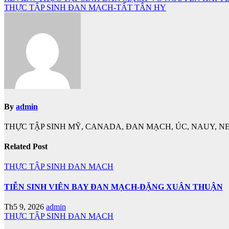
Điều
THỰC TẬP SINH ĐAN MẠCH-TẤT TÂN HY
hướng
bài
viết
By
admin
THỰC TẬP SINH MỸ, CANADA, ĐAN MẠCH, ÚC, NAUY, NE
Related Post
THỰC TẬP SINH ĐAN MẠCH
TIỄN SINH VIÊN BAY ĐAN MẠCH-ĐẶNG XUÂN THUẬN
Th5 9, 2026
admin
THỰC TẬP SINH ĐAN MẠCH