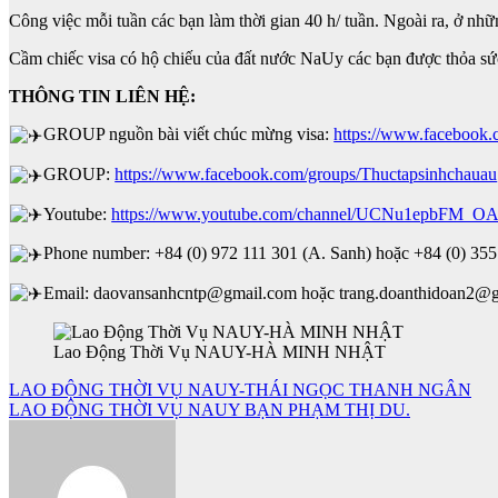
Công việc mỗi tuần các bạn làm thời gian 40 h/ tuần. Ngoài ra, ở nh
Cầm chiếc visa có hộ chiếu của đất nước NaUy các bạn được thỏa sứ
THÔNG TIN LIÊN HỆ:
GROUP nguồn bài viết chúc mừng visa:
https://www.facebook
GROUP:
https://www.facebook.com/groups/Thuctapsinhchauau
Youtube:
https://www.youtube.com/channel/UCNu1epbFM_O
Phone number: +84 (0) 972 111 301 (A. Sanh) hoặc +84 (0) 355
Email: daovansanhcntp@gmail.com hoặc trang.doanthidoan2@
Lao Động Thời Vụ NAUY-HÀ MINH NHẬT
Điều
LAO ĐỘNG THỜI VỤ NAUY-THÁI NGỌC THANH NGÂN
LAO ĐỘNG THỜI VỤ NAUY BẠN PHẠM THỊ DU.
hướng
bài
viết