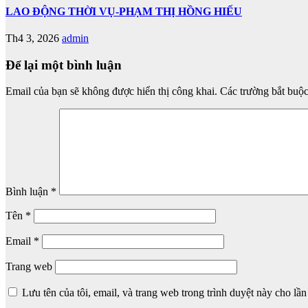
LAO ĐỘNG THỜI VỤ-PHẠM THỊ HỒNG HIẾU
Th4 3, 2026
admin
Để lại một bình luận
Email của bạn sẽ không được hiển thị công khai.
Các trường bắt buộ
Bình luận
*
Tên
*
Email
*
Trang web
Lưu tên của tôi, email, và trang web trong trình duyệt này cho lần 