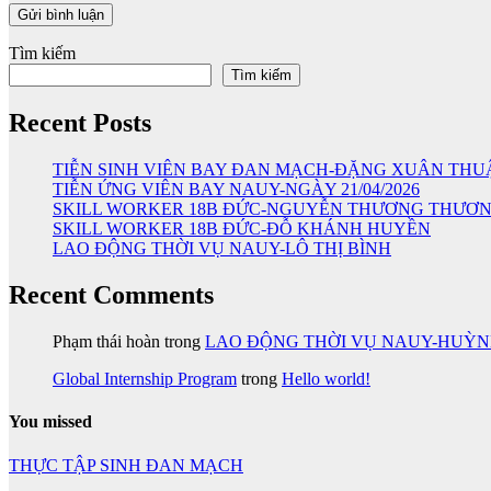
Tìm kiếm
Tìm kiếm
Recent Posts
TIỄN SINH VIÊN BAY ĐAN MẠCH-ĐẶNG XUÂN THU
TIỄN ỨNG VIÊN BAY NAUY-NGÀY 21/04/2026
SKILL WORKER 18B ĐỨC-NGUYỄN THƯƠNG THƯƠ
SKILL WORKER 18B ĐỨC-ĐỖ KHÁNH HUYỀN
LAO ĐỘNG THỜI VỤ NAUY-LÔ THỊ BÌNH
Recent Comments
Phạm thái hoàn
trong
LAO ĐỘNG THỜI VỤ NAUY-HUỲ
Global Internship Program
trong
Hello world!
You missed
THỰC TẬP SINH ĐAN MẠCH