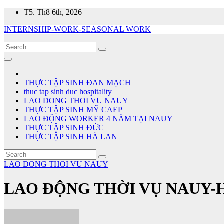
Skip
T5. Th8 6th, 2026
to
INTERNSHIP-WORK-SEASONAL WORK
content
THỰC TẬP SINH ĐAN MẠCH
thuc tap sinh duc hospitality
LAO DONG THOI VU NAUY
THỰC TẬP SINH MỸ CAEP
LAO ĐỘNG WORKER 4 NĂM TẠI NAUY
THỰC TẬP SINH ĐỨC
THỰC TẬP SINH HÀ LAN
LAO DONG THOI VU NAUY
LAO ĐỘNG THỜI VỤ NAUY-