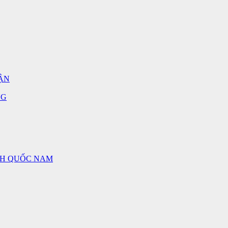
ẬN
NG
NH QUỐC NAM