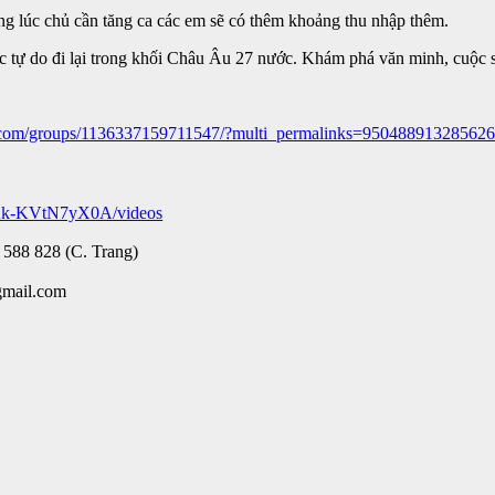
ững lúc chủ cần tăng ca các em sẽ có thêm khoảng thu nhập thêm.
c tự do đi lại trong khối Châu Âu 27 nước. Khám phá văn minh, cuộc s
.com/groups/1136337159711547/?multi_permalinks=950488913285626
Ak-KVtN7yX0A/videos
 588 828 (C. Trang)
gmail.com