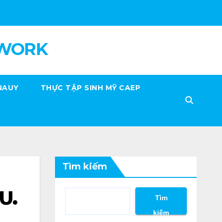
 WORK
NAUY
THỰC TẬP SINH MỸ CAEP
Tìm kiếm
U.
Tìm
kiếm