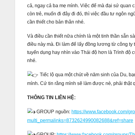
cả, ngay cả ba mẹ mình. Việc để mà đại sứ quan c
còn trẻ, muốn đi đây đi đó, thì việc đầu tư ngôn n
cần thiết cho bản thân nhé.
Và điều cần thiết nữa chính là một tinh thần sẵn s
điều này mà. Đi làm để lấy đồng lương từ công ty 
tuyển dụng hay nhìn vào Thái độ hơn là Trình độ 
nhé.
Tiếc lộ qua một chút về năm sinh của Du, bạ
mình. Cứ tin rằng mình sẽ làm được nè, phải thật 
THÔNG TIN LIÊN HỆ:
GROUP nguồn:
https://www.facebook.com/g
multi_permalinks=8732624990082688&ref=share
GROUP:
https://www.facebook.com/groups/T