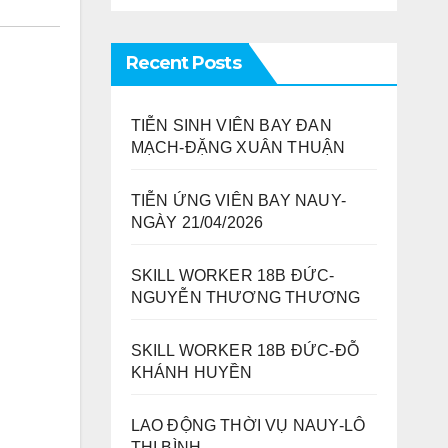
Recent Posts
TIỄN SINH VIÊN BAY ĐAN
MẠCH-ĐẶNG XUÂN THUẬN
TIỄN ỨNG VIÊN BAY NAUY-
NGÀY 21/04/2026
SKILL WORKER 18B ĐỨC-
NGUYỄN THƯƠNG THƯƠNG
SKILL WORKER 18B ĐỨC-ĐỖ
KHÁNH HUYỀN
LAO ĐỘNG THỜI VỤ NAUY-LÔ
THỊ BÌNH