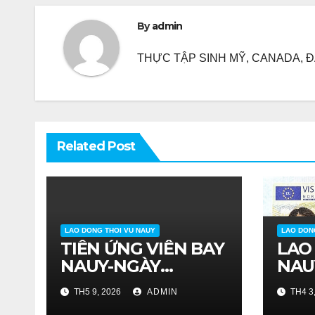
viết
By
admin
THỰC TẬP SINH MỸ, CANADA, ĐA
Related Post
LAO DONG THOI VU NAUY
LAO DON
TIỄN ỨNG VIÊN BAY
LAO
NAUY-NGÀY
NAU
21/04/2026
TH5 9, 2026
ADMIN
TH4 3