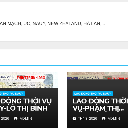
N MẠCH, ÚC, NAUY, NEW ZEALAND, HÀ LAN,...
G THOI VU NAUY
LAO DONG THOI VU NAUY
 ĐỘNG THỜI VỤ
LAO ĐỘNG THỜ
Y-LÔ THỊ BÌNH
VỤ-PHẠM THỊ
HỒNG HIẾU
, 2026
ADMIN
TH4 3, 2026
ADMIN