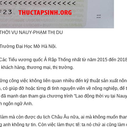
THỜI VỤ NAUY-PHẠM THỊ DU
 Trường Đại Học Mở Hà Nội.
(Các Tiểu vương quốc Ả Rập Thống nhất từ năm 2015 đến 2018
 khách hàng, thương mại, thị trường.
ững công việc không liên quan nhiều đến kỹ thuật sản xuất nô
 có giúp đỡ hoặc từng đi tình nguyện viên về nông nghiệp, để t
n đã mạnh dạn tham gia chương trình “Lao động thời vụ tại Nau
h ngôn ngữ Anh.
đi làm mà còn được du lịch Châu Âu nữa, ai mà không muốn tha
g anh không tự tin. Còn việc làm thực tế: ta nó chứ ai cũng là