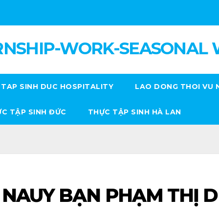
RNSHIP-WORK-SEASONAL
TAP SINH DUC HOSPITALITY
LAO DONG THOI VU 
C TẬP SINH ĐỨC
THỰC TẬP SINH HÀ LAN
 NAUY BẠN PHẠM THỊ D