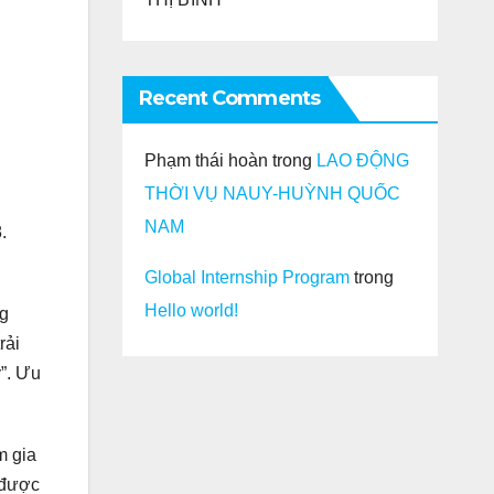
Recent Comments
Phạm thái hoàn
trong
LAO ĐỘNG
THỜI VỤ NAUY-HUỲNH QUỐC
NAM
.
Global Internship Program
trong
Hello world!
ng
rải
y”. Ưu
m gia
m được