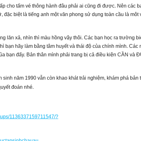
ấp cho tấm vé thông hành đâu phải ai cũng đi được. Nên các b
gữ, đặc biệt là tiếng anh một văn phong sử dụng toàn cầu là môt 
àng lăn xả, nhìn thì màu hồng vậy thôi. Các bạn học ra trường bi
thì bạn hãy làm bằng tâm huyết và thái độ của chính mình. Các
của bạn đấy. Bản thân mình phải trang bị cả điều kiện CẦN và 
n sinh năm 1990 vẫn còn khao khát trải nghiệm, khám phá bản 
quyết đoán nhé.
roups/1136337159711547/?
huctapsinhchauau