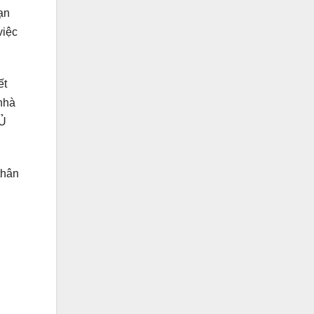
ạn
việc
ết
 nhà
ĐỦ
thân