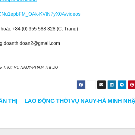
/UCNu1epbFM_OAk-KVtN7yX0A/videos
hoặc +84 (0) 355 588 828 (C. Trang)
ng.doanthidoan2@gmail.com
 THỜI VỤ NAUY-PHẠM THỊ DU
ẦN THỊ
LAO ĐỘNG THỜI VỤ NAUY-HÀ MINH NHẬ