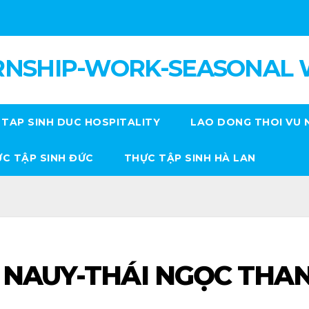
RNSHIP-WORK-SEASONAL
TAP SINH DUC HOSPITALITY
LAO DONG THOI VU 
C TẬP SINH ĐỨC
THỰC TẬP SINH HÀ LAN
 NAUY-THÁI NGỌC THA