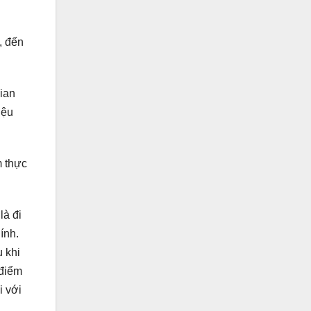
, đến
gian
iệu
m thực
là đi
ính.
 khi
 điểm
i với