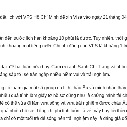
đặt lịch với VFS Hồ Chí Minh để xin Visa vào ngày 21 tháng 04
cần đến trước lịch hẹn khoảng 10 phút là được. Tuy nhiên, thời 
ình khoảng một tiếng rưỡi. Chi phí đóng cho VFS là khoảng 1 tr
 đạc để hai tuần nữa bay. Cảm ơn anh Sanh Chị Trang và nhó
áng sắp tới sẽ tràn ngập nhiều niềm vui và trải nghiệm.
ng có tham gia một số group du lịch châu Âu và mình nhận thấy 
à nhiều quá trình làm giấy tờ hồ sơ cũng như là chứng minh tài ch
 để có thể vừa đi làm vừa sống và vừa trải nghiệm được châu Âu
quá nhiều hồ sơ. Tổng chi phí tính luôn cả vé máy bay tới thời
a chỉ có một tuổi trẻ để sống nên trải nghiệm này là đáng giá đố