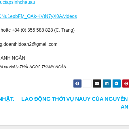
huctapsinhchauau
/UCNu1epbFM_OAk-KVtN7yX0A/videos
hoặc +84 (0) 355 588 828 (C. Trang)
ng.doanthidoan2@gmail.com
thời vụ NaUy-THÁI NGỌC THANH NGÂN
NHẬT.
LAO ĐỘNG THỜI VỤ NAUY CỦA NGUYỄN
AN