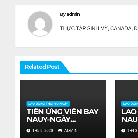
viết
By
admin
THỰC TẬP SINH MỸ, CANADA, ĐA
Related Post
LAO DONG THOI VU NAUY
LAO DON
TIỄN ỨNG VIÊN BAY
LAO
NAUY-NGÀY
NAU
21/04/2026
TH5 9, 2026
ADMIN
TH4 3