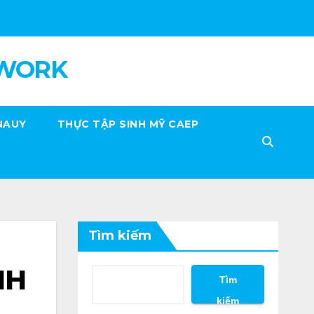
 WORK
NAUY
THỰC TẬP SINH MỸ CAEP
Tìm kiếm
NH
Tìm
kiếm