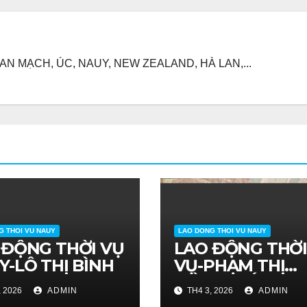
N MẠCH, ÚC, NAUY, NEW ZEALAND, HÀ LAN,...
G THOI VU NAUY
LAO DONG THOI VU NAUY
 ĐỘNG THỜI VỤ
LAO ĐỘNG THỜ
Y-LÔ THỊ BÌNH
VỤ-PHẠM THỊ
HỒNG HIẾU
, 2026
ADMIN
TH4 3, 2026
ADMIN