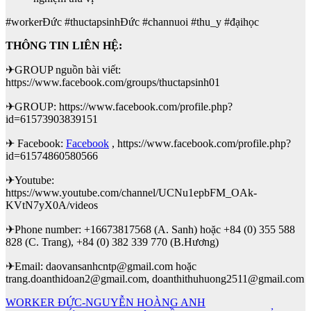
#workerĐức #thuctapsinhĐức #channuoi #thu_y #đạihọc
THÔNG TIN LIÊN HỆ:
✈GROUP nguồn bài viết:
https://www.facebook.com/groups/thuctapsinh01
✈GROUP: https://www.facebook.com/profile.php?
id=61573903839151
✈ Facebook:
Facebook
, https://www.facebook.com/profile.php?
id=61574860580566
✈Youtube:
https://www.youtube.com/channel/UCNu1epbFM_OAk-
KVtN7yX0A/videos
✈Phone number: +16673817568 (A. Sanh) hoặc +84 (0) 355 588
828 (C. Trang), +84 (0) 382 339 770 (B.Hương)
✈Email: daovansanhcntp@gmail.com hoặc
trang.doanthidoan2@gmail.com, doanthithuhuong2511@gmail.com
Điều
WORKER ĐỨC-NGUYỄN HOÀNG ANH