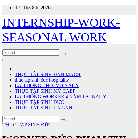
Skip
T7. Th8 8th, 2026
to
content
INTERNSHIP-WORK-
SEASONAL WORK
THỰC TẬP SINH ĐAN MẠCH
thuc tap sinh duc hospitality
LAO DONG THOI VU NAUY
THỰC TẬP SINH MỸ CAEP
LAO ĐỘNG WORKER 4 NĂM TẠI NAUY
THỰC TẬP SINH ĐỨC
THỰC TẬP SINH HÀ LAN
THỰC TẬP SINH ĐỨC