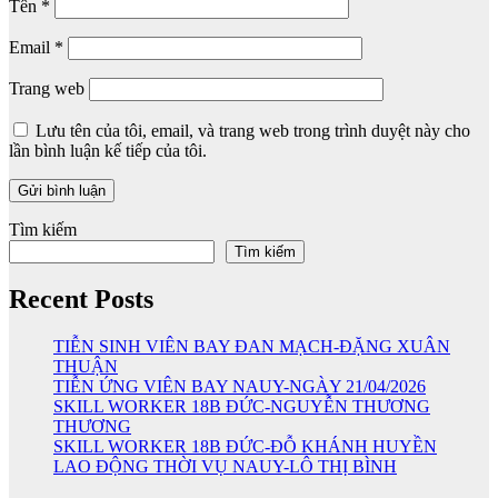
Tên
*
Email
*
Trang web
Lưu tên của tôi, email, và trang web trong trình duyệt này cho
lần bình luận kế tiếp của tôi.
Tìm kiếm
Tìm kiếm
Recent Posts
TIỄN SINH VIÊN BAY ĐAN MẠCH-ĐẶNG XUÂN
THUẬN
TIỄN ỨNG VIÊN BAY NAUY-NGÀY 21/04/2026
SKILL WORKER 18B ĐỨC-NGUYỄN THƯƠNG
THƯƠNG
SKILL WORKER 18B ĐỨC-ĐỖ KHÁNH HUYỀN
LAO ĐỘNG THỜI VỤ NAUY-LÔ THỊ BÌNH