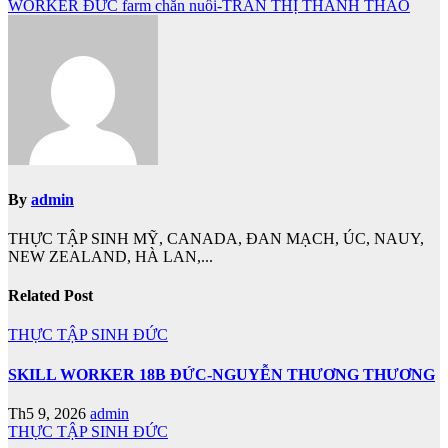
WORKER ĐỨC farm chăn nuôi-TRẦN THỊ THANH THẢO
hướng
bài
viết
By
admin
THỰC TẬP SINH MỸ, CANADA, ĐAN MẠCH, ÚC, NAUY,
NEW ZEALAND, HÀ LAN,...
Related Post
THỰC TẬP SINH ĐỨC
SKILL WORKER 18B ĐỨC-NGUYỄN THƯƠNG THƯƠNG
Th5 9, 2026
admin
THỰC TẬP SINH ĐỨC