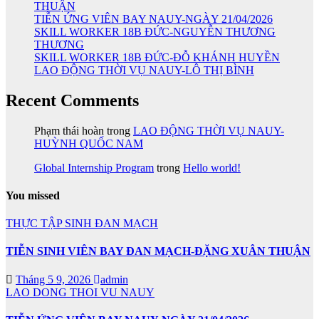
THUẬN
TIỄN ỨNG VIÊN BAY NAUY-NGÀY 21/04/2026
SKILL WORKER 18B ĐỨC-NGUYỄN THƯƠNG
THƯƠNG
SKILL WORKER 18B ĐỨC-ĐỖ KHÁNH HUYỀN
LAO ĐỘNG THỜI VỤ NAUY-LÔ THỊ BÌNH
Recent Comments
Phạm thái hoàn
trong
LAO ĐỘNG THỜI VỤ NAUY-
HUỲNH QUỐC NAM
Global Internship Program
trong
Hello world!
You missed
THỰC TẬP SINH ĐAN MẠCH
TIỄN SINH VIÊN BAY ĐAN MẠCH-ĐẶNG XUÂN THUẬN
Tháng 5 9, 2026
admin
LAO DONG THOI VU NAUY