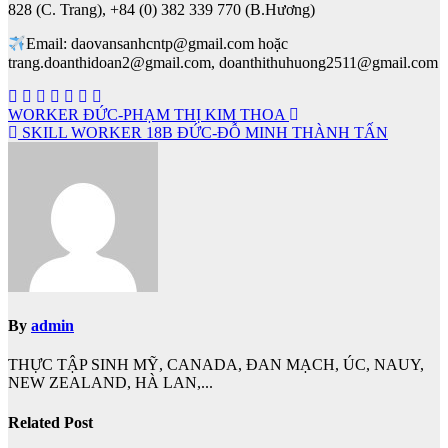
828 (C. Trang), +84 (0) 382 339 770 (B.Hương)
Email: daovansanhcntp@gmail.com hoặc
trang.doanthidoan2@gmail.com, doanthithuhuong2511@gmail.com
Điều
WORKER ĐỨC-PHẠM THỊ KIM THOA
SKILL WORKER 18B ĐỨC-ĐỖ MINH THÀNH TẤN
hướng
bài
viết
By
admin
THỰC TẬP SINH MỸ, CANADA, ĐAN MẠCH, ÚC, NAUY,
NEW ZEALAND, HÀ LAN,...
Related Post