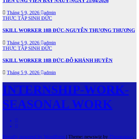
TIỄN ỨNG VIÊN BAY NAUY-NGÀY 21/04/2026
Tháng 5 9, 2026
admin
THỰC TẬP SINH ĐỨC
SKILL WORKER 18B ĐỨC-NGUYỄN THƯƠNG THƯƠNG
Tháng 5 9, 2026
admin
THỰC TẬP SINH ĐỨC
SKILL WORKER 18B ĐỨC-ĐỖ KHÁNH HUYỀN
Tháng 5 9, 2026
admin
INTERNSHIP-WORK-
SEASONAL WORK
Proudly powered by WordPress
|
Theme: newswiz by
Themeansar
.