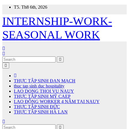
Skip
T5. Th8 6th, 2026
to
content
INTERNSHIP-WORK-
SEASONAL WORK
THỰC TẬP SINH ĐAN MẠCH
thuc tap sinh duc hospitality
LAO DONG THOI VU NAUY
THỰC TẬP SINH MỸ CAEP
LAO ĐỘNG WORKER 4 NĂM TẠI NAUY
THỰC TẬP SINH ĐỨC
THỰC TẬP SINH HÀ LAN