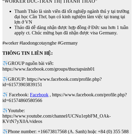
“WORKER ĐỨC-TRẦN THỊ THANH THẢO”
Thanh Thảo là sinh viên đã tốt nghiệp ngành thú y tại trường
đại học Cần Thơ, bạn có kinh nghiệm làm việc tại trang tại
lợn ở VN
Thảo đã dễ dàng nhận được hợp đồng ở Đức sau hơn 1 tuần
apply ct. Chúc mừng bạn đã nhận được visa Germany.
#worker #laodongcotaynghe #Germany
THÔNG TIN LIÊN HỆ:
GROUP nguồn bài viết:
https://www.facebook.com/groups/thuctapsinh01
GROUP: https://www.facebook.com/profile.php?
id=61573903839151
Facebook:
Facebook
, https://www.facebook.com/profile.php?
id=61574860580566
Youtube:
https://www.youtube.com/channel/UCNu1epbFM_OAk-
KVtN7yX0A/videos
Phone number: +16673817568 (A. Sanh) hoặc +84 (0) 355 588