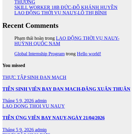
THƯƠNG
SKILL WORKER 18B ĐỨC-ĐỖ KHÁNH HUYỀN
LAO ĐỘNG THỜI VỤ NAUY-LÔ THỊ BÌNH
Recent Comments
Phạm thái hoàn
trong
LAO ĐỘNG THỜI VỤ NAUY-
HUỲNH QUỐC NAM
Global Internship Program
trong
Hello world!
You missed
THỰC TẬP SINH ĐAN MẠCH
TIỄN SINH VIÊN BAY ĐAN MẠCH-ĐẶNG XUÂN THUẬN
Tháng 5 9, 2026
admin
LAO DONG THOI VU NAUY
TIỄN ỨNG VIÊN BAY NAUY-NGÀY 21/04/2026
Tháng 5 9, 2026
admin