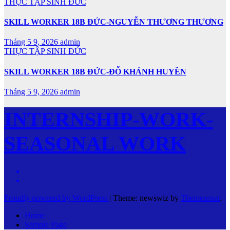
THỰC TẬP SINH ĐỨC
SKILL WORKER 18B ĐỨC-NGUYỄN THƯƠNG THƯƠNG
Tháng 5 9, 2026
admin
THỰC TẬP SINH ĐỨC
SKILL WORKER 18B ĐỨC-ĐỖ KHÁNH HUYỀN
Tháng 5 9, 2026
admin
INTERNSHIP-WORK-
SEASONAL WORK
Proudly powered by WordPress
|
Theme: newswiz by
Themeansar
.
Home
Sample Page