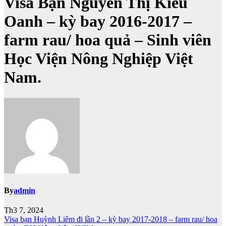
Visa Bạn Nguyễn Thị Kiều
Oanh – kỳ bay 2016-2017 –
farm rau/ hoa quả – Sinh viên
Học Viện Nông Nghiệp Việt
Nam.
By
admin
Th3 7, 2024
Điều
Visa bạn Huỳnh Liêm đi lần 2 – kỳ bay 2017-2018 – farm rau/ hoa