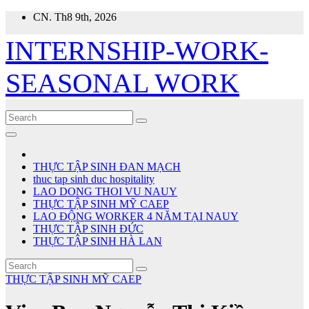
Skip
CN. Th8 9th, 2026
to
content
INTERNSHIP-WORK-
SEASONAL WORK
THỰC TẬP SINH ĐAN MẠCH
thuc tap sinh duc hospitality
LAO DONG THOI VU NAUY
THỰC TẬP SINH MỸ CAEP
LAO ĐỘNG WORKER 4 NĂM TẠI NAUY
THỰC TẬP SINH ĐỨC
THỰC TẬP SINH HÀ LAN
THỰC TẬP SINH MỸ CAEP