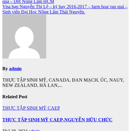
quả – DH Nông Lâm HCM
hướng
Visa bạn Nguyễn Thị Lệ – kỳ bay 2016-2017 – farm hoa/ rau quả –
bài
Sinh viên Đại Học Nông Lâm Thái Nguyên.
viết
By
admin
THỰC TẬP SINH MỸ, CANADA, ĐAN MẠCH, ÚC, NAUY,
NEW ZEALAND, HÀ LAN,...
Related Post
THỰC TẬP SINH MỸ CAEP
THỰC TẬP SINH MỸ CAEP-NGUYỄN HỮU CHỨC