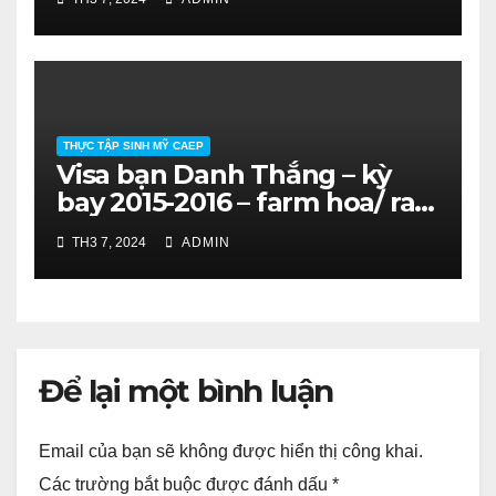
THỰC TẬP SINH MỸ CAEP
Visa bạn Danh Thắng – kỳ
bay 2015-2016 – farm hoa/ rau
quả. SV ĐH Nông Lâm HCM.
TH3 7, 2024
ADMIN
Để lại một bình luận
Email của bạn sẽ không được hiển thị công khai.
Các trường bắt buộc được đánh dấu
*