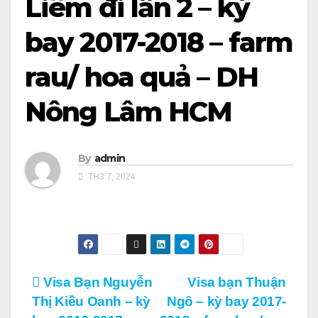
Liêm đi lần 2 – kỳ
bay 2017-2018 – farm
rau/ hoa quả – DH
Nông Lâm HCM
By
admin
TH3 7, 2024
Điều
Visa Bạn Nguyễn
Visa bạn Thuận
Thị Kiều Oanh – kỳ
Ngô – kỳ bay 2017-
hướng