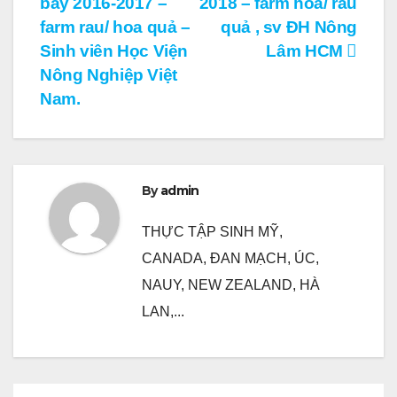
bay 2016-2017 –
2018 – farm hoa/ rau
bài
farm rau/ hoa quả –
quả , sv ĐH Nông
Sinh viên Học Viện
Lâm HCM
viết
Nông Nghiệp Việt
Nam.
By
admin
THỰC TẬP SINH MỸ,
CANADA, ĐAN MẠCH, ÚC,
NAUY, NEW ZEALAND, HÀ
LAN,...