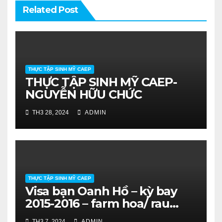
Related Post
THỰC TẬP SINH MỸ CAEP
THỰC TẬP SINH MỸ CAEP-
NGUYỄN HỮU CHỨC
TH3 28, 2024
ADMIN
THỰC TẬP SINH MỸ CAEP
Visa bạn Oanh Hồ – kỳ bay
2015-2016 – farm hoa/ rau
quả. SV ĐH Nông Lâm HCM.
TH3 7, 2024
ADMIN