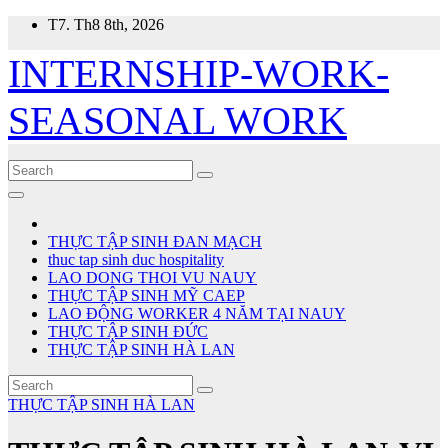
Skip
T7. Th8 8th, 2026
to
content
INTERNSHIP-WORK-
SEASONAL WORK
THỰC TẬP SINH ĐAN MẠCH
thuc tap sinh duc hospitality
LAO DONG THOI VU NAUY
THỰC TẬP SINH MỸ CAEP
LAO ĐỘNG WORKER 4 NĂM TẠI NAUY
THỰC TẬP SINH ĐỨC
THỰC TẬP SINH HÀ LAN
THỰC TẬP SINH HÀ LAN