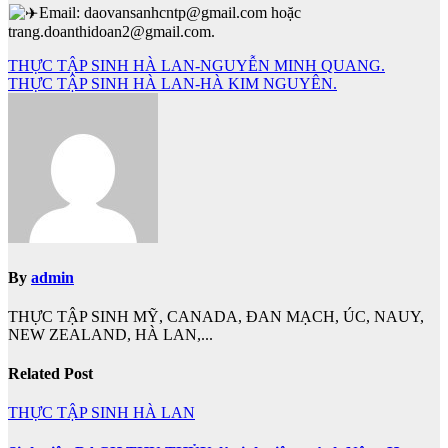
Email: daovansanhcntp@gmail.com hoặc
trang.doanthidoan2@gmail.com.
Điều
THỰC TẬP SINH HÀ LAN-NGUYỄN MINH QUANG.
THỰC TẬP SINH HÀ LAN-HÀ KIM NGUYÊN.
hướng
bài
viết
By
admin
THỰC TẬP SINH MỸ, CANADA, ĐAN MẠCH, ÚC, NAUY,
NEW ZEALAND, HÀ LAN,...
Related Post
THỰC TẬP SINH HÀ LAN