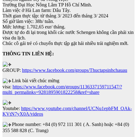
Trường Đại Học Nông Lâm TP Hồ Chí Minh.
Làm việc ở Hà Lan farm: Dâu Tây.
Thời gian thực tập: từ tháng 3/ 2023 đến tháng 3/ 2024
Số giờ làm việc: 38h/ tuần.
Mức lương: 1.702,65 eur/ tháng.
Được tự do đi lại trong khối các nước Schengen không cần phải xin
visa du lịch.
Chúc cô gái trẻ có chuyến thực tập gặt hái nhiều trải nghiệm mới.
THÔNG TIN LIÊN HỆ:
GROUP:
https://www.facebook.com/groups/Thuctapsinhchauau
Link bài viết chúc mừng
visa:
https://www.facebook.com/groups/1136337159711547/?
multi_permalinks=9281895901822258&ref=share
Youtube:
https://www.youtube.com/channel/UCNu1epbFM_OAk-
KVtN7yX0A/videos
Phone number: +84 (0) 972 111 301 ( A. Sanh) hoặc +84 (0)
355 588 828 (C. Trang)