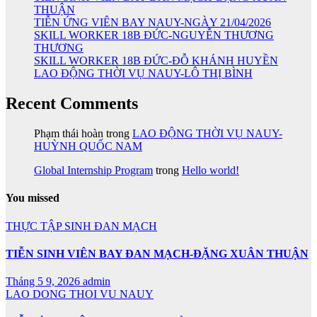
THUẬN
TIỄN ỨNG VIÊN BAY NAUY-NGÀY 21/04/2026
SKILL WORKER 18B ĐỨC-NGUYỄN THƯƠNG
THƯƠNG
SKILL WORKER 18B ĐỨC-ĐỖ KHÁNH HUYỀN
LAO ĐỘNG THỜI VỤ NAUY-LÔ THỊ BÌNH
Recent Comments
Phạm thái hoàn
trong
LAO ĐỘNG THỜI VỤ NAUY-
HUỲNH QUỐC NAM
Global Internship Program
trong
Hello world!
You missed
THỰC TẬP SINH ĐAN MẠCH
TIỄN SINH VIÊN BAY ĐAN MẠCH-ĐẶNG XUÂN THUẬN
Tháng 5 9, 2026
admin
LAO DONG THOI VU NAUY