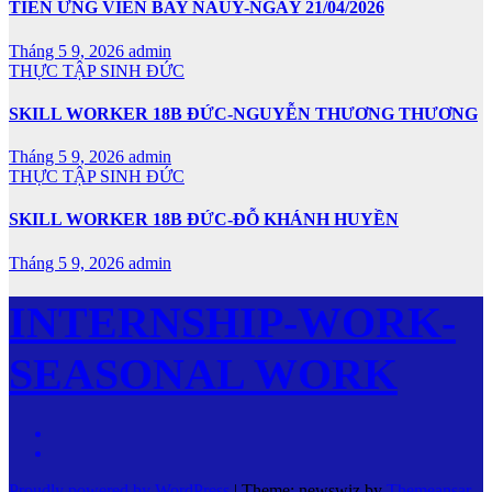
TIỄN ỨNG VIÊN BAY NAUY-NGÀY 21/04/2026
Tháng 5 9, 2026
admin
THỰC TẬP SINH ĐỨC
SKILL WORKER 18B ĐỨC-NGUYỄN THƯƠNG THƯƠNG
Tháng 5 9, 2026
admin
THỰC TẬP SINH ĐỨC
SKILL WORKER 18B ĐỨC-ĐỖ KHÁNH HUYỀN
Tháng 5 9, 2026
admin
INTERNSHIP-WORK-
SEASONAL WORK
Proudly powered by WordPress
|
Theme: newswiz by
Themeansar
.