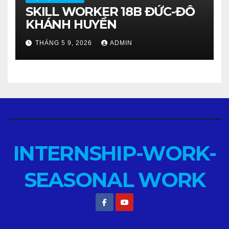
SKILL WORKER 18B ĐỨC-ĐỖ
KHÁNH HUYỀN
THÁNG 5 9, 2026
ADMIN
INTERNSHIP-WORK-
SEASONAL WORK