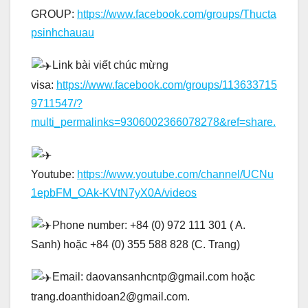
GROUP:
https://www.facebook.com/groups/Thucta
psinhchauau
Link bài viết chúc mừng
visa:
https://www.facebook.com/groups/113633715
9711547/?
multi_permalinks=9306002366078278&ref=share.
Youtube:
https://www.youtube.com/channel/UCNu
1epbFM_OAk-KVtN7yX0A/videos
Phone number: +84 (0) 972 111 301 ( A.
Sanh) hoặc +84 (0) 355 588 828 (C. Trang)
Email: daovansanhcntp@gmail.com hoặc
trang.doanthidoan2@gmail.com.