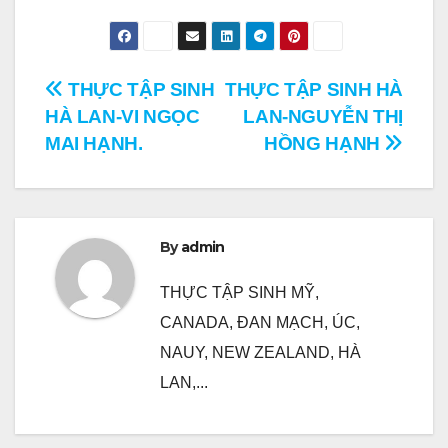
Điều
THỰC TẬP SINH
THỰC TẬP SINH HÀ
HÀ LAN-VI NGỌC
LAN-NGUYỄN THỊ
hướng
MAI HẠNH.
HỒNG HẠNH
bài
viết
By
admin
THỰC TẬP SINH MỸ,
CANADA, ĐAN MẠCH, ÚC,
NAUY, NEW ZEALAND, HÀ
LAN,...