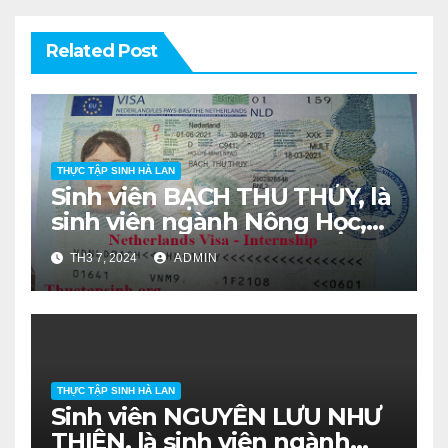
Related Post
THỰC TẬP SINH HÀ LAN
Sinh viên BẠCH THU THỦY, là
sinh viên ngành Nông Học,
lớp DH16NHA khóa 2016-
TH3 7, 2024
ADMIN
2020.
THỰC TẬP SINH HÀ LAN
Sinh viên NGUYỄN LƯU NHƯ
THIÊN, là sinh viên ngành