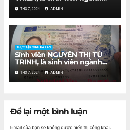
Nông Học, lớp DH16NHA
TH3 7, 2024
ADMIN
khóa 2016-2020.
THỰC TẬP SINH HÀ LAN
Sinh viên NGUYỄN THỊ TÚ
TRINH, là sinh viên ngành
Bảo Vệ Thực Vật, lớp DH16BV
TH3 7, 2024
ADMIN
khóa 2016-2020.
Để lại một bình luận
Email của bạn sẽ không được hiển thị công khai.