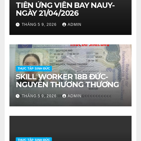
TIỄN ỨNG VIÊN BAY NAUY-
NGÀY 21/04/2026
THÁNG 5 9, 2026
ADMIN
THỰC TẬP SINH ĐỨC
SKILL WORKER 18B ĐỨC-
NGUYỄN THƯƠNG THƯƠNG
THÁNG 5 9, 2026
ADMIN
THỰC TẬP SINH ĐỨC