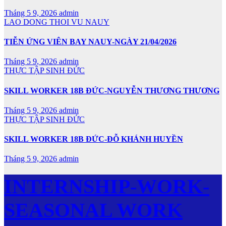
Tháng 5 9, 2026
admin
LAO DONG THOI VU NAUY
TIỄN ỨNG VIÊN BAY NAUY-NGÀY 21/04/2026
Tháng 5 9, 2026
admin
THỰC TẬP SINH ĐỨC
SKILL WORKER 18B ĐỨC-NGUYỄN THƯƠNG THƯƠNG
Tháng 5 9, 2026
admin
THỰC TẬP SINH ĐỨC
SKILL WORKER 18B ĐỨC-ĐỖ KHÁNH HUYỀN
Tháng 5 9, 2026
admin
INTERNSHIP-WORK-
SEASONAL WORK