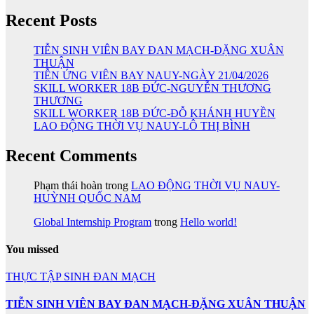
Recent Posts
TIỄN SINH VIÊN BAY ĐAN MẠCH-ĐẶNG XUÂN
THUẬN
TIỄN ỨNG VIÊN BAY NAUY-NGÀY 21/04/2026
SKILL WORKER 18B ĐỨC-NGUYỄN THƯƠNG
THƯƠNG
SKILL WORKER 18B ĐỨC-ĐỖ KHÁNH HUYỀN
LAO ĐỘNG THỜI VỤ NAUY-LÔ THỊ BÌNH
Recent Comments
Phạm thái hoàn
trong
LAO ĐỘNG THỜI VỤ NAUY-
HUỲNH QUỐC NAM
Global Internship Program
trong
Hello world!
You missed
THỰC TẬP SINH ĐAN MẠCH
TIỄN SINH VIÊN BAY ĐAN MẠCH-ĐẶNG XUÂN THUẬN