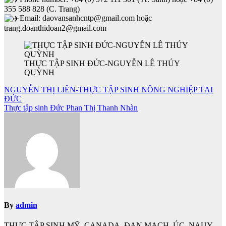
355 588 828 (C. Trang)
Email: daovansanhcntp@gmail.com hoặc
trang.doanthidoan2@gmail.com
THỰC TẬP SINH ĐỨC-NGUYỄN LÊ THÚY
QUỲNH
Điều
NGUYỄN THỊ LIÊN-THỰC TẬP SINH NÔNG NGHIỆP TẠI
ĐỨC
hướng
Thực tập sinh Đức Phan Thị Thanh Nhàn
bài
viết
By
admin
THỰC TẬP SINH MỸ, CANADA, ĐAN MẠCH, ÚC, NAUY,