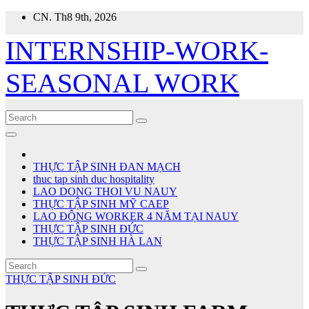
Skip
CN. Th8 9th, 2026
to
content
INTERNSHIP-WORK-
SEASONAL WORK
THỰC TẬP SINH ĐAN MẠCH
thuc tap sinh duc hospitality
LAO DONG THOI VU NAUY
THỰC TẬP SINH MỸ CAEP
LAO ĐỘNG WORKER 4 NĂM TẠI NAUY
THỰC TẬP SINH ĐỨC
THỰC TẬP SINH HÀ LAN
THỰC TẬP SINH ĐỨC