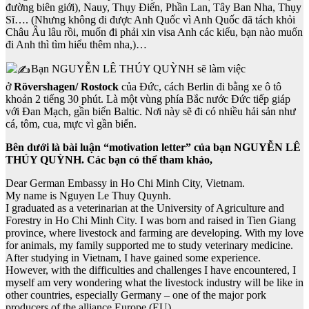
đường biên giới), Nauy, Thụy Điển, Phần Lan, Tây Ban Nha, Thụy
Sĩ…. (Nhưng không đi được Anh Quốc vì Anh Quốc đã tách khỏi
Châu Âu lâu rồi, muốn đi phải xin visa Anh các kiểu, bạn nào muốn
đi Anh thì tìm hiểu thêm nha,)…
Bạn NGUYỄN LÊ THÚY QUỲNH sẽ làm việc
ở
Rövershagen/ Rostock
của Đức, cách Berlin đi bằng xe ô tô
khoản 2 tiếng 30 phút. Là một vùng phía Bắc nước Đức tiếp giáp
với Đan Mạch, gần biển Baltic. Nơi này sẽ đi có nhiều hải sản như
cá, tôm, cua, mực vì gần biển.
Bên dưới là bài luận “motivation letter” của bạn NGUYỄN LÊ
THÚY QUỲNH. Các bạn có thể tham khảo,
Dear German Embassy in Ho Chi Minh City, Vietnam.
My name is Nguyen Le Thuy Quynh.
I graduated as a veterinarian at the University of Agriculture and
Forestry in Ho Chi Minh City. I was born and raised in Tien Giang
province, where livestock and farming are developing. With my love
for animals, my family supported me to study veterinary medicine.
After studying in Vietnam, I have gained some experience.
However, with the difficulties and challenges I have encountered, I
myself am very wondering what the livestock industry will be like in
other countries, especially Germany – one of the major pork
producers of the alliance Europe (EU)