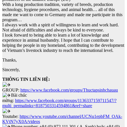
With a long production tradition, variety of breeds, production
technology, hygiene procedures, and animal health… all of this
made me want to come to Germany and made me participate in this
program…
I always work with a spirit of willingness to learn and work hard.
Not afraid of difficulties and always be kind to everyone.
I look forward to being able to learn a lot of knowledge and
experience in animal husbandry. I hope that I can contribute to
helping the people in my homeland, contributing to the development
of Vietnam’s livestock industry to reach the international level.
Thanks,
Sincerely,
THÔNG TIN LIÊN HỆ:
GROUP:
https://www.facebook.com/groups/Thuctapsinhchauau
Bài chúc
mừng:
https://www.facebook.com/groups/1136337159711547/?
multi_permalinks=8187503314594861&ref=share
Youtube:
https://www.youtube.com/channel/UCNu1epbFM_OAk-
KVtN7yX0A/videos
Phone number: +84 (0) 972 111 301 ( A. Sanh) hoặc +84 (0)