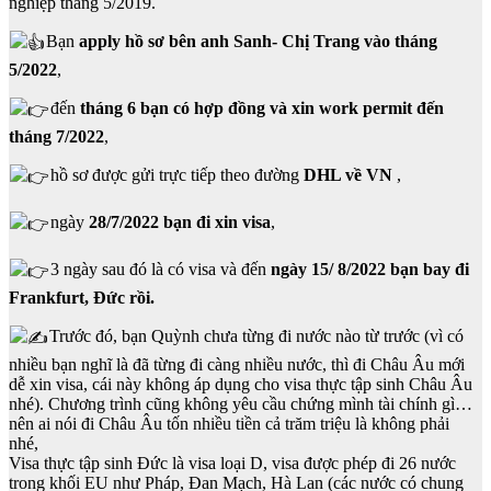
nghiệp tháng 5/2019.
Bạn
apply hồ sơ bên anh Sanh- Chị Trang vào tháng
5/2022
,
đến
tháng 6 bạn có hợp đồng và xin work permit đến
tháng 7/2022
,
hồ sơ được gửi trực tiếp theo đường
DHL về VN
,
ngày
28/7/2022 bạn đi xin visa
,
3 ngày sau đó là có visa và đến
ngày 15/ 8/2022 bạn bay đi
Frankfurt, Đức rồi.
Trước đó, bạn Quỳnh chưa từng đi nước nào từ trước (vì có
nhiều bạn nghĩ là đã từng đi càng nhiều nước, thì đi Châu Âu mới
dễ xin visa, cái này không áp dụng cho visa thực tập sinh Châu Âu
nhé). Chương trình cũng không yêu cầu chứng mình tài chính gì…
nên ai nói đi Châu Âu tốn nhiều tiền cả trăm triệu là không phải
nhé,
Visa thực tập sinh Đức là visa loại D, visa được phép đi 26 nước
trong khối EU như Pháp, Đan Mạch, Hà Lan (các nước có chung