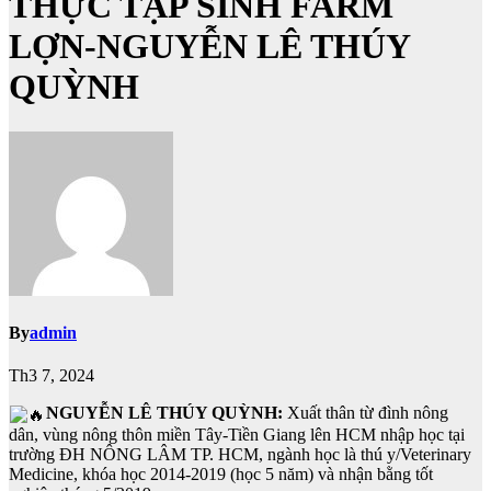
THỰC TẬP SINH FARM
LỢN-NGUYỄN LÊ THÚY
QUỲNH
By
admin
Th3 7, 2024
NGUYỄN LÊ THÚY QUỲNH:
Xuất thân từ đình nông
dân, vùng nông thôn miền Tây-Tiền Giang lên HCM nhập học tại
trường ĐH NÔNG LÂM TP. HCM, ngành học là thú y/Veterinary
Medicine, khóa học 2014-2019 (học 5 năm) và nhận bằng tốt