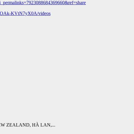
ti_permalinks=7923088684369660&ref=share
M_OAk-KVtN7yX0A/videos
W ZEALAND, HÀ LAN,...