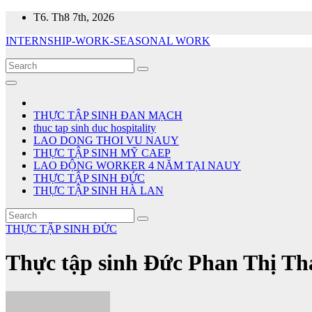
Skip
T6. Th8 7th, 2026
to
INTERNSHIP-WORK-SEASONAL WORK
content
THỰC TẬP SINH ĐAN MẠCH
thuc tap sinh duc hospitality
LAO DONG THOI VU NAUY
THỰC TẬP SINH MỸ CAEP
LAO ĐỘNG WORKER 4 NĂM TẠI NAUY
THỰC TẬP SINH ĐỨC
THỰC TẬP SINH HÀ LAN
THỰC TẬP SINH ĐỨC
Thực tập sinh Đức Phan Thị T