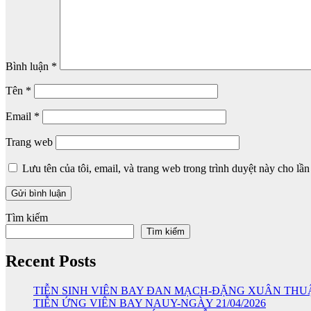
Bình luận
*
Tên
*
Email
*
Trang web
Lưu tên của tôi, email, và trang web trong trình duyệt này cho lần 
Tìm kiếm
Tìm kiếm
Recent Posts
TIỄN SINH VIÊN BAY ĐAN MẠCH-ĐẶNG XUÂN THU
TIỄN ỨNG VIÊN BAY NAUY-NGÀY 21/04/2026