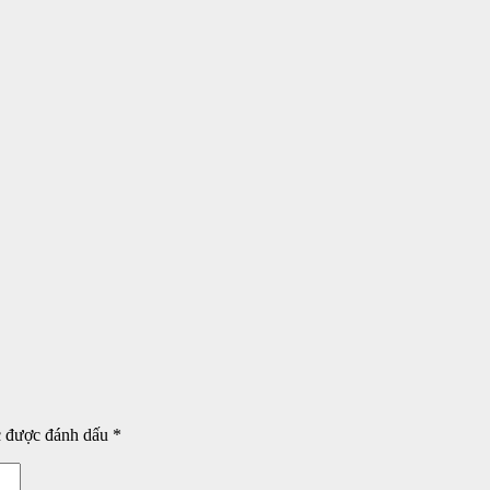
c được đánh dấu
*