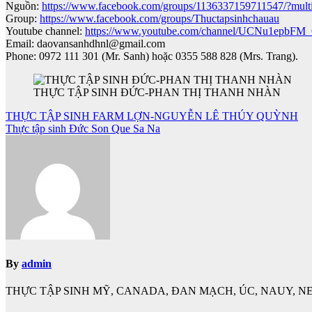
Nguồn:
https://www.facebook.com/groups/1136337159711547/?mul
Group:
https://www.facebook.com/groups/Thuctapsinhchauau
Youtube channel:
https://www.youtube.com/channel/UCNu1epbF
Email: daovansanhdhnl@gmail.com
Phone: 0972 111 301 (Mr. Sanh) hoặc 0355 588 828 (Mrs. Trang).
THỰC TẬP SINH ĐỨC-PHAN THỊ THANH NHÀN
Điều
THỰC TẬP SINH FARM LỢN-NGUYỄN LÊ THÚY QUỲNH
Thực tập sinh Đức Son Que Sa Na
hướng
bài
viết
By
admin
THỰC TẬP SINH MỸ, CANADA, ĐAN MẠCH, ÚC, NAUY, NE