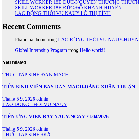
SKILL WORKER 18B ĐỨC-NGUYỄN THƯƠNG THƯƠ
SKILL WORKER 18B ĐỨC-ĐỖ KHÁNH HUYỀN
LAO ĐỘNG THỜI VỤ NAUY-LÔ THỊ BÌNH
Recent Comments
Phạm thái hoàn
trong
LAO ĐỘNG THỜI VỤ NAUY-HUỲ
Global Internship Program
trong
Hello world!
You missed
THỰC TẬP SINH ĐAN MẠCH
TIỄN SINH VIÊN BAY ĐAN MẠCH-ĐẶNG XUÂN THUẬN
Tháng 5 9, 2026
admin
LAO DONG THOI VU NAUY
TIỄN ỨNG VIÊN BAY NAUY-NGÀY 21/04/2026
Tháng 5 9, 2026
admin
THỰC TẬP SINH ĐỨC