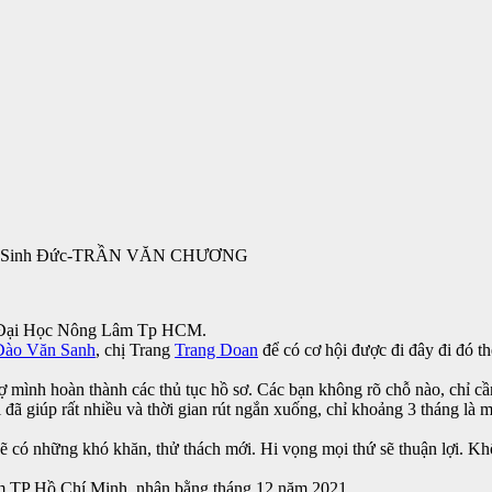
ập Sinh Đức-TRẦN VĂN CHƯƠNG
 y Đại Học Nông Lâm Tp HCM.
Đào Văn Sanh
, chị Trang
Trang Doan
để có cơ hội được đi đây đi đó t
ợ mình hoàn thành các thủ tục hồ sơ. Các bạn không rõ chỗ nào, chỉ cần
ã giúp rất nhiều và thời gian rút ngắn xuống, chỉ khoảng 3 tháng là mì
. Sẽ có những khó khăn, thử thách mới. Hi vọng mọi thứ sẽ thuận lợi. K
m TP Hồ Chí Minh, nhận bằng tháng 12 năm 2021.