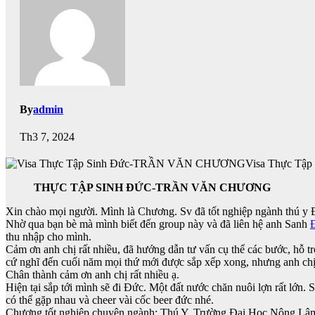
By
admin
Th3 7, 2024
Visa Thực T
THỰC TẬP SINH ĐỨC-TRẦN VĂN CHƯƠNG
Xin chào mọi người. Mình là Chương. Sv đã tốt nghiệp ngành thú
Nhờ qua bạn bè mà mình biết đến group này và đã liên hệ anh Sanh
thu nhập cho mình.
Cảm ơn anh chị rất nhiều, đã hướng dẫn tư vấn cụ thể các bước, hỗ tr
cứ nghĩ đến cuối năm mọi thứ mới được sắp xếp xong, nhưng anh chị đ
Chân thành cảm ơn anh chị rất nhiều ạ.
Hiện tại sắp tới mình sẽ đi Đức. Một đất nước chăn nuôi lợn rất lớn
có thể gặp nhau và cheer vài cốc beer đức nhé.
Chương tốt nghiệp chuyên ngành: Thú Y. Trường Đại Học Nông Lâ