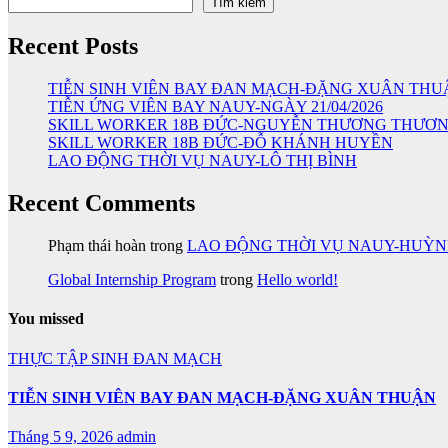
Tìm kiếm
Recent Posts
TIỄN SINH VIÊN BAY ĐAN MẠCH-ĐẶNG XUÂN THU
TIỄN ỨNG VIÊN BAY NAUY-NGÀY 21/04/2026
SKILL WORKER 18B ĐỨC-NGUYỄN THƯƠNG THƯƠ
SKILL WORKER 18B ĐỨC-ĐỖ KHÁNH HUYỀN
LAO ĐỘNG THỜI VỤ NAUY-LÔ THỊ BÌNH
Recent Comments
Phạm thái hoàn
trong
LAO ĐỘNG THỜI VỤ NAUY-HUỲ
Global Internship Program
trong
Hello world!
You missed
THỰC TẬP SINH ĐAN MẠCH
TIỄN SINH VIÊN BAY ĐAN MẠCH-ĐẶNG XUÂN THUẬN
Tháng 5 9, 2026
admin