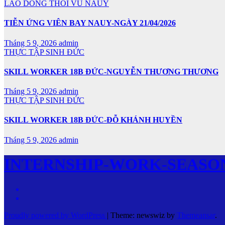
LAO DONG THOI VU NAUY
TIỄN ỨNG VIÊN BAY NAUY-NGÀY 21/04/2026
Tháng 5 9, 2026
admin
THỰC TẬP SINH ĐỨC
SKILL WORKER 18B ĐỨC-NGUYỄN THƯƠNG THƯƠNG
Tháng 5 9, 2026
admin
THỰC TẬP SINH ĐỨC
SKILL WORKER 18B ĐỨC-ĐỖ KHÁNH HUYỀN
Tháng 5 9, 2026
admin
INTERNSHIP-WORK-SEASO
Proudly powered by WordPress
|
Theme: newswiz by
Themeansar
.