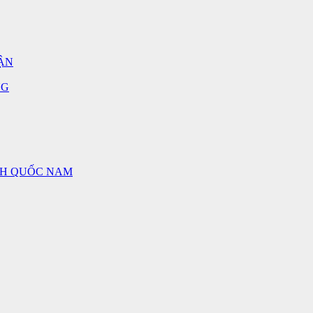
ẬN
NG
NH QUỐC NAM