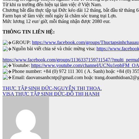
Từ khi ra trường đến hiện tại làm việc ở Việt Nam.
Chương bắt đầu thực tập tại Đức kéo dài 12 tháng, bắt đầu từ tháng
Farm bạn sẽ làm việc mỗi ngày là chăm sóc trang trại Lợn.
Mức lương 12 eur/ giờ, mỗi tháng nhận được 2080 eur.
THÔNG TIN LIÊN HỆ:
GROUP:
https://www.facebook.com/groups/Thuctapsinhchauau
Nguồn bài viết chia sẻ và chúc mừng visa:
https://www.facebo
https://www.facebook.com/groups/1136337159711547/?multi_perm
Youtube:
https://www.youtube.com/channel/UCNu1epbFM_O
Phone number: +84 (0) 972 111 301 ( A. Sanh) hoặc +84 (0) 35
Email: daovansanhcntp@gmail.com hoặc trang.doanthidoan2@g
Điều
THỰC TẬP SINH ĐỨC-NGUYỄN THỊ THOA.
VISA THỰC TẬP SINH ĐỨC-ĐỖ THỊ HẠNH
hướng
bài
viết