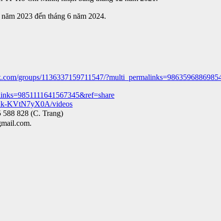
 6 năm 2023 đến tháng 6 năm 2024.
ok.com/groups/1136337159711547/?multi_permalinks=9863596886985
alinks=9851111641567345&ref=share
Ak-KVtN7yX0A/videos
5 588 828 (C. Trang)
mail.com.