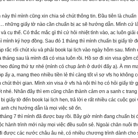
ày thì mình cũng xin chia sẻ chút thông tin. Đầu tiên là chuẩn 
v,…. những giấy tờ nào cần chuẩn bị ac sẽ hướng dẫn. Mình cứ 
 và cụ thể. Có thắc mắc gì thì cứ hỏi nhiệt tình vào, ac luôn giải
thì mình ký hợp đồng. Sau đó 1 tháng thì mình chuẩn bị giấy tờ đ
gặp rắc rối chút xíu và phải book lại lịch vào ngày hôm sau. Mình
 tháng sau là mình đã có visa luôn rồi. Hồ sơ đi xin visa gồm c
theo đúng thứ tự nhé (mình có chụp ảnh ở dưới đấy ạ). À mn m
ộp ấy ạ, mang theo nhiều tiền lẻ thì càng tốt vì sợ vfs họ không c
ốn chút thời gian. Mình xin visa ở vfs hà nội thì họ có hỏi giấy tờ g
hết nhé. Nhân đây thì em cũng chân thành cảm ơn a sanh c trang
ị giấy tờ đến book lại lịch hẹn, trả lời e rất nhiều các cuộc gọi
 anh chị hướng dẫn là mọi việc sẽ ổn.
tháng 7 thì mình đã được bay rồi. Bây giờ mình đang chuẩn bị 
ộc hành trình mới này mọi việc đều suôn sẻ. Ngoài chăn nuôi th
 đi được các nước châu âu nè, có nhiều chương trình dành cho 