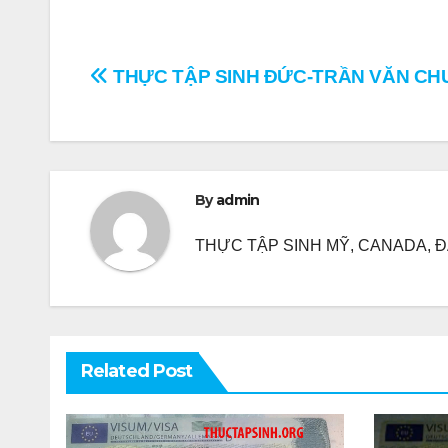
Điều
THỰC TẬP SINH ĐỨC-TRẦN VĂN C
hướng
bài
viết
By
admin
THỰC TẬP SINH MỸ, CANADA, ĐA
Related Post