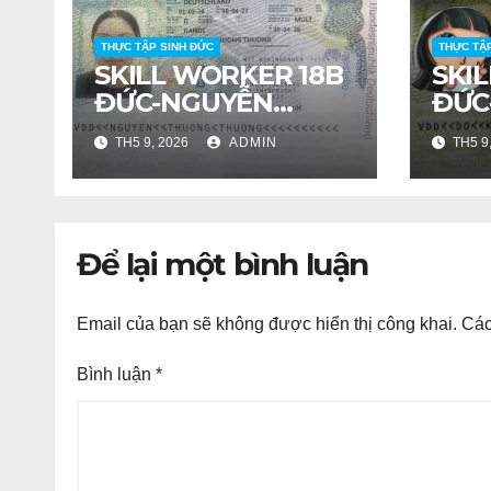
THỰC TẬP SINH ĐỨC
THỰC TẬ
SKILL WORKER 18B
SKI
ĐỨC-NGUYỄN
ĐỨC
THƯƠNG THƯƠNG
HUY
TH5 9, 2026
ADMIN
TH5 9
Để lại một bình luận
Email của bạn sẽ không được hiển thị công khai.
Các
Bình luận
*