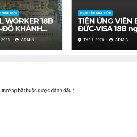
P SINH ĐỨC
THỰC TẬP SINH ĐỨC
LL WORKER 18B
TIỄN ỨNG VIÊN 
-ĐỖ KHÁNH
ĐỨC-VISA 18B n
ỀN
19/1
, 2026
ADMIN
TH2 7, 2026
ADMIN
 trường bắt buộc được đánh dấu
*