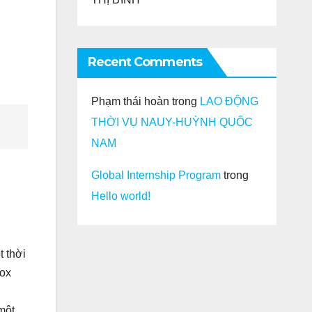
Recent Comments
Phạm thái hoàn
trong
LAO ĐỘNG
THỜI VỤ NAUY-HUỲNH QUỐC
NAM
Global Internship Program
trong
Hello world!
t thời
box
một