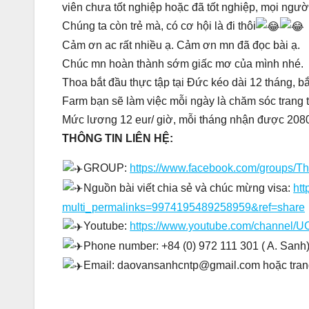
viên chưa tốt nghiệp hoặc đã tốt nghiệp, mọi ngườ
Chúng ta còn trẻ mà, có cơ hội là đi thôi
Cảm ơn ac rất nhiều ạ. Cảm ơn mn đã đọc bài ạ.
Chúc mn hoàn thành sớm giấc mơ của mình nhé.
Thoa bắt đầu thực tập tại Đức kéo dài 12 tháng, 
Farm bạn sẽ làm việc mỗi ngày là chăm sóc trang t
Mức lương 12 eur/ giờ, mỗi tháng nhận được 2080
THÔNG TIN LIÊN HỆ:
GROUP:
https://www.facebook.com/groups/T
Nguồn bài viết chia sẻ và chúc mừng visa:
ht
multi_permalinks=9974195489258959&ref=share
Youtube:
https://www.youtube.com/channel
Phone number: +84 (0) 972 111 301 ( A. Sanh)
Email: daovansanhcntp@gmail.com hoặc tra