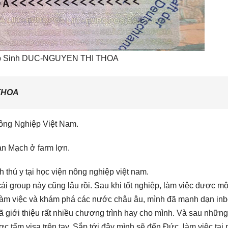
ập Sinh DUC-NGUYEN THI THOA
THOA
Nông Nghiệp Việt Nam.
an Mạch ở farm lợn.
 thú y tại học viện nông nghiệp việt nam.
ái group này cũng lâu rồi. Sau khi tốt nghiệp, làm việc được mộ
làm việc và khám phá các nước châu âu, mình đã mạnh dạn in
đã giới thiệu rất nhiều chương trình hay cho mình. Và sau những
c tấm visa trên tay. Sắp tới đây mình sẽ đến Đức, làm việc tại 