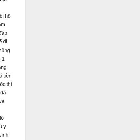
bị hồ
làm
 đáp
ể đi
 cũng
ó 1
ang
ó tiền
ốc thì
 đã
 và
đồ
ú y
sinh