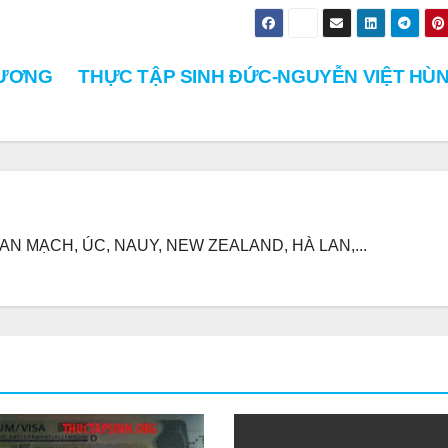
HƯƠNG
THỰC TẬP SINH ĐỨC-NGUYỄN VIỆT HÙ
N MẠCH, ÚC, NAUY, NEW ZEALAND, HÀ LAN,...