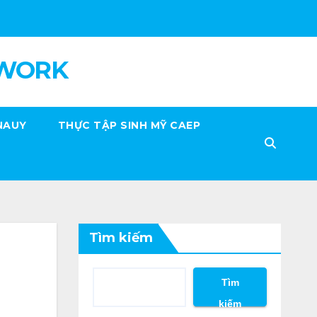
 WORK
NAUY
THỰC TẬP SINH MỸ CAEP
Tìm kiếm
Tìm
kiếm