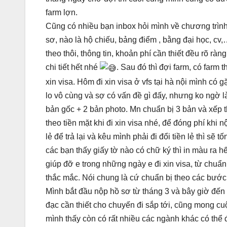
farm lợn.
Cũng có nhiều bạn inbox hỏi mình về chương trình n
sơ, nào là hộ chiếu, bảng điểm , bằng đại học, c
theo thôi, thông tin, khoản phí cần thiết đều rõ ràng
chi tiết hết nhé
. Sau đó thì đợi farm, có farm 
xin visa. Hôm đi xin visa ở vfs tại hà nội mình có 
lo vô cùng và sợ có vấn đề gì đấy, nhưng ko ngờ là
bản gốc + 2 bản photo. Mn chuẩn bị 3 bản và xếp 
theo tiền mặt khi đi xin visa nhé, để đóng phí khi n
lẻ để trả lại và kêu mình phải đi đổi tiền lẻ thì sẽ t
các bạn thấy giấy tờ nào có chữ ký thì in màu ra 
giúp đỡ e trong những ngày e đi xin visa, từ chuẩn b
thắc mắc. Nói chung là cứ chuẩn bị theo các bước
Mình bắt đầu nộp hồ sơ từ tháng 3 và bây giờ đến 
đạc cần thiết cho chuyến đi sắp tới, cũng mong cu
mình thấy còn có rất nhiều các ngành khác có thể