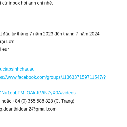
i cứ inbox hỏi anh chị nhé.
bắt đầu từ tháng 7 năm 2023 đến tháng 7 năm 2024.
rại Lợn.
 eur.
huctapsinhchauau
tps://www.facebook.com/groups/1136337159711547/?
/UCNu1epbFM_OAk-KVtN7yX0A/videos
 hoặc +84 (0) 355 588 828 (C. Trang)
ng.doanthidoan2@gmail.com.