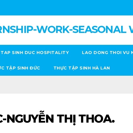
RNSHIP-WORK-SEASONAL
TAP SINH DUC HOSPITALITY
LAO DONG THOI VU 
C TẬP SINH ĐỨC
THỰC TẬP SINH HÀ LAN
C-NGUYỄN THỊ THOA.