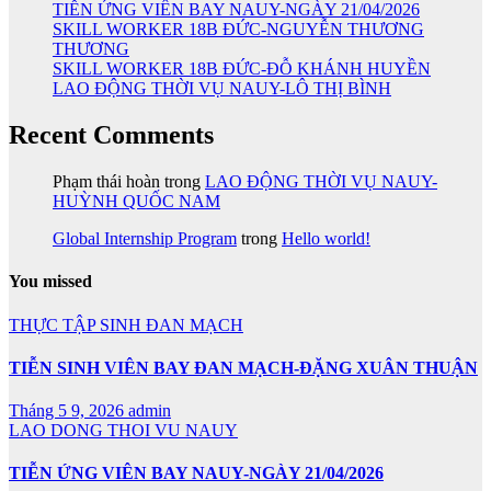
TIỄN ỨNG VIÊN BAY NAUY-NGÀY 21/04/2026
SKILL WORKER 18B ĐỨC-NGUYỄN THƯƠNG
THƯƠNG
SKILL WORKER 18B ĐỨC-ĐỖ KHÁNH HUYỀN
LAO ĐỘNG THỜI VỤ NAUY-LÔ THỊ BÌNH
Recent Comments
Phạm thái hoàn
trong
LAO ĐỘNG THỜI VỤ NAUY-
HUỲNH QUỐC NAM
Global Internship Program
trong
Hello world!
You missed
THỰC TẬP SINH ĐAN MẠCH
TIỄN SINH VIÊN BAY ĐAN MẠCH-ĐẶNG XUÂN THUẬN
Tháng 5 9, 2026
admin
LAO DONG THOI VU NAUY
TIỄN ỨNG VIÊN BAY NAUY-NGÀY 21/04/2026