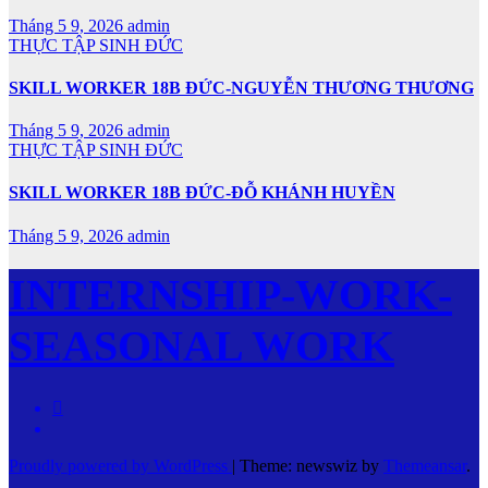
Tháng 5 9, 2026
admin
THỰC TẬP SINH ĐỨC
SKILL WORKER 18B ĐỨC-NGUYỄN THƯƠNG THƯƠNG
Tháng 5 9, 2026
admin
THỰC TẬP SINH ĐỨC
SKILL WORKER 18B ĐỨC-ĐỖ KHÁNH HUYỀN
Tháng 5 9, 2026
admin
INTERNSHIP-WORK-
SEASONAL WORK
Proudly powered by WordPress
|
Theme: newswiz by
Themeansar
.