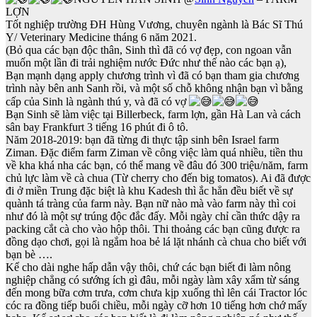
LỢN
Tốt nghiệp trường ĐH Hùng Vương, chuyên ngành là Bác Sĩ Thú
Y/ Veterinary Medicine tháng 6 năm 2021.
(Bỏ qua các bạn độc thân, Sinh thì đã có vợ đẹp, con ngoan vẫn
muốn một lần đi trải nghiệm nước Đức như thế nào các bạn ạ),
Bạn mạnh dạng apply chương trình vì đã có bạn tham gia chương
trình này bên anh Sanh rồi, và một số chỗ không nhận bạn vì bằng
cấp của Sinh là ngành thú y, và đã có vợ
Bạn Sinh sẽ làm việc tại Billerbeck, farm lợn, gần Hà Lan và cách
sân bay Frankfurt 3 tiếng 16 phút đi ô tô.
Năm 2018-2019: bạn đã từng đi thực tập sinh bên Israel farm
Ziman. Đặc điểm farm Ziman về công việc làm quá nhiều, tiền thu
về kha khá nha các bạn, có thể mang về đâu đó 300 triệu/năm, farm
chủ lực làm về cà chua (Từ cherry cho đến big tomatos). Ai đã được
đi ở miền Trung đặc biệt là khu Kadesh thì ắc hẳn đều biết về sự
quành tá tràng của farm này. Bạn nữ nào mà vào farm này thì coi
như đó là một sự trúng độc đắc đấy. Mỗi ngày chỉ cần thức dậy ra
packing cắt cà cho vào hộp thôi. Thi thoảng các bạn cũng được ra
đồng dạo chơi, gọi là ngắm hoa bẻ lá lặt nhánh cà chua cho biết với
bạn bè ….
Kể cho dài nghe hấp dẫn vậy thôi, chứ các bạn biết đi làm nông
nghiệp chẳng có sướng ích gì đâu, mỗi ngày làm xây xẩm từ sáng
đến mong bữa cơm trưa, cơm chưa kịp xuống thì lên cái Tractor lóc
cóc ra đồng tiếp buổi chiều, mỗi ngày cỡ hơn 10 tiếng hơn chớ mấy