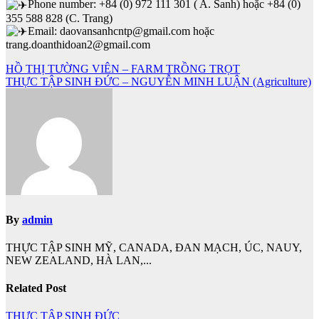
Phone number: +84 (0) 972 111 301 ( A. Sanh) hoặc +84 (0)
355 588 828 (C. Trang)
Email: daovansanhcntp@gmail.com hoặc
trang.doanthidoan2@gmail.com
Điều
HỒ THỊ TƯỜNG VIÊN – FARM TRỒNG TRỌT
THỰC TẬP SINH ĐỨC – NGUYỄN MINH LUẬN (Agriculture)
hướng
bài
viết
By
admin
THỰC TẬP SINH MỸ, CANADA, ĐAN MẠCH, ÚC, NAUY,
NEW ZEALAND, HÀ LAN,...
Related Post
THỰC TẬP SINH ĐỨC