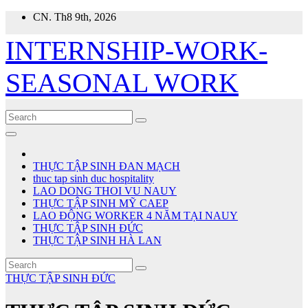
Skip
CN. Th8 9th, 2026
to
content
INTERNSHIP-WORK-
SEASONAL WORK
THỰC TẬP SINH ĐAN MẠCH
thuc tap sinh duc hospitality
LAO DONG THOI VU NAUY
THỰC TẬP SINH MỸ CAEP
LAO ĐỘNG WORKER 4 NĂM TẠI NAUY
THỰC TẬP SINH ĐỨC
THỰC TẬP SINH HÀ LAN
THỰC TẬP SINH ĐỨC