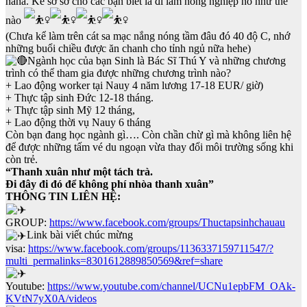
haha. Kể sơ sơ cho các bạn biết là đi làm nông nghiệp nó như thế
nào
(Chưa kể làm trên cát sa mạc nắng nóng tầm đâu đó 40 độ C, nhớ
những buổi chiều được ăn chanh cho tỉnh ngủ nữa hehe)
Ngành học của bạn Sinh là Bác Sĩ Thú Y và những chương
trình có thể tham gia được những chương trình nào?
+ Lao động worker tại Nauy 4 năm lương 17-18 EUR/ giờ)
+ Thực tập sinh Đức 12-18 tháng.
+ Thực tập sinh Mỹ 12 tháng,
+ Lao động thời vụ Nauy 6 tháng
Còn bạn đang học ngành gì…. Còn chần chừ gì mà không liên hệ
để được những tấm vé du ngoạn vừa thay đổi môi trường sống khi
còn trẻ.
“Thanh xuân như một tách trà.
Đi đây đi đó để không phí nhòa thanh xuân”
THÔNG TIN LIÊN HỆ:
GROUP:
https://www.facebook.com/groups/Thuctapsinhchauau
Link bài viết chúc mừng
visa:
https://www.facebook.com/groups/1136337159711547/?
multi_permalinks=8301612889850569&ref=share
Youtube:
https://www.youtube.com/channel/UCNu1epbFM_OAk-
KVtN7yX0A/videos