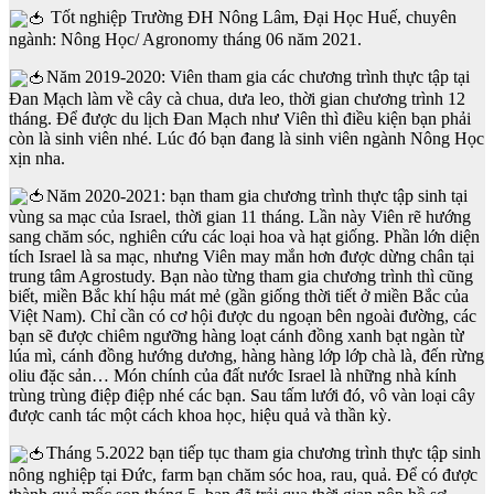
Tốt nghiệp Trường ĐH Nông Lâm, Đại Học Huế, chuyên
ngành: Nông Học/ Agronomy tháng 06 năm 2021.
Năm 2019-2020: Viên tham gia các chương trình thực tập tại
Đan Mạch làm về cây cà chua, dưa leo, thời gian chương trình 12
tháng. Để được du lịch Đan Mạch như Viên thì điều kiện bạn phải
còn là sinh viên nhé. Lúc đó bạn đang là sinh viên ngành Nông Học
xịn nha.
Năm 2020-2021: bạn tham gia chương trình thực tập sinh tại
vùng sa mạc của Israel, thời gian 11 tháng. Lần này Viên rẽ hướng
sang chăm sóc, nghiên cứu các loại hoa và hạt giống. Phần lớn diện
tích Israel là sa mạc, nhưng Viên may mắn hơn được dừng chân tại
trung tâm Agrostudy. Bạn nào từng tham gia chương trình thì cũng
biết, miền Bắc khí hậu mát mẻ (gần giống thời tiết ở miền Bắc của
Việt Nam). Chỉ cần có cơ hội được du ngoạn bên ngoài đường, các
bạn sẽ được chiêm ngưỡng hàng loạt cánh đồng xanh bạt ngàn từ
lúa mì, cánh đồng hướng dương, hàng hàng lớp lớp chà là, đến rừng
oliu đặc sản… Món chính của đất nước Israel là những nhà kính
trùng trùng điệp điệp nhé các bạn. Sau tấm lưới đó, vô vàn loại cây
được canh tác một cách khoa học, hiệu quả và thần kỳ.
Tháng 5.2022 bạn tiếp tục tham gia chương trình thực tập sinh
nông nghiệp tại Đức, farm bạn chăm sóc hoa, rau, quả. Để có được