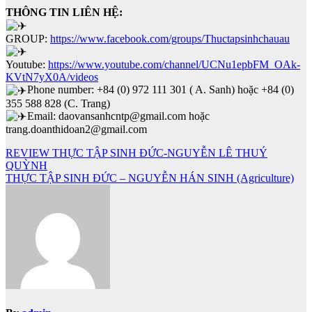
THÔNG TIN LIÊN HỆ:
GROUP:
https://www.facebook.com/groups/Thuctapsinhchauau
Youtube:
https://www.youtube.com/channel/UCNu1epbFM_OAk-
KVtN7yX0A/videos
Phone number: +84 (0) 972 111 301 ( A. Sanh) hoặc +84 (0)
355 588 828 (C. Trang)
Email: daovansanhcntp@gmail.com hoặc
trang.doanthidoan2@gmail.com
Điều
REVIEW THỰC TẬP SINH ĐỨC-NGUYỄN LÊ THUÝ
QUỲNH
hướng
THỰC TẬP SINH ĐỨC – NGUYỄN HÁN SINH (Agriculture)
bài
viết