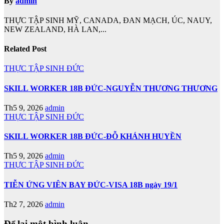
By
admin
THỰC TẬP SINH MỸ, CANADA, ĐAN MẠCH, ÚC, NAUY,
NEW ZEALAND, HÀ LAN,...
Related Post
THỰC TẬP SINH ĐỨC
SKILL WORKER 18B ĐỨC-NGUYỄN THƯƠNG THƯƠNG
Th5 9, 2026
admin
THỰC TẬP SINH ĐỨC
SKILL WORKER 18B ĐỨC-ĐỖ KHÁNH HUYỀN
Th5 9, 2026
admin
THỰC TẬP SINH ĐỨC
TIỄN ỨNG VIÊN BAY ĐỨC-VISA 18B ngày 19/1
Th2 7, 2026
admin
Để lại một bình luận