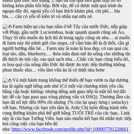
thành quả mốc son tháng 5, bạn đã trải qua thời gian nộp hồ sơ
không kém phần hồi hộp. Bỡi vậy, để có được một quá trình du
ngoạn đây đó, ngoài yếu cố bạn thích khám phá, chi phí… bla
bla…. cần có yếu tố kiên trì và nhẫn nại nữa nè.
Farm hiện tại của bạn nằm ở bề Tây của nước Đức, tiếp giáp
với Pháp, gần nước Lucxembua, hoặc quanh quanh cũng sát Áo,
Thụy Sĩ nên muốn du lịch thì đi trong ngày cũng ok nha… ai muốn
đi farm này thì mình gửi cho maps, cứ cầm bản đồ là đi thôi, cần gì
người hướng dẫn hé… Farm này là toàn là hoa đẹp, có rau quả các
loại táo, dâu, blueberry,… thóa mãn đam mê ăn uống cho những tín
đồ thích ăn trái cây, rau quá sạch nha…Chắc các bạn cũng hiểu đó,
ra hoa quá của nông dân Đức thì được ăn trực tiếp thường không
phun thuốc nha… vừa làm vừa ăn là có thiệt nha hehe
Và một hành trang không thể thiếu để bạn vươn ra đại dương
kia là ngôn ngữ tiếng anh nhé (Có một vài chương trình yêu cầu
bằng cấp hoặc không: nhưng tiếng anh giao tiếp là một hỗ trợ đắc
lực để các bạn pass qua vòng phỏng vấn và ĐSQ). Thương lắm các
bạn đã nỗ lực đến 99% rồi nhưng 1% còn lại quay lưng ( unlucky)
với bạn. Nhưng các bạn yên tâm là, Anh/ Chị luôn đồng hành trên
cung đường khám phá thế giới bằng TUỔI TRẺ của các bạn.. Link
này là của bạn Tường Viên, bạn nào muốn kết bạn thì nhắn trực tiếp
hỏi công việc của bạn bên đó
nha:
https://www.facebook.com/profile.php?id=100007791228661