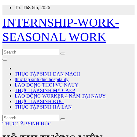
Skip
T5. Th8 6th, 2026
to
content
INTERNSHIP-WORK-
SEASONAL WORK
THỰC TẬP SINH ĐAN MẠCH
thuc tap sinh duc hospitality
LAO DONG THOI VU NAUY
THỰC TẬP SINH MỸ CAEP
LAO ĐỘNG WORKER 4 NĂM TẠI NAUY
THỰC TẬP SINH ĐỨC
THỰC TẬP SINH HÀ LAN
THỰC TẬP SINH ĐỨC