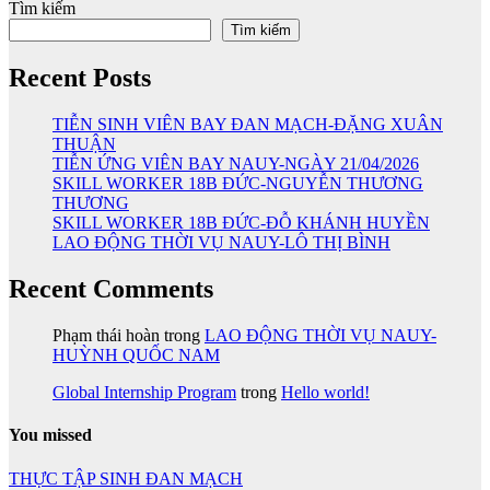
Tìm kiếm
Tìm kiếm
Recent Posts
TIỄN SINH VIÊN BAY ĐAN MẠCH-ĐẶNG XUÂN
THUẬN
TIỄN ỨNG VIÊN BAY NAUY-NGÀY 21/04/2026
SKILL WORKER 18B ĐỨC-NGUYỄN THƯƠNG
THƯƠNG
SKILL WORKER 18B ĐỨC-ĐỖ KHÁNH HUYỀN
LAO ĐỘNG THỜI VỤ NAUY-LÔ THỊ BÌNH
Recent Comments
Phạm thái hoàn
trong
LAO ĐỘNG THỜI VỤ NAUY-
HUỲNH QUỐC NAM
Global Internship Program
trong
Hello world!
You missed
THỰC TẬP SINH ĐAN MẠCH