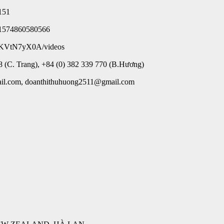
151
=61574860580566
-KVtN7yX0A/videos
 (C. Trang), +84 (0) 382 339 770 (B.Hương)
il.com, doanthithuhuong2511@gmail.com