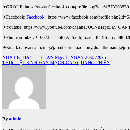
✈GROUP: https://www.facebook.com/profile.php?id=61573903839
✈Facebook:
Facebook
, https://www.facebook.com/profile.php?id
✈Youtube: https://www.youtube.com/channel/UCNu1epbFM_OAk
✈Phone number: +16673817568 (A. Sanh) hoặc +84 (0) 355 588 828
✈Email: daovansanhcntp@gmail.com hoặc trang.doanthidoan2@gma
Điều
NHẬT KÍ BAY TTS ĐAN MẠCH NGÀY 26/03/2025
THỰC TẬP SINH ĐAN MẠCH-CAO QUANG THIÊN
hướng
bài
viết
By
admin