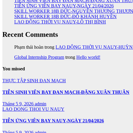
TIỄN SINH VIÊN BAY ĐAN MẠCH-ĐẶNG XUÂN THU
TIỄN ỨNG VIÊN BAY NAUY-NGÀY 21/04/2026
SKILL WORKER 18B ĐỨC-NGUYỄN THƯƠNG THƯƠ
SKILL WORKER 18B ĐỨC-ĐỖ KHÁNH HUYỀN
LAO ĐỘNG THỜI VỤ NAUY-LÔ THỊ BÌNH
Recent Comments
Phạm thái hoàn
trong
LAO ĐỘNG THỜI VỤ NAUY-HUỲ
Global Internship Program
trong
Hello world!
You missed
THỰC TẬP SINH ĐAN MẠCH
TIỄN SINH VIÊN BAY ĐAN MẠCH-ĐẶNG XUÂN THUẬN
Tháng 5 9, 2026
admin
LAO DONG THOI VU NAUY
TIỄN ỨNG VIÊN BAY NAUY-NGÀY 21/04/2026
Tháng 5 9, 2026
admin