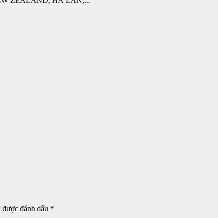
W ZEALAND, HÀ LAN,...
c được đánh dấu
*