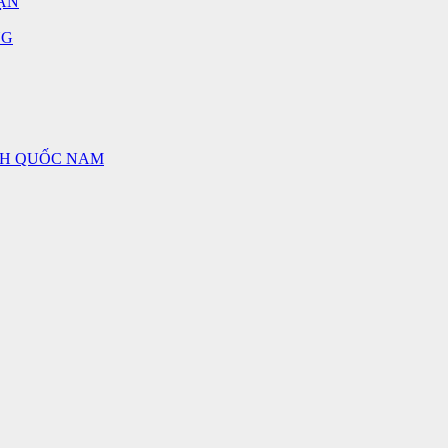
ẬN
NG
NH QUỐC NAM