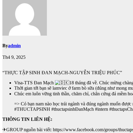
By
admin
Th4 9, 2025
“THỰC TẬP SINH ĐAN MẠCH-NGUYỄN TRIỆU PHÚC”
Visa-TTS Đan Mạch
18 tháng đã về. Chúc mừng chàn
Thời gian tới bạn sẽ lamviec ở farm bò sữa (đúng như mong muố
Chúc em luôn vững tinh thần, chăm chỉ, chân cứng đá mềm h
=> Có bạn nam nào học trái ngành và đúng ngành muốn được như
#THUCTAPSINH #thuctapsinhĐanMạch #intern #thuctapsChau
THÔNG TIN LIÊN HỆ:
✈GROUP nguồn bài viết: https://www.facebook.com/groups/thuctap