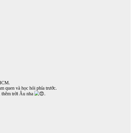
PHCM.
àm quen và học hỏi phía trước.
 thêm trời Âu nha
.