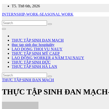
Skip
T5. Th8 6th, 2026
to
INTERNSHIP-WORK-SEASONAL WORK
content
THỰC TẬP SINH ĐAN MẠCH
thuc tap sinh duc hospitality
LAO DONG THOI VU NAUY
THỰC TẬP SINH MỸ CAEP
LAO ĐỘNG WORKER 4 NĂM TẠI NAUY
THỰC TẬP SINH ĐỨC
THỰC TẬP SINH HÀ LAN
THỰC TẬP SINH ĐAN MẠCH
THỰC TẬP SINH ĐAN MẠCH