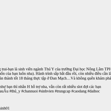
g trai-bạn là sinh viên ngành Thú Y của trường Đại học Nông Lâm T
n của bạn luôn nha). Hành trình sắp bắt đầu rồi, còn nhiều điều cần l
oàn thành tốt 18 tháng thực tập ở Đan Mạch…Và không quên khám phá
 bạn thì nhắn H hỗ trợ nha, vẫn còn rất nhiều slot đợi các bạn
Âu #thú_y #channuoi #sinhvien #trungcap #caodang #daihoc
sinh01