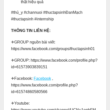
thật hiệu quả
#thú_y #channuoi #thuctapsinhĐanMạch
#thuctapsinh #internship
THÔNG TIN LIÊN HỆ:
✈GROUP nguồn bài viết:
https://www.facebook.com/groups/thuctapsinh01
✈GROUP: https://www.facebook.com/profile.php?
id=61573903839151
✈Facebook:
Facebook
,
https://www.facebook.com/profile.php?
id=61574860580566
✈Youtube:
https://www.youtube.com/channel/UCNu1epbFM_