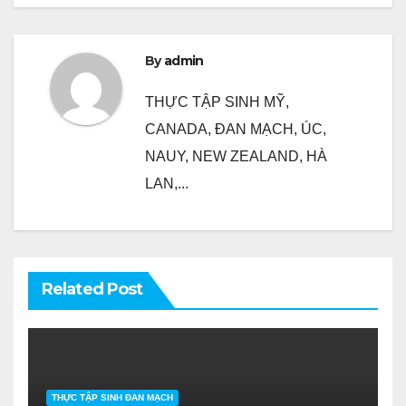
viết
By
admin
THỰC TẬP SINH MỸ,
CANADA, ĐAN MẠCH, ÚC,
NAUY, NEW ZEALAND, HÀ
LAN,...
Related Post
THỰC TẬP SINH ĐAN MẠCH