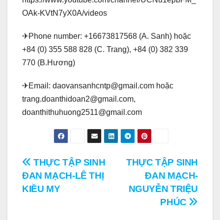
OAk-KVtN7yX0A/videos
✈Phone number: +16673817568 (A. Sanh) hoặc
+84 (0) 355 588 828 (C. Trang), +84 (0) 382 339
770 (B.Hương)
✈Email: daovansanhcntp@gmail.com hoặc
trang.doanthidoan2@gmail.com,
doanthithuhuong2511@gmail.com
Điều
THỰC TẬP SINH
THỰC TẬP SINH
ĐAN MẠCH-LÊ THỊ
ĐAN MẠCH-
hướng
KIỀU MY
NGUYỄN TRIỆU
bài
PHÚC