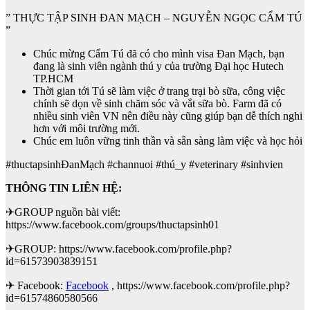
” THỰC TẬP SINH ĐAN MẠCH – NGUYỄN NGỌC CẨM TÚ
”
Chúc mừng Cẩm Tú đã có cho mình visa Đan Mạch, bạn
đang là sinh viên ngành thú y của trường Đại học Hutech
TP.HCM
Thời gian tới Tú sẽ làm việc ở trang trại bò sữa, công việc
chính sẽ dọn về sinh chăm sóc và vắt sữa bò. Farm đã có
nhiều sinh viên VN nên điều này cũng giúp bạn dễ thích nghi
hơn với môi trường mới.
Chúc em luôn vững tinh thần và sẵn sàng làm việc và học hỏi
#thuctapsinhĐanMạch #channuoi #thú_y #veterinary #sinhvien
THÔNG TIN LIÊN HỆ:
✈GROUP nguồn bài viết:
https://www.facebook.com/groups/thuctapsinh01
✈GROUP: https://www.facebook.com/profile.php?
id=61573903839151
✈ Facebook:
Facebook
, https://www.facebook.com/profile.php?
id=61574860580566