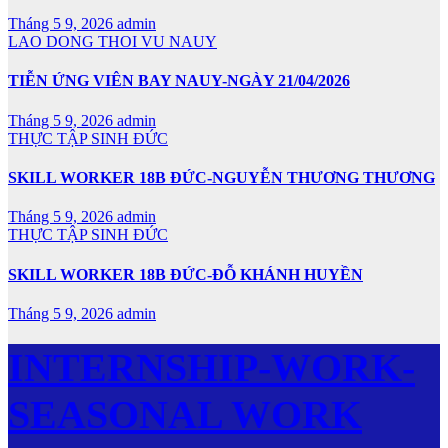
Tháng 5 9, 2026
admin
LAO DONG THOI VU NAUY
TIỄN ỨNG VIÊN BAY NAUY-NGÀY 21/04/2026
Tháng 5 9, 2026
admin
THỰC TẬP SINH ĐỨC
SKILL WORKER 18B ĐỨC-NGUYỄN THƯƠNG THƯƠNG
Tháng 5 9, 2026
admin
THỰC TẬP SINH ĐỨC
SKILL WORKER 18B ĐỨC-ĐỖ KHÁNH HUYỀN
Tháng 5 9, 2026
admin
INTERNSHIP-WORK-
SEASONAL WORK