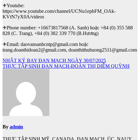
✈Youtube:
https://www.youtube.com/channel/UCNu1epbFM_OAk-
KVtN7yX0A/videos
✈Phone number: +16673817568 (A. Sanh) hoặc +84 (0) 355 588
828 (C. Trang), +84 (0) 382 339 770 (B.Hương)
✈Email: daovansanhcntp@gmail.com hoặc
trang.doanthidoan2@gmail.com, doanthithuhuong2511@gmail.com
Điều
NHẬT KÝ BAY ĐAN MẠCH NGÀY 30/07/2025
THỰC TẬP SINH ĐAN MẠCH-ĐOÀN THỊ DIỄM QUỲNH
hướng
bài
viết
By
admin
THỰC TẬP SINH MỸ, CANADA, ĐAN MẠCH, ÚC, NAUY,