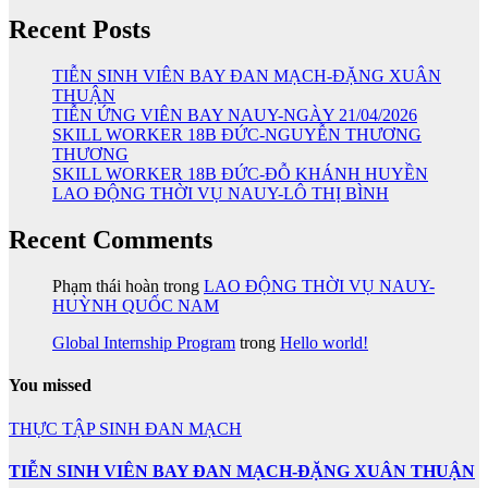
Recent Posts
TIỄN SINH VIÊN BAY ĐAN MẠCH-ĐẶNG XUÂN
THUẬN
TIỄN ỨNG VIÊN BAY NAUY-NGÀY 21/04/2026
SKILL WORKER 18B ĐỨC-NGUYỄN THƯƠNG
THƯƠNG
SKILL WORKER 18B ĐỨC-ĐỖ KHÁNH HUYỀN
LAO ĐỘNG THỜI VỤ NAUY-LÔ THỊ BÌNH
Recent Comments
Phạm thái hoàn
trong
LAO ĐỘNG THỜI VỤ NAUY-
HUỲNH QUỐC NAM
Global Internship Program
trong
Hello world!
You missed
THỰC TẬP SINH ĐAN MẠCH
TIỄN SINH VIÊN BAY ĐAN MẠCH-ĐẶNG XUÂN THUẬN