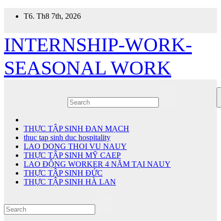
Skip
T6. Th8 7th, 2026
to
content
INTERNSHIP-WORK-
SEASONAL WORK
THỰC TẬP SINH ĐAN MẠCH
thuc tap sinh duc hospitality
LAO DONG THOI VU NAUY
THỰC TẬP SINH MỸ CAEP
LAO ĐỘNG WORKER 4 NĂM TẠI NAUY
THỰC TẬP SINH ĐỨC
THỰC TẬP SINH HÀ LAN