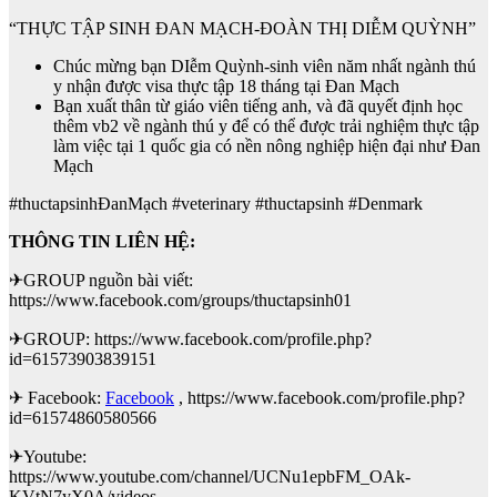
“THỰC TẬP SINH ĐAN MẠCH-ĐOÀN THỊ DIỄM QUỲNH”
Chúc mừng bạn DIễm Quỳnh-sinh viên năm nhất ngành thú
y nhận được visa thực tập 18 tháng tại Đan Mạch
Bạn xuất thân từ giáo viên tiếng anh, và đã quyết định học
thêm vb2 về ngành thú y để có thể được trải nghiệm thực tập
làm việc tại 1 quốc gia có nền nông nghiệp hiện đại như Đan
Mạch
#thuctapsinhĐanMạch #veterinary #thuctapsinh #Denmark
THÔNG TIN LIÊN HỆ:
✈GROUP nguồn bài viết:
https://www.facebook.com/groups/thuctapsinh01
✈GROUP: https://www.facebook.com/profile.php?
id=61573903839151
✈ Facebook:
Facebook
, https://www.facebook.com/profile.php?
id=61574860580566
✈Youtube:
https://www.youtube.com/channel/UCNu1epbFM_OAk-
KVtN7yX0A/videos