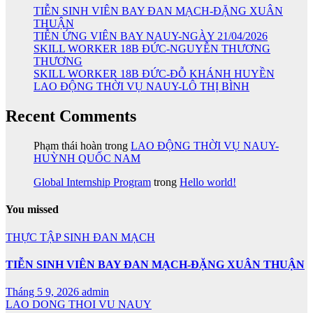
TIỄN SINH VIÊN BAY ĐAN MẠCH-ĐẶNG XUÂN
THUẬN
TIỄN ỨNG VIÊN BAY NAUY-NGÀY 21/04/2026
SKILL WORKER 18B ĐỨC-NGUYỄN THƯƠNG
THƯƠNG
SKILL WORKER 18B ĐỨC-ĐỖ KHÁNH HUYỀN
LAO ĐỘNG THỜI VỤ NAUY-LÔ THỊ BÌNH
Recent Comments
Phạm thái hoàn
trong
LAO ĐỘNG THỜI VỤ NAUY-
HUỲNH QUỐC NAM
Global Internship Program
trong
Hello world!
You missed
THỰC TẬP SINH ĐAN MẠCH
TIỄN SINH VIÊN BAY ĐAN MẠCH-ĐẶNG XUÂN THUẬN
Tháng 5 9, 2026
admin
LAO DONG THOI VU NAUY