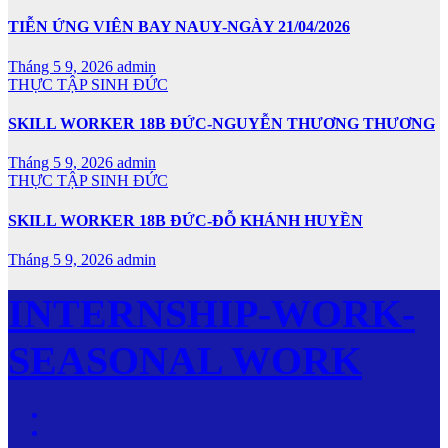
TIỄN ỨNG VIÊN BAY NAUY-NGÀY 21/04/2026
Tháng 5 9, 2026
admin
THỰC TẬP SINH ĐỨC
SKILL WORKER 18B ĐỨC-NGUYỄN THƯƠNG THƯƠNG
Tháng 5 9, 2026
admin
THỰC TẬP SINH ĐỨC
SKILL WORKER 18B ĐỨC-ĐỖ KHÁNH HUYỀN
Tháng 5 9, 2026
admin
INTERNSHIP-WORK-
SEASONAL WORK