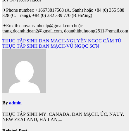
✈Phone number: +16673817568 (A. Sanh) hoặc +84 (0) 355 588
828 (C. Trang), +84 (0) 382 339 770 (B.Hương)
✈Email: daovansanhcntp@gmail.com hoặc
trang.doanthidoan2@gmail.com, doanthithuhuong2511@gmail.com
Điều
THỰC TẬP SINH ĐAN MẠCH-NGUYỄN NGỌC CẨM TÚ
THỰC TẬP SINH ĐAN MẠCH-VŨ NGỌC SƠN
hướng
bài
viết
By
admin
THỰC TẬP SINH MỸ, CANADA, ĐAN MẠCH, ÚC, NAUY,
NEW ZEALAND, HÀ LAN,...
Related Post