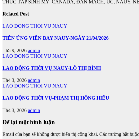
THỰC TẬP SINH MỸ, CANADA, ĐAN MẠCH, ÚC, NAUY, NE
Related Post
LAO DONG THOI VU NAUY
TIỄN ỨNG VIÊN BAY NAUY-NGÀY 21/04/2026
Th5 9, 2026
admin
LAO DONG THOI VU NAUY
LAO ĐỘNG THỜI VỤ NAUY-LÔ THỊ BÌNH
Th4 3, 2026
admin
LAO DONG THOI VU NAUY
LAO ĐỘNG THỜI VỤ-PHẠM THỊ HỒNG HIẾU
Th4 3, 2026
admin
Để lại một bình luận
Email của bạn sẽ không được hiển thị công khai.
Các trường bắt buộ