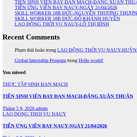
TIỄN SINH VIÊN BAY ĐAN MẠCH-ĐẶNG XUÂN THU
TIỄN ỨNG VIÊN BAY NAUY-NGÀY 21/04/2026
SKILL WORKER 18B ĐỨC-NGUYỄN THƯƠNG THƯƠ
SKILL WORKER 18B ĐỨC-ĐỖ KHÁNH HUYỀN
LAO ĐỘNG THỜI VỤ NAUY-LÔ THỊ BÌNH
Recent Comments
Phạm thái hoàn
trong
LAO ĐỘNG THỜI VỤ NAUY-HUỲ
Global Internship Program
trong
Hello world!
You missed
THỰC TẬP SINH ĐAN MẠCH
TIỄN SINH VIÊN BAY ĐAN MẠCH-ĐẶNG XUÂN THUẬN
Tháng 5 9, 2026
admin
LAO DONG THOI VU NAUY
TIỄN ỨNG VIÊN BAY NAUY-NGÀY 21/04/2026