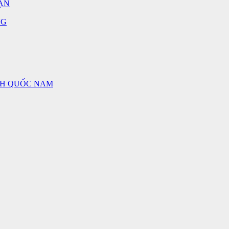
ẬN
NG
NH QUỐC NAM