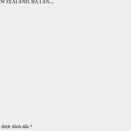
W ZEALAND, HÀ LAN,...
c được đánh dấu
*