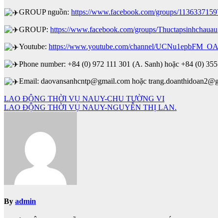
GROUP nguồn:
https://www.facebook.com/groups/113633715
GROUP:
https://www.facebook.com/groups/Thuctapsinhchauau
Youtube:
https://www.youtube.com/channel/UCNu1epbFM_O
Phone number: +84 (0) 972 111 301 (A. Sanh) hoặc +84 (0) 355
Email: daovansanhcntp@gmail.com hoặc trang.doanthidoan2@
Điều
LAO ĐỘNG THỜI VỤ NAUY-CHU TƯỜNG VI
LAO ĐỘNG THỜI VỤ NAUY-NGUYỄN THỊ LAN.
hướng
bài
viết
By
admin