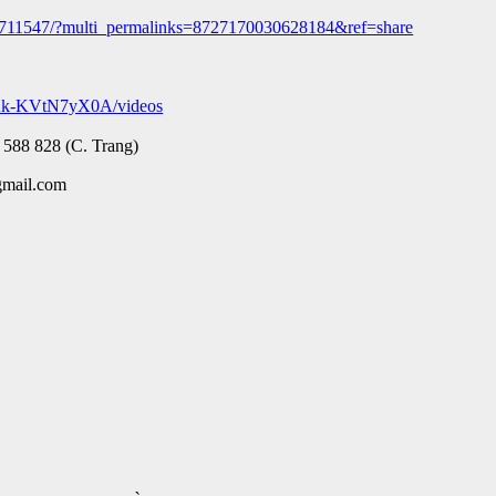
9711547/?multi_permalinks=8727170030628184&ref=share
Ak-KVtN7yX0A/videos
 588 828 (C. Trang)
gmail.com