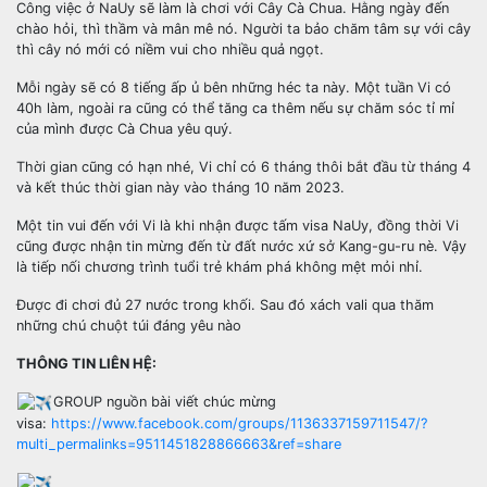
Công việc ở NaUy sẽ làm là chơi với Cây Cà Chua. Hằng ngày đến
chào hỏi, thì thầm và mân mê nó. Người ta bảo chăm tâm sự với cây
thì cây nó mới có niềm vui cho nhiều quả ngọt.
Mỗi ngày sẽ có 8 tiếng ấp ủ bên những héc ta này. Một tuần Vi có
40h làm, ngoài ra cũng có thể tăng ca thêm nếu sự chăm sóc tỉ mỉ
của mình được Cà Chua yêu quý.
Thời gian cũng có hạn nhé, Vi chỉ có 6 tháng thôi bắt đầu từ tháng 4
và kết thúc thời gian này vào tháng 10 năm 2023.
Một tin vui đến với Vi là khi nhận được tấm visa NaUy, đồng thời Vi
cũng được nhận tin mừng đến từ đất nước xứ sở Kang-gu-ru nè. Vậy
là tiếp nối chương trình tuổi trẻ khám phá không mệt mỏi nhỉ.
Được đi chơi đủ 27 nước trong khối. Sau đó xách vali qua thăm
những chú chuột túi đáng yêu nào
THÔNG TIN LIÊN HỆ:
GROUP nguồn bài viết chúc mừng
visa:
https://www.facebook.com/groups/1136337159711547/?
multi_permalinks=9511451828866663&ref=share