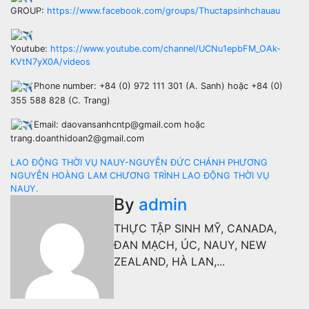
GROUP:
https://www.facebook.com/groups/Thuctapsinhchauau
Youtube:
https://www.youtube.com/channel/UCNu1epbFM_OAk-
KVtN7yX0A/videos
Phone number: +84 (0) 972 111 301 (A. Sanh) hoặc +84 (0)
355 588 828 (C. Trang)
Email: daovansanhcntp@gmail.com hoặc
trang.doanthidoan2@gmail.com
Điều
LAO ĐỘNG THỜI VỤ NAUY-NGUYỄN ĐỨC CHÁNH PHƯƠNG
NGUYỄN HOÀNG LAM CHƯƠNG TRÌNH LAO ĐỘNG THỜI VỤ
hướng
NAUY.
By
admin
bài
THỰC TẬP SINH MỸ, CANADA,
viết
ĐAN MẠCH, ÚC, NAUY, NEW
ZEALAND, HÀ LAN,...