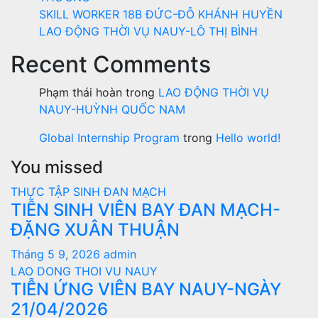
SKILL WORKER 18B ĐỨC-ĐỖ KHÁNH HUYỀN
LAO ĐỘNG THỜI VỤ NAUY-LÔ THỊ BÌNH
Recent Comments
Phạm thái hoàn
trong
LAO ĐỘNG THỜI VỤ
NAUY-HUỲNH QUỐC NAM
Global Internship Program
trong
Hello world!
You missed
THỰC TẬP SINH ĐAN MẠCH
TIỄN SINH VIÊN BAY ĐAN MẠCH-
ĐẶNG XUÂN THUẬN
Tháng 5 9, 2026
admin
LAO DONG THOI VU NAUY
TIỄN ỨNG VIÊN BAY NAUY-NGÀY
21/04/2026