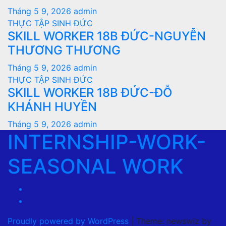
Tháng 5 9, 2026
admin
THỰC TẬP SINH ĐỨC
SKILL WORKER 18B ĐỨC-NGUYỄN
THƯƠNG THƯƠNG
Tháng 5 9, 2026
admin
THỰC TẬP SINH ĐỨC
SKILL WORKER 18B ĐỨC-ĐỖ
KHÁNH HUYỀN
Tháng 5 9, 2026
admin
INTERNSHIP-WORK-
SEASONAL WORK
Proudly powered by WordPress
|
Theme: newswiz by