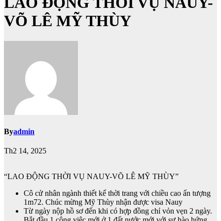
LAO ĐỘNG THỜI VỤ NAUY-
VÕ LÊ MỸ THÙY
By
admin
Th2 14, 2025
“LAO ĐỘNG THỜI VỤ NAUY-VÕ LÊ MỸ THÙY”
Cô cử nhân ngành thiết kế thời trang với chiều cao ấn tượng
1m72. Chúc mừng Mỹ Thùy nhận được visa Nauy
Từ ngày nộp hồ sơ đến khi có hợp đồng chỉ vỏn vẹn 2 ngày.
Bắt đầu 1 công việc mới ở 1 đất nước mới với sự hào hứng,