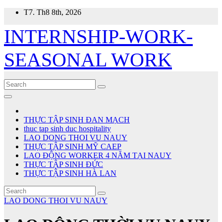
Skip
T7. Th8 8th, 2026
to
content
INTERNSHIP-WORK-
SEASONAL WORK
THỰC TẬP SINH ĐAN MẠCH
thuc tap sinh duc hospitality
LAO DONG THOI VU NAUY
THỰC TẬP SINH MỸ CAEP
LAO ĐỘNG WORKER 4 NĂM TẠI NAUY
THỰC TẬP SINH ĐỨC
THỰC TẬP SINH HÀ LAN
LAO DONG THOI VU NAUY