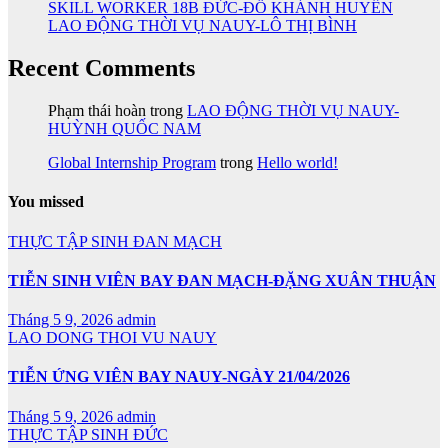
SKILL WORKER 18B ĐỨC-ĐỖ KHÁNH HUYỀN
LAO ĐỘNG THỜI VỤ NAUY-LÔ THỊ BÌNH
Recent Comments
Phạm thái hoàn
trong
LAO ĐỘNG THỜI VỤ NAUY-
HUỲNH QUỐC NAM
Global Internship Program
trong
Hello world!
You missed
THỰC TẬP SINH ĐAN MẠCH
TIỄN SINH VIÊN BAY ĐAN MẠCH-ĐẶNG XUÂN THUẬN
Tháng 5 9, 2026
admin
LAO DONG THOI VU NAUY
TIỄN ỨNG VIÊN BAY NAUY-NGÀY 21/04/2026
Tháng 5 9, 2026
admin
THỰC TẬP SINH ĐỨC