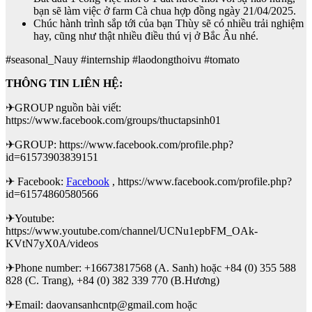
bạn sẽ làm việc ở farm Cà chua hợp đồng ngày 21/04/2025.
Chúc hành trình sắp tới của bạn Thùy sẽ có nhiều trải nghiệm
hay, cũng như thật nhiều điều thú vị ở Bắc Âu nhé.
#seasonal_Nauy #internship #laodongthoivu #tomato
THÔNG TIN LIÊN HỆ:
✈GROUP nguồn bài viết:
https://www.facebook.com/groups/thuctapsinh01
✈GROUP: https://www.facebook.com/profile.php?
id=61573903839151
✈ Facebook:
Facebook
, https://www.facebook.com/profile.php?
id=61574860580566
✈Youtube:
https://www.youtube.com/channel/UCNu1epbFM_OAk-
KVtN7yX0A/videos
✈Phone number: +16673817568 (A. Sanh) hoặc +84 (0) 355 588
828 (C. Trang), +84 (0) 382 339 770 (B.Hương)
✈Email: daovansanhcntp@gmail.com hoặc