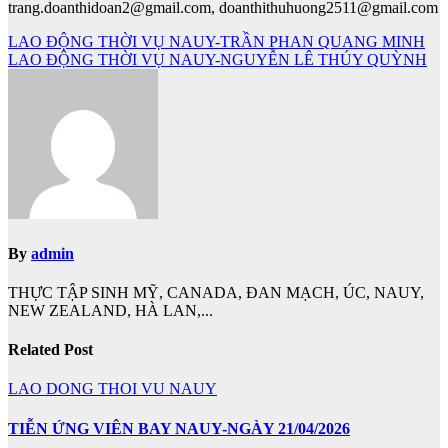
trang.doanthidoan2@gmail.com, doanthithuhuong2511@gmail.com
Điều
LAO ĐỘNG THỜI VỤ NAUY-TRẦN PHAN QUANG MINH
LAO ĐỘNG THỜI VỤ NAUY-NGUYỄN LÊ THÚY QUỲNH
hướng
bài
viết
By
admin
THỰC TẬP SINH MỸ, CANADA, ĐAN MẠCH, ÚC, NAUY,
NEW ZEALAND, HÀ LAN,...
Related Post
LAO DONG THOI VU NAUY
TIỄN ỨNG VIÊN BAY NAUY-NGÀY 21/04/2026