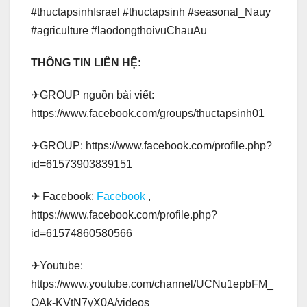
#thuctapsinhIsrael #thuctapsinh #seasonal_Nauy
#agriculture #laodongthoivuChauAu
THÔNG TIN LIÊN HỆ:
✈GROUP nguồn bài viết:
https://www.facebook.com/groups/thuctapsinh01
✈GROUP: https://www.facebook.com/profile.php?
id=61573903839151
✈ Facebook:
Facebook
,
https://www.facebook.com/profile.php?
id=61574860580566
✈Youtube:
https://www.youtube.com/channel/UCNu1epbFM_
OAk-KVtN7yX0A/videos