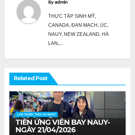
By
admin
THỰC TẬP SINH MỸ,
CANADA, ĐAN MẠCH, ÚC,
NAUY, NEW ZEALAND, HÀ
LAN,...
Related Post
LAO DONG THOI VU NAUY
TIỄN ỨNG VIÊN BAY NAUY-
NGÀY 21/04/2026