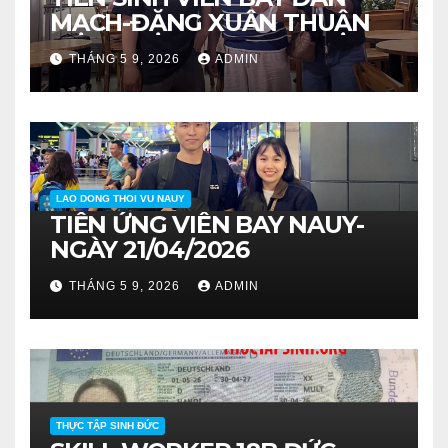
MẠCH-ĐẶNG XUÂN THUẬN
THÁNG 5 9, 2026
ADMIN
LAO DONG THOI VU NAUY
TIỄN ỨNG VIÊN BAY NAUY-
NGÀY 21/04/2026
THÁNG 5 9, 2026
ADMIN
THỰC TẬP SINH ĐỨC