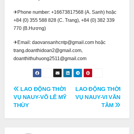
✈Phone number: +16673817568 (A. Sanh) hoặc
+84 (0) 355 588 828 (C. Trang), +84 (0) 382 339
770 (B.Hương)
✈Email: daovansanhcntp@gmail.com hoặc
trang.doanthidoan2@gmail.com,
doanthithuhuong2511@gmail.com
Điều
LAO ĐỘNG THỜI
LAO ĐỘNG THỜI
VỤ NAUY-VÕ LÊ MỸ
VỤ NAUY-VI VĂN
hướng
THÙY
TÂM
bài
viết