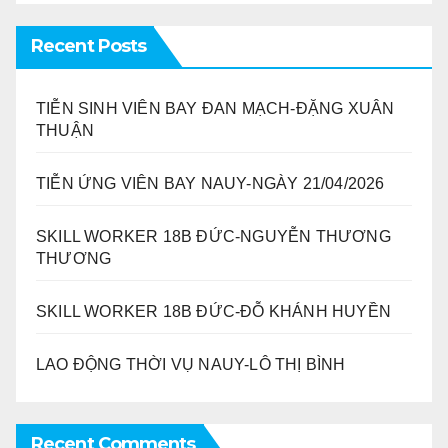
Recent Posts
TIỄN SINH VIÊN BAY ĐAN MẠCH-ĐẶNG XUÂN
THUẬN
TIỄN ỨNG VIÊN BAY NAUY-NGÀY 21/04/2026
SKILL WORKER 18B ĐỨC-NGUYỄN THƯƠNG
THƯƠNG
SKILL WORKER 18B ĐỨC-ĐỖ KHÁNH HUYỀN
LAO ĐỘNG THỜI VỤ NAUY-LÔ THỊ BÌNH
Recent Comments