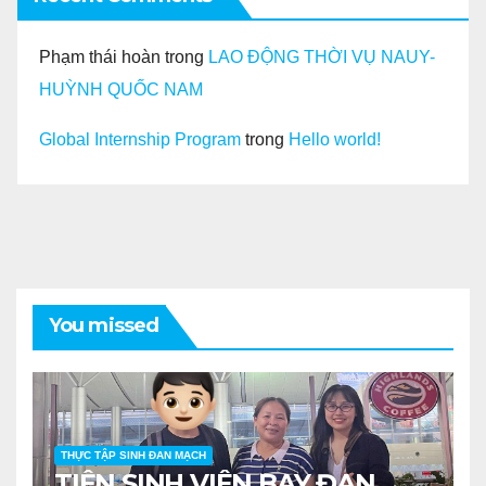
Phạm thái hoàn
trong
LAO ĐỘNG THỜI VỤ NAUY-
HUỲNH QUỐC NAM
Global Internship Program
trong
Hello world!
You missed
THỰC TẬP SINH ĐAN MẠCH
TIỄN SINH VIÊN BAY ĐAN