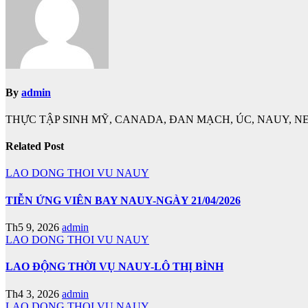
viết
By
admin
THỰC TẬP SINH MỸ, CANADA, ĐAN MẠCH, ÚC, NAUY, NE
Related Post
LAO DONG THOI VU NAUY
TIỄN ỨNG VIÊN BAY NAUY-NGÀY 21/04/2026
Th5 9, 2026
admin
LAO DONG THOI VU NAUY
LAO ĐỘNG THỜI VỤ NAUY-LÔ THỊ BÌNH
Th4 3, 2026
admin
LAO DONG THOI VU NAUY