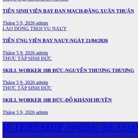
TIỄN SINH VIÊN BAY ĐAN MẠCH-ĐẶNG XUÂN THUẬN
Tháng 5 9, 2026
admin
LAO DONG THOI VU NAUY
TIỄN ỨNG VIÊN BAY NAUY-NGÀY 21/04/2026
Tháng 5 9, 2026
admin
THỰC TẬP SINH ĐỨC
SKILL WORKER 18B ĐỨC-NGUYỄN THƯƠNG THƯƠNG
Tháng 5 9, 2026
admin
THỰC TẬP SINH ĐỨC
SKILL WORKER 18B ĐỨC-ĐỖ KHÁNH HUYỀN
Tháng 5 9, 2026
admin
INTERNSHIP-WORK-SEASO