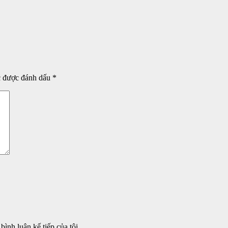
c được đánh dấu
*
bình luận kế tiếp của tôi.