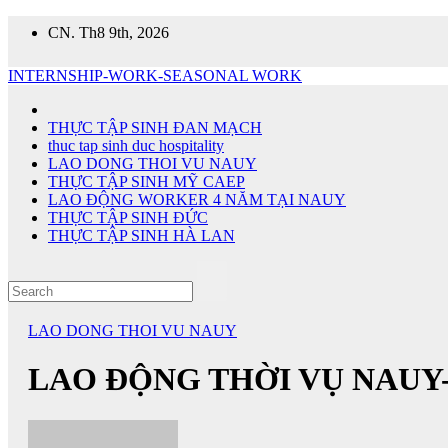
Skip
CN. Th8 9th, 2026
to
content
INTERNSHIP-WORK-SEASONAL WORK
THỰC TẬP SINH ĐAN MẠCH
thuc tap sinh duc hospitality
LAO DONG THOI VU NAUY
THỰC TẬP SINH MỸ CAEP
LAO ĐỘNG WORKER 4 NĂM TẠI NAUY
THỰC TẬP SINH ĐỨC
THỰC TẬP SINH HÀ LAN
LAO DONG THOI VU NAUY
LAO ĐỘNG THỜI VỤ NAUY