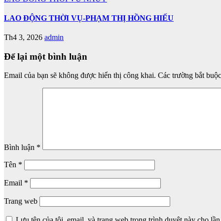
LAO ĐỘNG THỜI VỤ-PHẠM THỊ HỒNG HIẾU
Th4 3, 2026
admin
Để lại một bình luận
Email của bạn sẽ không được hiển thị công khai.
Các trường bắt buộ
Bình luận
*
Tên
*
Email
*
Trang web
Lưu tên của tôi, email, và trang web trong trình duyệt này cho lần 