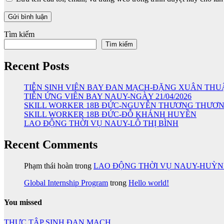
Tìm kiếm
Tìm kiếm
Recent Posts
TIỄN SINH VIÊN BAY ĐAN MẠCH-ĐẶNG XUÂN THU
TIỄN ỨNG VIÊN BAY NAUY-NGÀY 21/04/2026
SKILL WORKER 18B ĐỨC-NGUYỄN THƯƠNG THƯƠ
SKILL WORKER 18B ĐỨC-ĐỖ KHÁNH HUYỀN
LAO ĐỘNG THỜI VỤ NAUY-LÔ THỊ BÌNH
Recent Comments
Phạm thái hoàn
trong
LAO ĐỘNG THỜI VỤ NAUY-HUỲ
Global Internship Program
trong
Hello world!
You missed
THỰC TẬP SINH ĐAN MẠCH