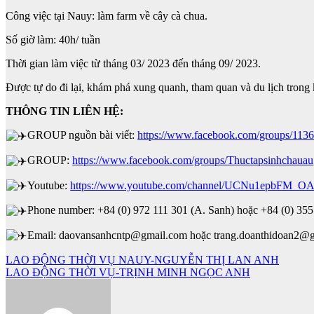
Công việc tại Nauy: làm farm về cây cà chua.
Số giờ làm: 40h/ tuần
Thời gian làm việc từ tháng 03/ 2023 đến tháng 09/ 2023.
Được tự do đi lại, khám phá xung quanh, tham quan và du lịch trong
THÔNG TIN LIÊN HỆ:
GROUP nguồn bài viết:
https://www.facebook.com/groups/11
GROUP:
https://www.facebook.com/groups/Thuctapsinhchauau
Youtube:
https://www.youtube.com/channel/UCNu1epbFM_O
Phone number: +84 (0) 972 111 301 (A. Sanh) hoặc +84 (0) 355
Email: daovansanhcntp@gmail.com hoặc trang.doanthidoan2@
Điều
LAO ĐỘNG THỜI VỤ NAUY-NGUYỄN THỊ LAN ANH
LAO ĐỘNG THỜI VỤ-TRỊNH MINH NGỌC ANH
hướng
bài