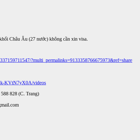
 khối Châu Âu (27 nước) không cần xin visa.
36337159711547/?multi_permalinks=9133358766675973&ref=share
Ak-KVtN7yX0A/videos
 588 828 (C. Trang)
gmail.com