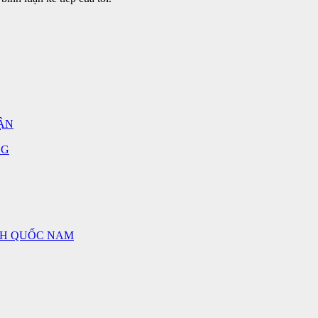
ẬN
NG
NH QUỐC NAM