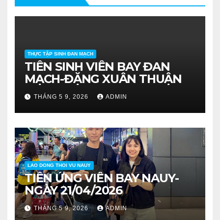
THỰC TẬP SINH ĐAN MẠCH
TIỄN SINH VIÊN BAY ĐAN
MẠCH-ĐẶNG XUÂN THUẬN
THÁNG 5 9, 2026
ADMIN
LAO DONG THOI VU NAUY
TIỄN ỨNG VIÊN BAY NAUY-
NGÀY 21/04/2026
THÁNG 5 9, 2026
ADMIN