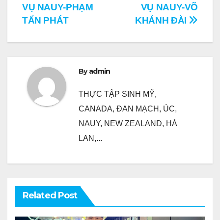
VỤ NAUY-PHẠM
VỤ NAUY-VÕ
hướng
TẤN PHÁT
KHÁNH ĐÀI
bài
viết
By
admin
THỰC TẬP SINH MỸ,
CANADA, ĐAN MẠCH, ÚC,
NAUY, NEW ZEALAND, HÀ
LAN,...
Related Post