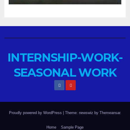
INTERNSHIP-WORK-
SEASONAL WORK
Proudly powered by WordPress
|
Theme: newswiz by
Themeansar
.
Home
Sample Page