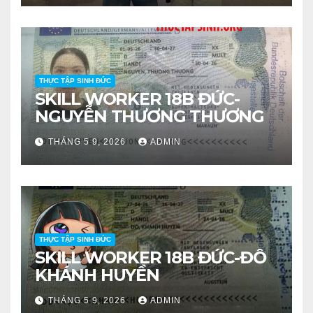
THỰC TẬP SINH ĐỨC
SKILL WORKER 18B ĐỨC-
NGUYỄN THƯƠNG THƯƠNG
THÁNG 5 9, 2026
ADMIN
THỰC TẬP SINH ĐỨC
SKILL WORKER 18B ĐỨC-ĐỖ
KHÁNH HUYỀN
THÁNG 5 9, 2026
ADMIN