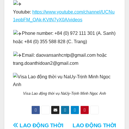
Youtube:
https://www.youtube.com/channel/UCNu
1epbFM_OAk-KVtN7yX0A/videos
Phone number: +84 (0) 972 111 301 (A. Sanh)
hoặc +84 (0) 355 588 828 (C. Trang)
Email: daovansanhcntp@gmail.com hoặc
trang.doanthidoan2@gmail.com
Visa Lao động thời vụ NaUy-Trịnh Minh Ngọc Anh
Điều
LAO ĐỘNG THỜI
LAO ĐỘNG THỜI