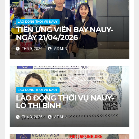
LAO DONG THOI VU NAUY
TIỄN ỨNG VIÊN BAY NAUY-
NGÀY 21/04/2026
TH5 9, 2026
ADMIN
LAO DONG THOI VU NAUY
LAO ĐỘNG THỜI VỤ NAUY-
LÔ THỊ BÌNH
TH4 3, 2026
ADMIN