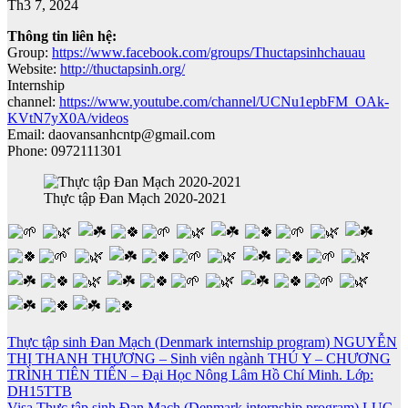
Th3 7, 2024
Thông tin liên hệ:
Group:
https://www.facebook.com/groups/Thuctapsinhchauau
Website:
http://thuctapsinh.org/
Internship
channel:
https://www.youtube.com/channel/UCNu1epbFM_OAk-
KVtN7yX0A/videos
Email: daovansanhcntp@gmail.com
Phone: 0972111301
Thực tập Đan Mạch 2020-2021
Điều
Thực tập sinh Đan Mạch (Denmark internship program) NGUYỄN
THỊ THANH THƯƠNG – Sinh viên ngành THÚ Y – CHƯƠNG
hướng
TRÌNH TIÊN TIẾN – Đại Học Nông Lâm Hồ Chí Minh. Lớp:
bài
DH15TTB
Visa Thực tập sinh Đan Mạch (Denmark internship program) LỤC