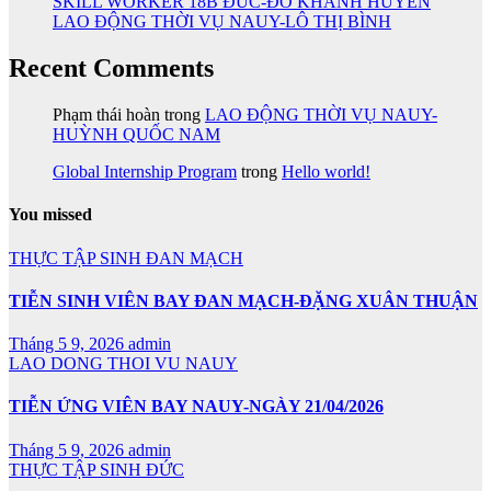
SKILL WORKER 18B ĐỨC-ĐỖ KHÁNH HUYỀN
LAO ĐỘNG THỜI VỤ NAUY-LÔ THỊ BÌNH
Recent Comments
Phạm thái hoàn
trong
LAO ĐỘNG THỜI VỤ NAUY-
HUỲNH QUỐC NAM
Global Internship Program
trong
Hello world!
You missed
THỰC TẬP SINH ĐAN MẠCH
TIỄN SINH VIÊN BAY ĐAN MẠCH-ĐẶNG XUÂN THUẬN
Tháng 5 9, 2026
admin
LAO DONG THOI VU NAUY
TIỄN ỨNG VIÊN BAY NAUY-NGÀY 21/04/2026
Tháng 5 9, 2026
admin
THỰC TẬP SINH ĐỨC