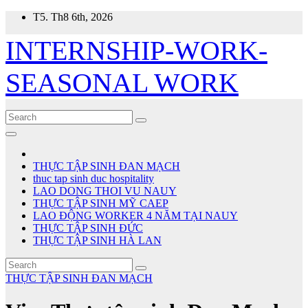
Skip
T5. Th8 6th, 2026
to
content
INTERNSHIP-WORK-
SEASONAL WORK
THỰC TẬP SINH ĐAN MẠCH
thuc tap sinh duc hospitality
LAO DONG THOI VU NAUY
THỰC TẬP SINH MỸ CAEP
LAO ĐỘNG WORKER 4 NĂM TẠI NAUY
THỰC TẬP SINH ĐỨC
THỰC TẬP SINH HÀ LAN
THỰC TẬP SINH ĐAN MẠCH