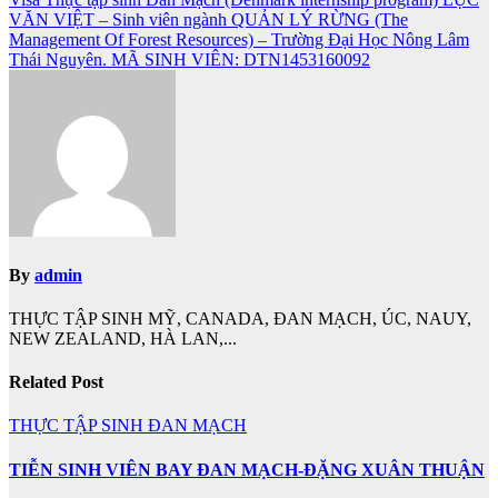
viết
VĂN VIỆT – Sinh viên ngành QUẢN LÝ RỪNG (The
Management Of Forest Resources) – Trường Đại Học Nông Lâm
Thái Nguyên. MÃ SINH VIÊN: DTN1453160092
By
admin
THỰC TẬP SINH MỸ, CANADA, ĐAN MẠCH, ÚC, NAUY,
NEW ZEALAND, HÀ LAN,...
Related Post
THỰC TẬP SINH ĐAN MẠCH
TIỄN SINH VIÊN BAY ĐAN MẠCH-ĐẶNG XUÂN THUẬN