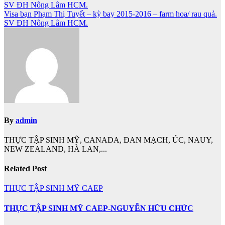
SV ĐH Nông Lâm HCM.
hướng
Visa bạn Phạm Thị Tuyết – kỳ bay 2015-2016 – farm hoa/ rau quả.
bài
SV ĐH Nông Lâm HCM.
viết
By
admin
THỰC TẬP SINH MỸ, CANADA, ĐAN MẠCH, ÚC, NAUY,
NEW ZEALAND, HÀ LAN,...
Related Post
THỰC TẬP SINH MỸ CAEP
THỰC TẬP SINH MỸ CAEP-NGUYỄN HỮU CHỨC