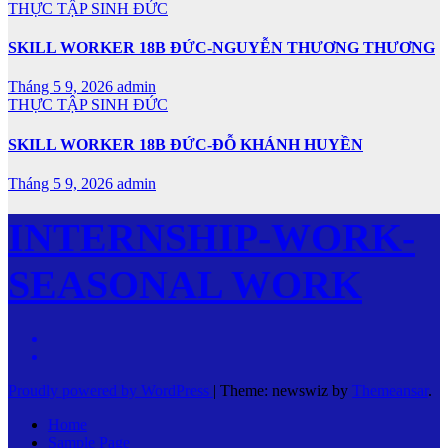
THỰC TẬP SINH ĐỨC
SKILL WORKER 18B ĐỨC-NGUYỄN THƯƠNG THƯƠNG
Tháng 5 9, 2026
admin
THỰC TẬP SINH ĐỨC
SKILL WORKER 18B ĐỨC-ĐỖ KHÁNH HUYỀN
Tháng 5 9, 2026
admin
INTERNSHIP-WORK-
SEASONAL WORK
Proudly powered by WordPress
|
Theme: newswiz by
Themeansar
.
Home
Sample Page