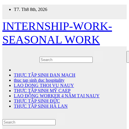
Skip
T7. Th8 8th, 2026
to
content
INTERNSHIP-WORK-
SEASONAL WORK
THỰC TẬP SINH ĐAN MẠCH
thuc tap sinh duc hospitality
LAO DONG THOI VU NAUY
THỰC TẬP SINH MỸ CAEP
LAO ĐỘNG WORKER 4 NĂM TẠI NAUY
THỰC TẬP SINH ĐỨC
THỰC TẬP SINH HÀ LAN