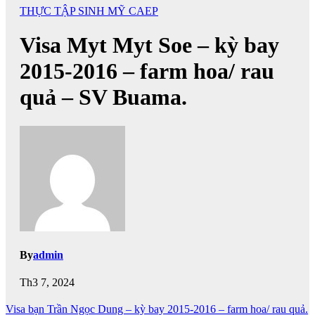
THỰC TẬP SINH MỸ CAEP
Visa Myt Myt Soe – kỳ bay
2015-2016 – farm hoa/ rau
quả – SV Buama.
By
admin
Th3 7, 2024
Điều
Visa bạn Trần Ngọc Dung – kỳ bay 2015-2016 – farm hoa/ rau quả.