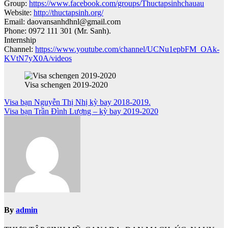
Group:
https://www.facebook.com/groups/Thuctapsinhchauau
Website:
http://thuctapsinh.org/
Email: daovansanhdhnl@gmail.com
Phone: 0972 111 301 (Mr. Sanh).
Internship
Channel:
https://www.youtube.com/channel/UCNu1epbFM_OAk-
KVtN7yX0A/videos
Visa schengen 2019-2020
Điều
Visa bạn Nguyễn Thị Nhị kỳ bay 2018-2019.
Visa bạn Trần Đình Lượng – kỳ bay 2019-2020
hướng
bài
viết
By
admin