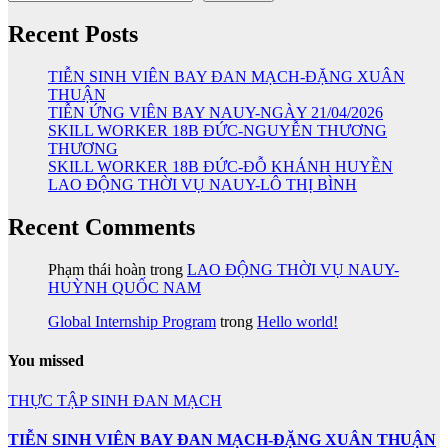
Recent Posts
TIỄN SINH VIÊN BAY ĐAN MẠCH-ĐẶNG XUÂN
THUẬN
TIỄN ỨNG VIÊN BAY NAUY-NGÀY 21/04/2026
SKILL WORKER 18B ĐỨC-NGUYỄN THƯƠNG
THƯƠNG
SKILL WORKER 18B ĐỨC-ĐỖ KHÁNH HUYỀN
LAO ĐỘNG THỜI VỤ NAUY-LÔ THỊ BÌNH
Recent Comments
Phạm thái hoàn
trong
LAO ĐỘNG THỜI VỤ NAUY-
HUỲNH QUỐC NAM
Global Internship Program
trong
Hello world!
You missed
THỰC TẬP SINH ĐAN MẠCH
TIỄN SINH VIÊN BAY ĐAN MẠCH-ĐẶNG XUÂN THUẬN