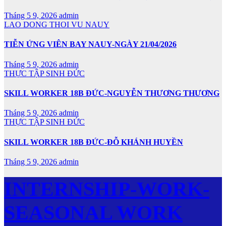
Tháng 5 9, 2026
admin
LAO DONG THOI VU NAUY
TIỄN ỨNG VIÊN BAY NAUY-NGÀY 21/04/2026
Tháng 5 9, 2026
admin
THỰC TẬP SINH ĐỨC
SKILL WORKER 18B ĐỨC-NGUYỄN THƯƠNG THƯƠNG
Tháng 5 9, 2026
admin
THỰC TẬP SINH ĐỨC
SKILL WORKER 18B ĐỨC-ĐỖ KHÁNH HUYỀN
Tháng 5 9, 2026
admin
INTERNSHIP-WORK-
SEASONAL WORK