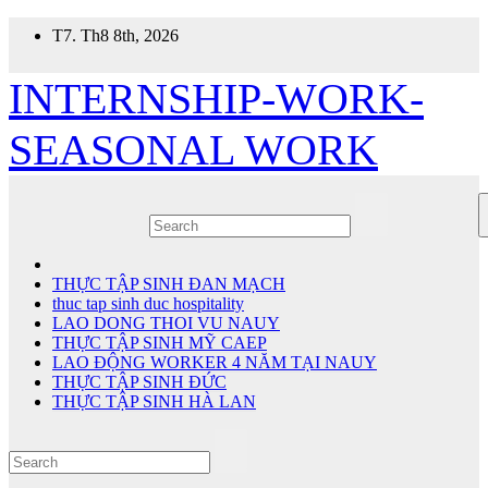
Skip
T7. Th8 8th, 2026
to
content
INTERNSHIP-WORK-
SEASONAL WORK
THỰC TẬP SINH ĐAN MẠCH
thuc tap sinh duc hospitality
LAO DONG THOI VU NAUY
THỰC TẬP SINH MỸ CAEP
LAO ĐỘNG WORKER 4 NĂM TẠI NAUY
THỰC TẬP SINH ĐỨC
THỰC TẬP SINH HÀ LAN