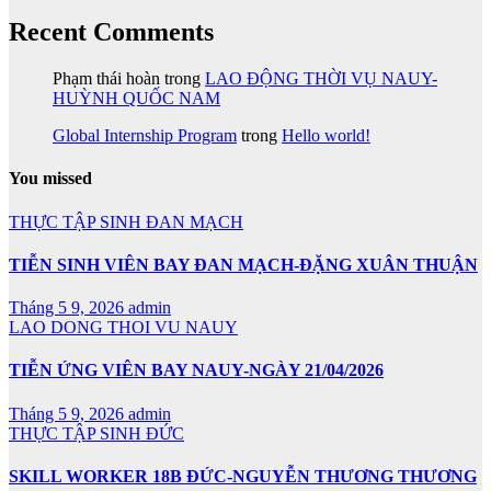
Recent Comments
Phạm thái hoàn
trong
LAO ĐỘNG THỜI VỤ NAUY-
HUỲNH QUỐC NAM
Global Internship Program
trong
Hello world!
You missed
THỰC TẬP SINH ĐAN MẠCH
TIỄN SINH VIÊN BAY ĐAN MẠCH-ĐẶNG XUÂN THUẬN
Tháng 5 9, 2026
admin
LAO DONG THOI VU NAUY
TIỄN ỨNG VIÊN BAY NAUY-NGÀY 21/04/2026
Tháng 5 9, 2026
admin
THỰC TẬP SINH ĐỨC
SKILL WORKER 18B ĐỨC-NGUYỄN THƯƠNG THƯƠNG