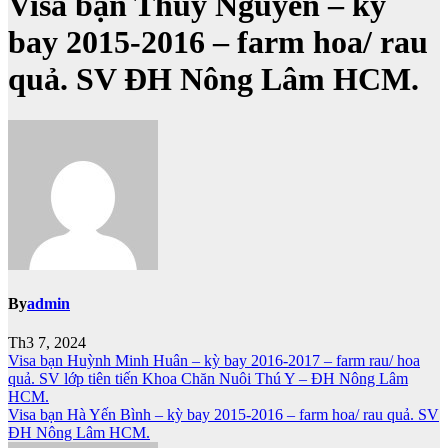
Visa bạn Thủy Nguyễn – kỳ
bay 2015-2016 – farm hoa/ rau
quả. SV ĐH Nông Lâm HCM.
By
admin
Th3 7, 2024
Điều
Visa bạn Huỳnh Minh Huân – kỳ bay 2016-2017 – farm rau/ hoa
quả. SV lớp tiên tiến Khoa Chăn Nuôi Thú Y – ĐH Nông Lâm
hướng
HCM.
bài
Visa bạn Hà Yến Bình – kỳ bay 2015-2016 – farm hoa/ rau quả. SV
ĐH Nông Lâm HCM.
viết