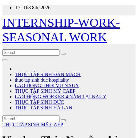
Skip
T7. Th8 8th, 2026
to
content
INTERNSHIP-WORK-
SEASONAL WORK
THỰC TẬP SINH ĐAN MẠCH
thuc tap sinh duc hospitality
LAO DONG THOI VU NAUY
THỰC TẬP SINH MỸ CAEP
LAO ĐỘNG WORKER 4 NĂM TẠI NAUY
THỰC TẬP SINH ĐỨC
THỰC TẬP SINH HÀ LAN
THỰC TẬP SINH MỸ CAEP