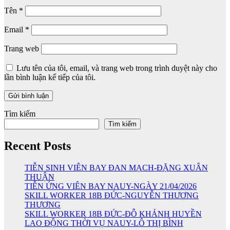
Tên
*
Email
*
Trang web
Lưu tên của tôi, email, và trang web trong trình duyệt này cho
lần bình luận kế tiếp của tôi.
Tìm kiếm
Tìm kiếm
Recent Posts
TIỄN SINH VIÊN BAY ĐAN MẠCH-ĐẶNG XUÂN
THUẬN
TIỄN ỨNG VIÊN BAY NAUY-NGÀY 21/04/2026
SKILL WORKER 18B ĐỨC-NGUYỄN THƯƠNG
THƯƠNG
SKILL WORKER 18B ĐỨC-ĐỖ KHÁNH HUYỀN
LAO ĐỘNG THỜI VỤ NAUY-LÔ THỊ BÌNH