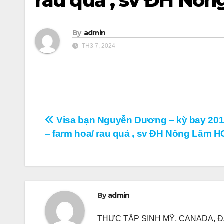
rau quả , sv ĐH Nô
By
admin
TH3 7, 2024
Điều
Visa bạn Nguyễn Dương – kỳ bay 201
– farm hoa/ rau quả , sv ĐH Nông Lâm 
hướng
bài
viết
By
admin
THỰC TẬP SINH MỸ, CANADA, ĐA