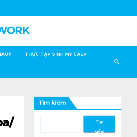
 WORK
NAUY
THỰC TẬP SINH MỸ CAEP
Tìm kiếm
oa/
Tìm
kiếm