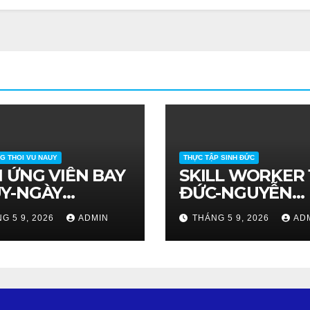
G THOI VU NAUY
THỰC TẬP SINH ĐỨC
N ỨNG VIÊN BAY
SKILL WORKER 
Y-NGÀY
ĐỨC-NGUYỄN
4/2026
THƯƠNG THƯƠ
G 5 9, 2026
ADMIN
THÁNG 5 9, 2026
AD