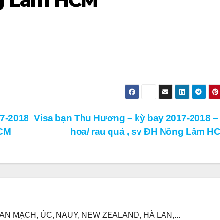
ng Lâm HCM
7-2018
Visa bạn Thu Hương – kỳ bay 2017-2018 –
HCM
hoa/ rau quả , sv ĐH Nông Lâm 
N MẠCH, ÚC, NAUY, NEW ZEALAND, HÀ LAN,...