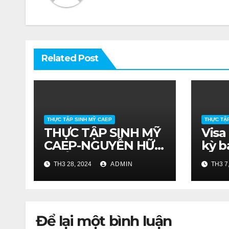
Related Post
THỰC TẬP SINH MỸ CAEP
THỰC TẬ
THỰC TẬP SINH MỸ
Visa
CAEP-NGUYỄN HỮU
kỳ b
CHỨC
farm
TH3 28, 2024
ADMIN
TH3 7
SV 
HCM
Để lại một bình luận