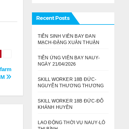
Recent Posts
TIỄN SINH VIÊN BAY ĐAN
MẠCH-ĐẶNG XUÂN THUẬN
TIỄN ỨNG VIÊN BAY NAUY-
NGÀY 21/04/2026
 farm
HCM
SKILL WORKER 18B ĐỨC-
NGUYỄN THƯƠNG THƯƠNG
SKILL WORKER 18B ĐỨC-ĐỖ
KHÁNH HUYỀN
LAO ĐỘNG THỜI VỤ NAUY-LÔ
THỊ BÌNH