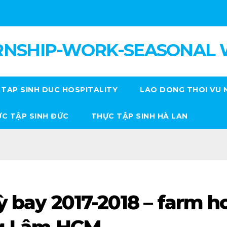
RNSHIP-WORK-SEASONAL
TAP SINH DUC HOSPITALITY
LAO DONG THOI VU 
C TẬP SINH ĐỨC
THỰC TẬP SINH HÀ LAN
ỳ bay 2017-2018 – farm h