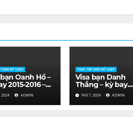
P SINH MỸ CAEP
THỰC TẬP SINH MỸ CAEP
 bạn Oanh Hồ –
Visa bạn Danh
ay 2015-2016 –
Thắng – kỳ bay
 hoa/ rau quả.
2015-2016 – farm
, 2024
ADMIN
TH3 7, 2024
ADMIN
ĐH Nông Lâm
hoa/ rau quả. S
.
Nông Lâm HCM.