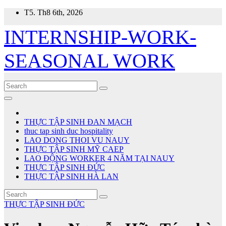
Skip
T5. Th8 6th, 2026
to
content
INTERNSHIP-WORK-
SEASONAL WORK
THỰC TẬP SINH ĐAN MẠCH
thuc tap sinh duc hospitality
LAO DONG THOI VU NAUY
THỰC TẬP SINH MỸ CAEP
LAO ĐỘNG WORKER 4 NĂM TẠI NAUY
THỰC TẬP SINH ĐỨC
THỰC TẬP SINH HÀ LAN
THỰC TẬP SINH ĐỨC