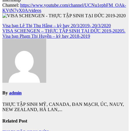
Channel:
https://www.youtube.com/channel/UCNu1epbFM_OAk-
KVtN7yX0A/videos
Điều
Visa bạn Lê Thị Thu Hằng – kỳ bay 20/3/2019- 20/3/2020
VISA SCHENGEN – THỰC TẬP SINH TẠI ĐỨC 2019-20205.
hướng
Visa bạn Phạm Thị Huyền – kỳ bay 2018-2019
bài
viết
By
admin
THỰC TẬP SINH MỸ, CANADA, ĐAN MẠCH, ÚC, NAUY,
NEW ZEALAND, HÀ LAN,...
Related Post