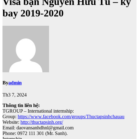
Visa bạn Nguyễn Hữu Tú – kỳ
bay 2019-2020
By
admin
Th3 7, 2024
Thông tin liên hệ:
TGROUP – International internship:
Group:
https://www.facebook.com/groups/Thuctapsinhchauau
Website:
http://thuctapsinh.org/
Email: daovansanhdhnl@gmail.com
Phone: 0972 111 301 (Mr. Sanh).
Internship