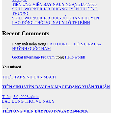
TIỄN ỨNG VIÊN BAY NAUY-NGÀY 21/04/2026
SKILL WORKER 18B ĐỨC-NGUYỄN THƯƠNG
THƯƠNG
SKILL WORKER 18B ĐỨC-ĐỖ KHÁNH HUYỀN
LAO ĐỘNG THỜI VỤ NAUY-LÔ THỊ BÌNH
Recent Comments
Phạm thái hoàn
trong
LAO ĐỘNG THỜI VỤ NAUY-
HUỲNH QUỐC NAM
Global Internship Program
trong
Hello world!
You missed
THỰC TẬP SINH ĐAN MẠCH
TIỄN SINH VIÊN BAY ĐAN MẠCH-ĐẶNG XUÂN THUẬN
Tháng 5 9, 2026
admin
LAO DONG THOI VU NAUY
TIỄN ỨNG VIÊN BAY NAUY-NGÀY 21/04/2026