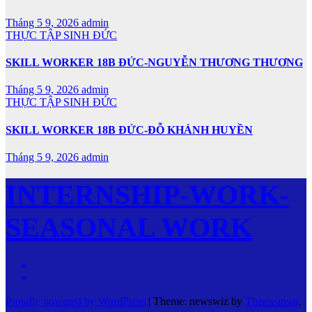
Tháng 5 9, 2026
admin
THỰC TẬP SINH ĐỨC
SKILL WORKER 18B ĐỨC-NGUYỄN THƯƠNG THƯƠNG
Tháng 5 9, 2026
admin
THỰC TẬP SINH ĐỨC
SKILL WORKER 18B ĐỨC-ĐỖ KHÁNH HUYỀN
Tháng 5 9, 2026
admin
INTERNSHIP-WORK-
SEASONAL WORK
Proudly powered by WordPress
|
Theme: newswiz by
Themeansar
.