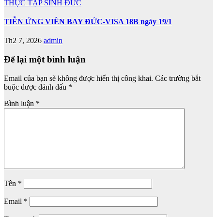
THỰC TẬP SINH ĐỨC
TIỄN ỨNG VIÊN BAY ĐỨC-VISA 18B ngày 19/1
Th2 7, 2026
admin
Để lại một bình luận
Email của bạn sẽ không được hiển thị công khai.
Các trường bắt
buộc được đánh dấu
*
Bình luận
*
Tên
*
Email
*