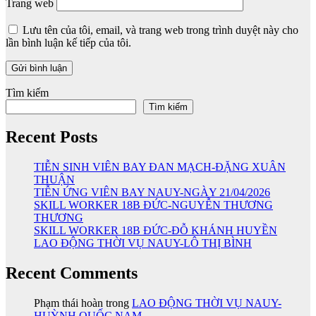
Trang web
Lưu tên của tôi, email, và trang web trong trình duyệt này cho
lần bình luận kế tiếp của tôi.
Tìm kiếm
Tìm kiếm
Recent Posts
TIỄN SINH VIÊN BAY ĐAN MẠCH-ĐẶNG XUÂN
THUẬN
TIỄN ỨNG VIÊN BAY NAUY-NGÀY 21/04/2026
SKILL WORKER 18B ĐỨC-NGUYỄN THƯƠNG
THƯƠNG
SKILL WORKER 18B ĐỨC-ĐỖ KHÁNH HUYỀN
LAO ĐỘNG THỜI VỤ NAUY-LÔ THỊ BÌNH
Recent Comments
Phạm thái hoàn
trong
LAO ĐỘNG THỜI VỤ NAUY-
HUỲNH QUỐC NAM