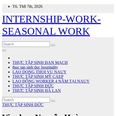
Skip
T6. Th8 7th, 2026
to
content
INTERNSHIP-WORK-
SEASONAL WORK
THỰC TẬP SINH ĐAN MẠCH
thuc tap sinh duc hospitality
LAO DONG THOI VU NAUY
THỰC TẬP SINH MỸ CAEP
LAO ĐỘNG WORKER 4 NĂM TẠI NAUY
THỰC TẬP SINH ĐỨC
THỰC TẬP SINH HÀ LAN
THỰC TẬP SINH ĐỨC