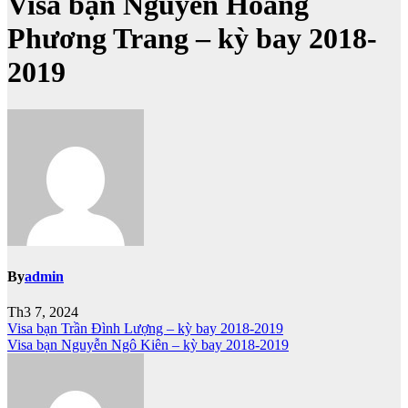
Visa bạn Nguyễn Hoàng
Phương Trang – kỳ bay 2018-
2019
By
admin
Th3 7, 2024
Điều
Visa bạn Trần Đình Lượng – kỳ bay 2018-2019
Visa bạn Nguyễn Ngô Kiên – kỳ bay 2018-2019
hướng
bài
viết