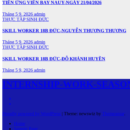
TIỄN ỨNG VIÊN BAY NAUY-NGÀY 21/04/2026
Tháng 5 9, 2026
admin
THỰC TẬP SINH ĐỨC
SKILL WORKER 18B ĐỨC-NGUYỄN THƯƠNG THƯƠNG
Tháng 5 9, 2026
admin
THỰC TẬP SINH ĐỨC
SKILL WORKER 18B ĐỨC-ĐỖ KHÁNH HUYỀN
Tháng 5 9, 2026
admin
INTERNSHIP-WORK-SEASO
Proudly powered by WordPress
|
Theme: newswiz by
Themeansar
.
Home
Sample Page