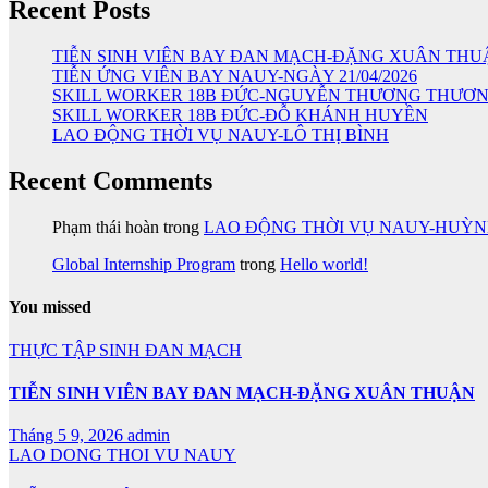
Recent Posts
TIỄN SINH VIÊN BAY ĐAN MẠCH-ĐẶNG XUÂN THU
TIỄN ỨNG VIÊN BAY NAUY-NGÀY 21/04/2026
SKILL WORKER 18B ĐỨC-NGUYỄN THƯƠNG THƯƠ
SKILL WORKER 18B ĐỨC-ĐỖ KHÁNH HUYỀN
LAO ĐỘNG THỜI VỤ NAUY-LÔ THỊ BÌNH
Recent Comments
Phạm thái hoàn
trong
LAO ĐỘNG THỜI VỤ NAUY-HUỲ
Global Internship Program
trong
Hello world!
You missed
THỰC TẬP SINH ĐAN MẠCH
TIỄN SINH VIÊN BAY ĐAN MẠCH-ĐẶNG XUÂN THUẬN
Tháng 5 9, 2026
admin
LAO DONG THOI VU NAUY