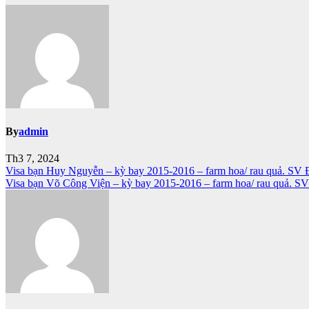
By
admin
Th3 7, 2024
Điều
Visa bạn Huy Nguyễn – kỳ bay 2015-2016 – farm hoa/ rau quả. SV
Visa bạn Võ Công Viện – kỳ bay 2015-2016 – farm hoa/ rau quả
hướng
bài
viết