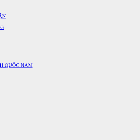
ẬN
NG
NH QUỐC NAM