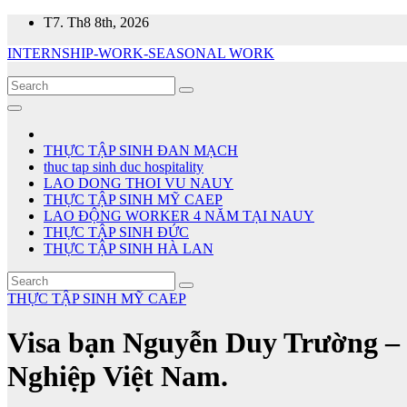
Skip
T7. Th8 8th, 2026
to
INTERNSHIP-WORK-SEASONAL WORK
content
THỰC TẬP SINH ĐAN MẠCH
thuc tap sinh duc hospitality
LAO DONG THOI VU NAUY
THỰC TẬP SINH MỸ CAEP
LAO ĐỘNG WORKER 4 NĂM TẠI NAUY
THỰC TẬP SINH ĐỨC
THỰC TẬP SINH HÀ LAN
THỰC TẬP SINH MỸ CAEP
Visa bạn Nguyễn Duy Trường – 
Nghiệp Việt Nam.