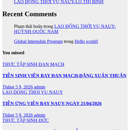
LAO ĐỘNG THỜI VỤ NAUY-LÔ THỊ BÌNH
Recent Comments
Phạm thái hoàn
trong
LAO ĐỘNG THỜI VỤ NAUY-
HUỲNH QUỐC NAM
Global Internship Program
trong
Hello world!
You missed
THỰC TẬP SINH ĐAN MẠCH
TIỄN SINH VIÊN BAY ĐAN MẠCH-ĐẶNG XUÂN THUẬN
Tháng 5 9, 2026
admin
LAO DONG THOI VU NAUY
TIỄN ỨNG VIÊN BAY NAUY-NGÀY 21/04/2026
Tháng 5 9, 2026
admin
THỰC TẬP SINH ĐỨC