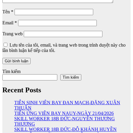
Tên
*
Email
*
Trang web
Lưu tên của tôi, email, và trang web trong trình duyệt này cho
lần bình luận kế tiếp của tôi.
Tìm kiếm
Tìm kiếm
Recent Posts
TIỄN SINH VIÊN BAY ĐAN MẠCH-ĐẶNG XUÂN
THUẬN
TIỄN ỨNG VIÊN BAY NAUY-NGÀY 21/04/2026
SKILL WORKER 18B ĐỨC-NGUYỄN THƯƠNG
THƯƠNG
SKILL WORKER 18B ĐỨC-ĐỖ KHÁNH HUYỀN