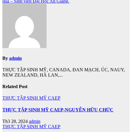
bài
quả – Sinh viên Đại Học An Giang.
viết
By
admin
THỰC TẬP SINH MỸ, CANADA, ĐAN MẠCH, ÚC, NAUY,
NEW ZEALAND, HÀ LAN,...
Related Post
THỰC TẬP SINH MỸ CAEP
THỰC TẬP SINH MỸ CAEP-NGUYỄN HỮU CHỨC
Th3 28, 2024
admin
THỰC TẬP SINH MỸ CAEP