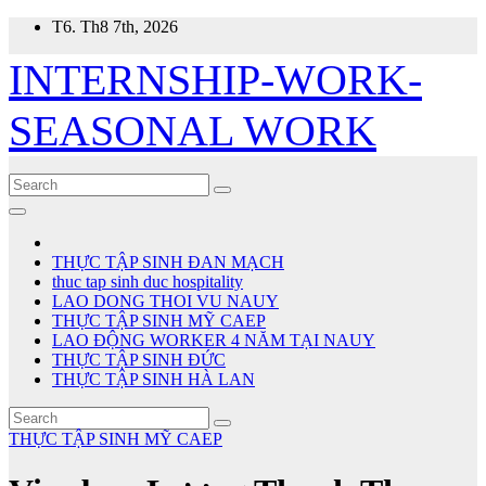
Skip
T6. Th8 7th, 2026
to
content
INTERNSHIP-WORK-
SEASONAL WORK
THỰC TẬP SINH ĐAN MẠCH
thuc tap sinh duc hospitality
LAO DONG THOI VU NAUY
THỰC TẬP SINH MỸ CAEP
LAO ĐỘNG WORKER 4 NĂM TẠI NAUY
THỰC TẬP SINH ĐỨC
THỰC TẬP SINH HÀ LAN
THỰC TẬP SINH MỸ CAEP