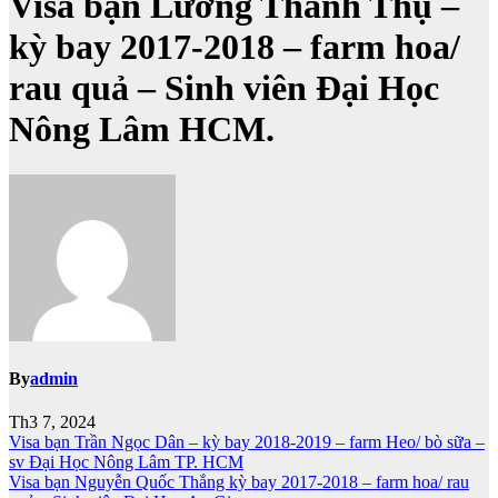
Visa bạn Lương Thanh Thụ –
kỳ bay 2017-2018 – farm hoa/
rau quả – Sinh viên Đại Học
Nông Lâm HCM.
By
admin
Th3 7, 2024
Điều
Visa bạn Trần Ngọc Dân – kỳ bay 2018-2019 – farm Heo/ bò sữa –
sv Đại Học Nông Lâm TP. HCM
hướng
Visa bạn Nguyễn Quốc Thắng kỳ bay 2017-2018 – farm hoa/ rau