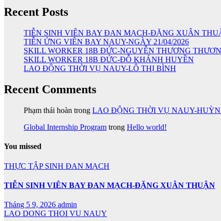
Recent Posts
TIỄN SINH VIÊN BAY ĐAN MẠCH-ĐẶNG XUÂN THU
TIỄN ỨNG VIÊN BAY NAUY-NGÀY 21/04/2026
SKILL WORKER 18B ĐỨC-NGUYỄN THƯƠNG THƯƠ
SKILL WORKER 18B ĐỨC-ĐỖ KHÁNH HUYỀN
LAO ĐỘNG THỜI VỤ NAUY-LÔ THỊ BÌNH
Recent Comments
Phạm thái hoàn
trong
LAO ĐỘNG THỜI VỤ NAUY-HUỲ
Global Internship Program
trong
Hello world!
You missed
THỰC TẬP SINH ĐAN MẠCH
TIỄN SINH VIÊN BAY ĐAN MẠCH-ĐẶNG XUÂN THUẬN
Tháng 5 9, 2026
admin
LAO DONG THOI VU NAUY