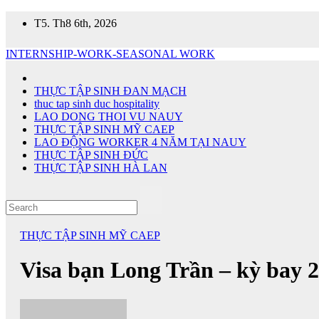
Skip
T5. Th8 6th, 2026
to
content
INTERNSHIP-WORK-SEASONAL WORK
THỰC TẬP SINH ĐAN MẠCH
thuc tap sinh duc hospitality
LAO DONG THOI VU NAUY
THỰC TẬP SINH MỸ CAEP
LAO ĐỘNG WORKER 4 NĂM TẠI NAUY
THỰC TẬP SINH ĐỨC
THỰC TẬP SINH HÀ LAN
THỰC TẬP SINH MỸ CAEP
Visa bạn Long Trần – kỳ bay