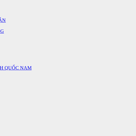
ẬN
NG
NH QUỐC NAM