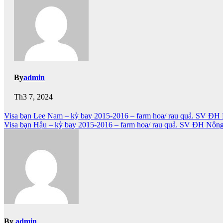
By
admin
Th3 7, 2024
Điều
Visa bạn Lee Nam – kỳ bay 2015-2016 – farm hoa/ rau quả. SV 
Visa bạn Hậu – kỳ bay 2015-2016 – farm hoa/ rau quả. SV ĐH Nôn
hướng
bài
viết
By
admin