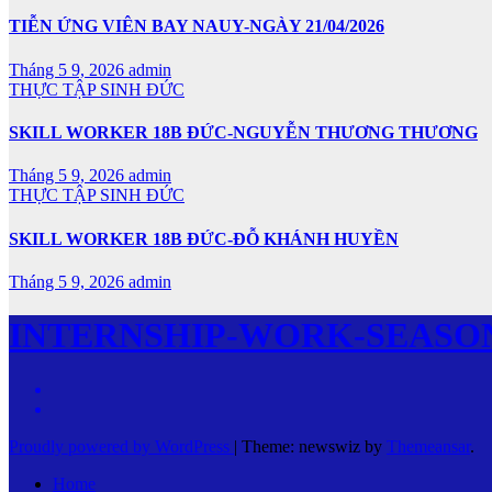
TIỄN ỨNG VIÊN BAY NAUY-NGÀY 21/04/2026
Tháng 5 9, 2026
admin
THỰC TẬP SINH ĐỨC
SKILL WORKER 18B ĐỨC-NGUYỄN THƯƠNG THƯƠNG
Tháng 5 9, 2026
admin
THỰC TẬP SINH ĐỨC
SKILL WORKER 18B ĐỨC-ĐỖ KHÁNH HUYỀN
Tháng 5 9, 2026
admin
INTERNSHIP-WORK-SEASO
Proudly powered by WordPress
|
Theme: newswiz by
Themeansar
.
Home