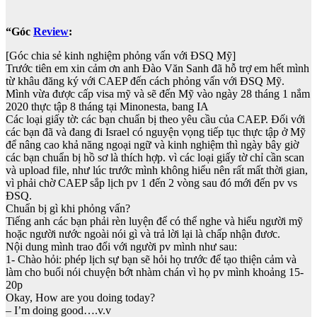
“Góc
Review
:
[Góc chia sẻ kinh nghiệm phỏng vấn với ĐSQ Mỹ]
Trước tiên em xin cảm ơn anh Đào Văn Sanh đã hỗ trợ em hết mình
từ khâu đăng ký với CAEP đến cách phỏng vấn với ĐSQ Mỹ.
Mình vừa được cấp visa mỹ và sẽ đến Mỹ vào ngày 28 tháng 1 nắm
2020 thực tập 8 tháng tại Minonesta, bang IA
Các loại giấy tờ: các bạn chuẩn bị theo yêu cầu của CAEP. Đối với
các bạn đã và đang đi Israel có nguyện vọng tiếp tục thực tập ở Mỹ
để nâng cao khả năng ngoại ngữ và kinh nghiệm thì ngày bây giờ
các bạn chuẩn bị hồ sơ là thích hợp. vì các loại giấy tờ chỉ cần scan
và upload file, như lúc trước mình không hiểu nên rất mất thời gian,
vì phải chờ CAEP sắp lịch pv 1 đến 2 vòng sau đó mới đến pv vs
ĐSQ.
Chuẩn bị gì khi phỏng vấn?
Tiếng anh các bạn phải rèn luyện để có thể nghe và hiểu người mỹ
hoặc người nước ngoài nói gì và trả lời lại là chấp nhận đươc.
Nội dung mình trao đổi với người pv mình như sau:
1- Chào hỏi: phép lịch sự bạn sẽ hỏi họ trước để tạo thiện cảm và
làm cho buổi nói chuyện bớt nhàm chán vì họ pv mình khoảng 15-
20p
Okay, How are you doing today?
– I’m doing good….v.v