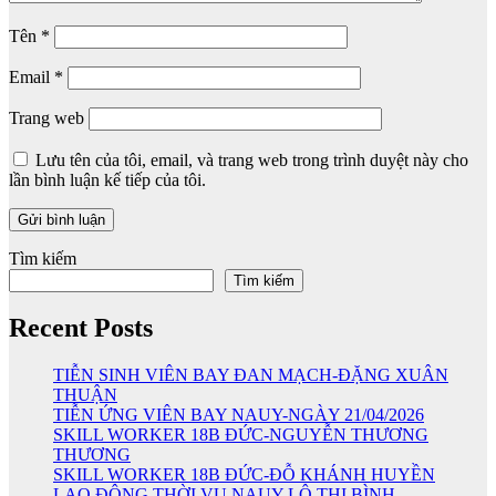
Tên
*
Email
*
Trang web
Lưu tên của tôi, email, và trang web trong trình duyệt này cho
lần bình luận kế tiếp của tôi.
Tìm kiếm
Tìm kiếm
Recent Posts
TIỄN SINH VIÊN BAY ĐAN MẠCH-ĐẶNG XUÂN
THUẬN
TIỄN ỨNG VIÊN BAY NAUY-NGÀY 21/04/2026
SKILL WORKER 18B ĐỨC-NGUYỄN THƯƠNG
THƯƠNG
SKILL WORKER 18B ĐỨC-ĐỖ KHÁNH HUYỀN
LAO ĐỘNG THỜI VỤ NAUY-LÔ THỊ BÌNH