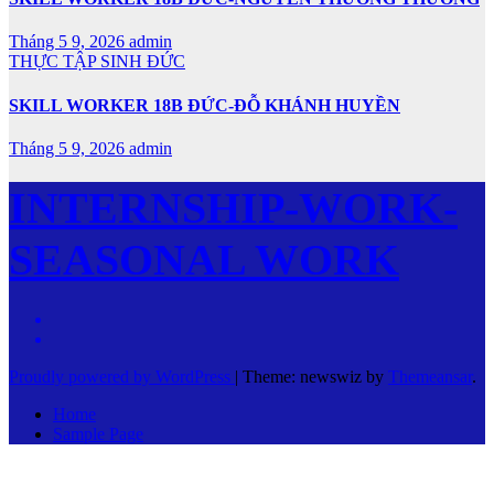
Tháng 5 9, 2026
admin
THỰC TẬP SINH ĐỨC
SKILL WORKER 18B ĐỨC-ĐỖ KHÁNH HUYỀN
Tháng 5 9, 2026
admin
INTERNSHIP-WORK-
SEASONAL WORK
Proudly powered by WordPress
|
Theme: newswiz by
Themeansar
.
Home
Sample Page