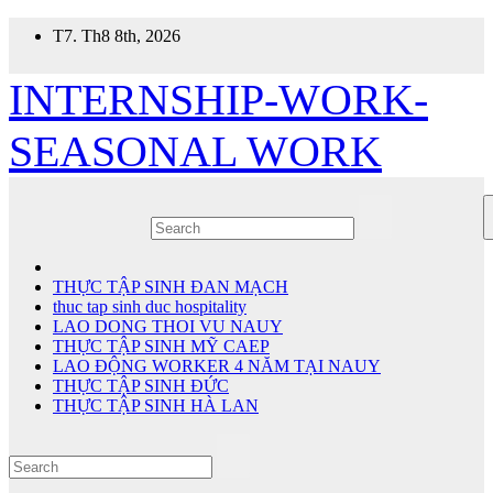
Skip
T7. Th8 8th, 2026
to
content
INTERNSHIP-WORK-
SEASONAL WORK
THỰC TẬP SINH ĐAN MẠCH
thuc tap sinh duc hospitality
LAO DONG THOI VU NAUY
THỰC TẬP SINH MỸ CAEP
LAO ĐỘNG WORKER 4 NĂM TẠI NAUY
THỰC TẬP SINH ĐỨC
THỰC TẬP SINH HÀ LAN