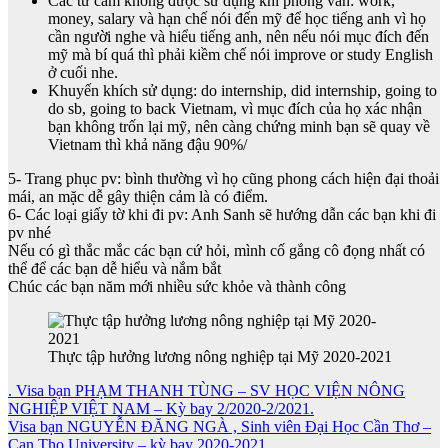
Các từ cấm không được sử dụng khi phỏng vấn: work,
money, salary và hạn chế nói đến mỹ để học tiếng anh vì họ
cần người nghe và hiểu tiếng anh, nên nếu nói mục đích đến
mỹ mà bí quá thì phải kiềm chế nói improve or study English
ở cuối nhe.
Khuyến khích sử dụng: do internship, did internship, going to
do sb, going to back Vietnam, vì mục đích của họ xác nhận
bạn không trốn lại mỹ, nên càng chứng minh bạn sẽ quay về
Vietnam thì khả năng đậu 90%/
5- Trang phục pv: bình thường vì họ cũng phong cách hiện đại thoải
mái, an mặc dễ gây thiện cảm là có điểm.
6- Các loại giấy tờ khi đi pv: Anh Sanh sẽ hướng dẫn các bạn khi đi
pv nhé
Nếu có gì thắc mắc các bạn cứ hỏi, mình cố gắng cô đọng nhất có
thể để các bạn dễ hiểu và nắm bắt
Chúc các bạn năm mới nhiều sức khỏe và thành công
Thực tập hưởng lương nông nghiệp tại Mỹ 2020-2021
Điều
. Visa bạn PHẠM THANH TÙNG – SV HỌC VIỆN NÔNG
NGHIỆP VIỆT NAM – Kỳ bay 2/2020-2/2021.
hướng
Visa bạn NGUYỄN ĐĂNG NGÀ , Sinh viên Đại Học Cần Thơ –
Can Tho University – kỳ bay 2020-2021.