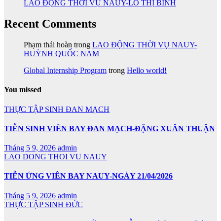
LAO ĐỘNG THỜI VỤ NAUY-LÔ THỊ BÌNH
Recent Comments
Phạm thái hoàn
trong
LAO ĐỘNG THỜI VỤ NAUY-
HUỲNH QUỐC NAM
Global Internship Program
trong
Hello world!
You missed
THỰC TẬP SINH ĐAN MẠCH
TIỄN SINH VIÊN BAY ĐAN MẠCH-ĐẶNG XUÂN THUẬN
Tháng 5 9, 2026
admin
LAO DONG THOI VU NAUY
TIỄN ỨNG VIÊN BAY NAUY-NGÀY 21/04/2026
Tháng 5 9, 2026
admin
THỰC TẬP SINH ĐỨC