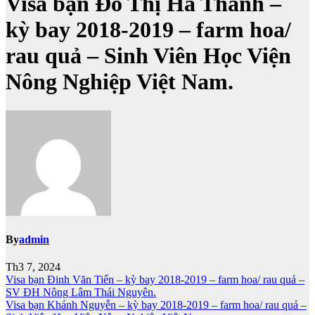
Visa bạn Đỗ Thị Hà Thanh –
kỳ bay 2018-2019 – farm hoa/
rau quả – Sinh Viên Học Viện
Nông Nghiệp Việt Nam.
By
admin
Th3 7, 2024
Điều
Visa bạn Đinh Văn Tiến – kỳ bay 2018-2019 – farm hoa/ rau quả –
SV ĐH Nông Lâm Thái Nguyên.
hướng
Visa bạn Khánh Nguyễn – kỳ bay 2018-2019 – farm hoa/ rau quả –