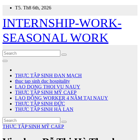
Skip
T5. Th8 6th, 2026
to
content
INTERNSHIP-WORK-
SEASONAL WORK
THỰC TẬP SINH ĐAN MẠCH
thuc tap sinh duc hospitality
LAO DONG THOI VU NAUY
THỰC TẬP SINH MỸ CAEP
LAO ĐỘNG WORKER 4 NĂM TẠI NAUY
THỰC TẬP SINH ĐỨC
THỰC TẬP SINH HÀ LAN
THỰC TẬP SINH MỸ CAEP