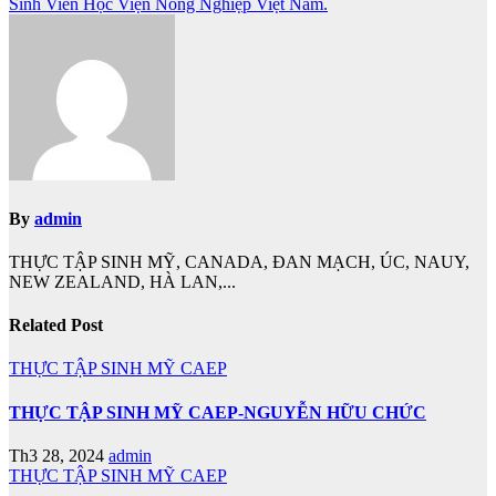
bài
Sinh Viên Học Viện Nông Nghiệp Việt Nam.
viết
By
admin
THỰC TẬP SINH MỸ, CANADA, ĐAN MẠCH, ÚC, NAUY,
NEW ZEALAND, HÀ LAN,...
Related Post
THỰC TẬP SINH MỸ CAEP
THỰC TẬP SINH MỸ CAEP-NGUYỄN HỮU CHỨC
Th3 28, 2024
admin
THỰC TẬP SINH MỸ CAEP