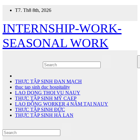
Skip
T7. Th8 8th, 2026
to
content
INTERNSHIP-WORK-
SEASONAL WORK
THỰC TẬP SINH ĐAN MẠCH
thuc tap sinh duc hospitality
LAO DONG THOI VU NAUY
THỰC TẬP SINH MỸ CAEP
LAO ĐỘNG WORKER 4 NĂM TẠI NAUY
THỰC TẬP SINH ĐỨC
THỰC TẬP SINH HÀ LAN