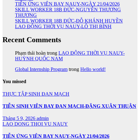
TIỄN ỨNG VIÊN BAY NAUY-NGÀY 21/04/2026
SKILL WORKER 18B ĐỨC-NGUYỄN THƯƠNG
THƯƠNG
SKILL WORKER 18B ĐỨC-ĐỖ KHÁNH HUYỀN
LAO ĐỘNG THỜI VỤ NAUY-LÔ THỊ BÌNH
Recent Comments
Phạm thái hoàn
trong
LAO ĐỘNG THỜI VỤ NAUY-
HUỲNH QUỐC NAM
Global Internship Program
trong
Hello world!
You missed
THỰC TẬP SINH ĐAN MẠCH
TIỄN SINH VIÊN BAY ĐAN MẠCH-ĐẶNG XUÂN THUẬN
Tháng 5 9, 2026
admin
LAO DONG THOI VU NAUY
TIỄN ỨNG VIÊN BAY NAUY-NGÀY 21/04/2026