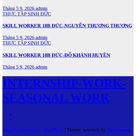
Tháng 5 9, 2026
admin
THỰC TẬP SINH ĐỨC
SKILL WORKER 18B ĐỨC-NGUYỄN THƯƠNG THƯƠNG
Tháng 5 9, 2026
admin
THỰC TẬP SINH ĐỨC
SKILL WORKER 18B ĐỨC-ĐỖ KHÁNH HUYỀN
Tháng 5 9, 2026
admin
INTERNSHIP-WORK-
SEASONAL WORK
Proudly powered by WordPress
|
Theme: newswiz by
Themeansar
.