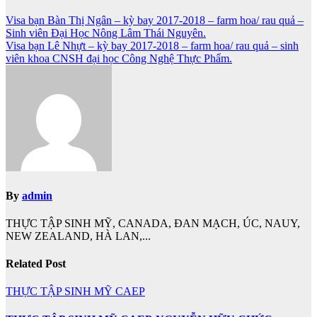
Điều
Visa bạn Bàn Thị Ngân – kỳ bay 2017-2018 – farm hoa/ rau quả –
Sinh viên Đại Học Nông Lâm Thái Nguyên.
hướng
Visa bạn Lê Nhựt – kỳ bay 2017-2018 – farm hoa/ rau quả – sinh
bài
viên khoa CNSH đại học Công Nghệ Thực Phẩm.
viết
By
admin
THỰC TẬP SINH MỸ, CANADA, ĐAN MẠCH, ÚC, NAUY,
NEW ZEALAND, HÀ LAN,...
Related Post
THỰC TẬP SINH MỸ CAEP