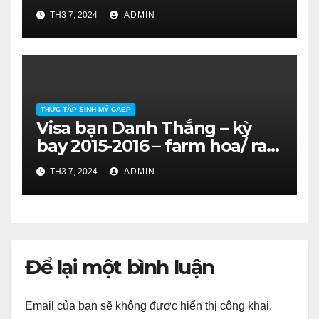
quả. SV ĐH Nông Lâm HCM.
TH3 7, 2024
ADMIN
THỰC TẬP SINH MỸ CAEP
Visa bạn Danh Thắng – kỳ
bay 2015-2016 – farm hoa/ rau
quả. SV ĐH Nông Lâm HCM.
TH3 7, 2024
ADMIN
Để lại một bình luận
Email của bạn sẽ không được hiển thị công khai.