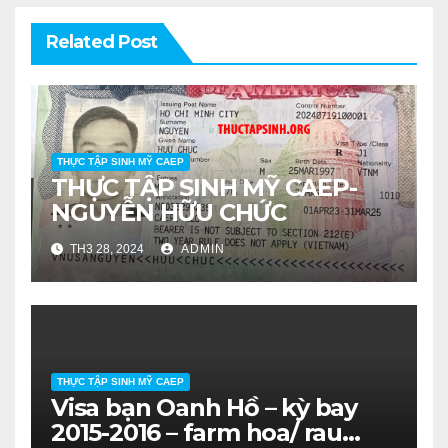
Related Post
THỰC TẬP SINH MỸ CAEP
THỰC TẬP SINH MỸ CAEP-
NGUYỄN HỮU CHỨC
TH3 28, 2024
ADMIN
THỰC TẬP SINH MỸ CAEP
Visa bạn Oanh Hồ – kỳ bay
2015-2016 – farm hoa/ rau