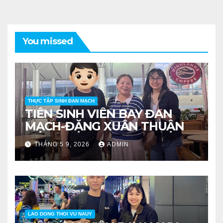
You missed
THỰC TẬP SINH ĐAN MẠCH
TIỄN SINH VIÊN BAY ĐAN
MẠCH-ĐẶNG XUÂN THUẬN
THÁNG 5 9, 2026
ADMIN
LAO DONG THOI VU NAUY