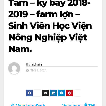
Tâm – kỳ bay 2018-
2019 – farm lợn –
Sinh Viên Học Viện
Nông Nghiệp Việt
Nam.
By
admin
TH3 7, 2024
Visa bạn Đinh
Visa bạn LÊ THỊ