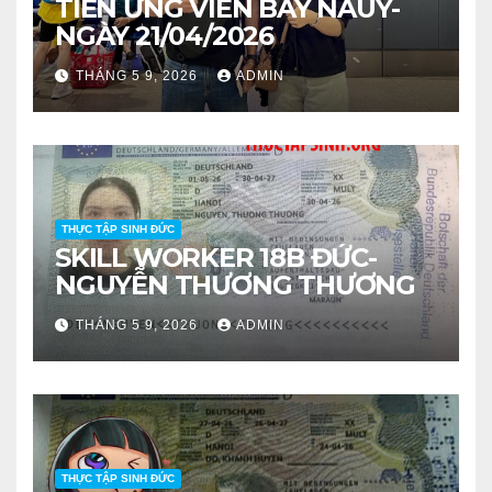
TIỄN ỨNG VIÊN BAY NAUY-
NGÀY 21/04/2026
THÁNG 5 9, 2026
ADMIN
THỰC TẬP SINH ĐỨC
SKILL WORKER 18B ĐỨC-
NGUYỄN THƯƠNG THƯƠNG
THÁNG 5 9, 2026
ADMIN
THỰC TẬP SINH ĐỨC