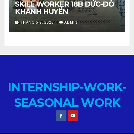
SKILL WORKER 18B ĐỨC-ĐỖ
KHÁNH HUYỀN
THÁNG 5 9, 2026
ADMIN
INTERNSHIP-WORK-
SEASONAL WORK