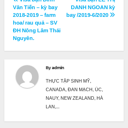
Điều
Văn Tiến – kỳ bay
DANH NGOAN kỳ
hướng
2018-2019 – farm
bay /2019-6/2020
bài
hoa/ rau quả – SV
ĐH Nông Lâm Thái
viết
Nguyên.
By
admin
THỰC TẬP SINH MỸ,
CANADA, ĐAN MẠCH, ÚC,
NAUY, NEW ZEALAND, HÀ
LAN,...