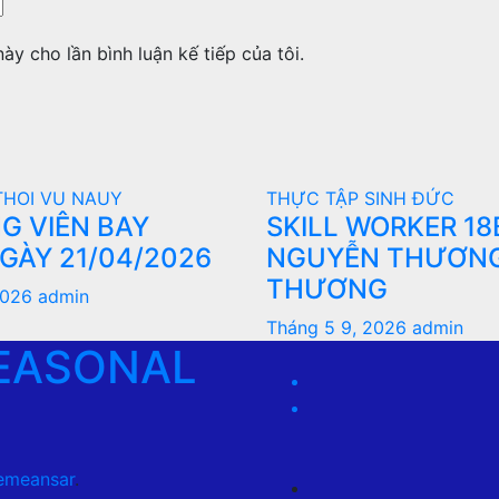
ày cho lần bình luận kế tiếp của tôi.
THOI VU NAUY
THỰC TẬP SINH ĐỨC
G VIÊN BAY
SKILL WORKER 18
GÀY 21/04/2026
NGUYỄN THƯƠN
THƯƠNG
2026
admin
Tháng 5 9, 2026
admin
EASONAL
emeansar
.