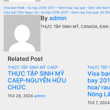
Điều
Visa bạn Hwik – kỳ bay 2016-2017 – farm hoa/ rau quả – Sinh viên Đại
Visa bạn Trần Ngọc Vũ – kỳ bay 2016-2017 – farm rau/ hoa quả. SV 
hướng
By
admin
bài
THỰC TẬP SINH MỸ, CANADA, ĐAN M
viết
Related Post
THỰC TẬP SINH MỸ CAEP
THỰC TẬP 
THỰC TẬP SINH MỸ
Visa bạ
CAEP-NGUYỄN HỮU
bay 201
CHỨC
hoa/ ra
Nông L
Th3 28, 2024
admin
Th3 7, 202