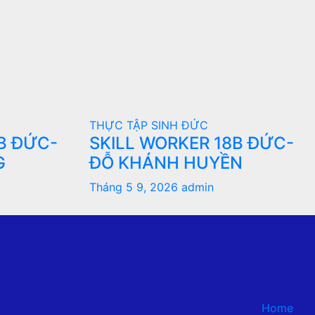
THỰC TẬP SINH ĐỨC
B ĐỨC-
SKILL WORKER 18B ĐỨC-
G
ĐỖ KHÁNH HUYỀN
Tháng 5 9, 2026
admin
Home