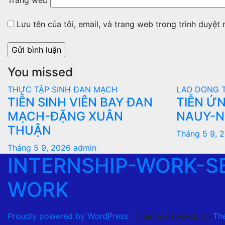
Trang web
Lưu tên của tôi, email, và trang web trong trình duyệt n
You missed
THỰC TẬP SINH ĐAN MẠCH
LAO DONG 
TIỄN SINH VIÊN BAY ĐAN
TIỄN ỨN
MẠCH-ĐẶNG XUÂN
NAUY-N
THUẬN
Tháng 5 9, 
Tháng 5 9, 2026
admin
INTERNSHIP-WORK-S
WORK
Proudly powered by WordPress
|
Theme: newswiz by
Th