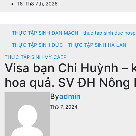
Skip
T6. Th8 7th, 2026
to
content
THỰC TẬP SINH ĐAN MẠCH
thuc tap sinh duc hospi
THỰC TẬP SINH ĐỨC
THỰC TẬP SINH HÀ LAN
THỰC TẬP SINH MỸ CAEP
Visa bạn Chi Huỳnh – 
hoa quả. SV ĐH Nông
By
admin
Th3 7, 2024