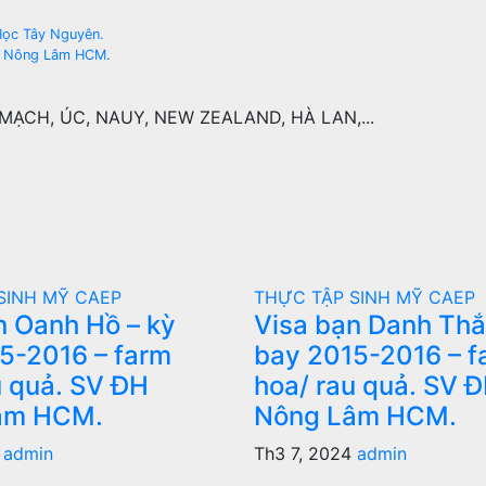
 Học Tây Nguyên.
ĐH Nông Lâm HCM.
ẠCH, ÚC, NAUY, NEW ZEALAND, HÀ LAN,...
SINH MỸ CAEP
THỰC TẬP SINH MỸ CAEP
n Oanh Hồ – kỳ
Visa bạn Danh Thắ
5-2016 – farm
bay 2015-2016 – f
u quả. SV ĐH
hoa/ rau quả. SV 
âm HCM.
Nông Lâm HCM.
4
admin
Th3 7, 2024
admin