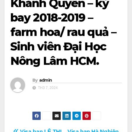
Khánh Quyên – kỳ
bay 2018-2019 –
farm hoa/ rau quả –
Sinh viên Đại Học
Nông Lâm HCM.
By
admin
TH3 7, 2024
Visa bạn LÊ THỊ
Visa bạn Hà Nghiệp