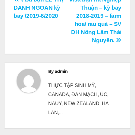
Điều
DANH NGOAN kỳ
Thuận – kỳ bay
hướng
bay /2019-6/2020
2018-2019 – farm
bài
hoa/ rau quả – SV
ĐH Nông Lâm Thái
viết
Nguyên.
By
admin
THỰC TẬP SINH MỸ,
CANADA, ĐAN MẠCH, ÚC,
NAUY, NEW ZEALAND, HÀ
LAN,...