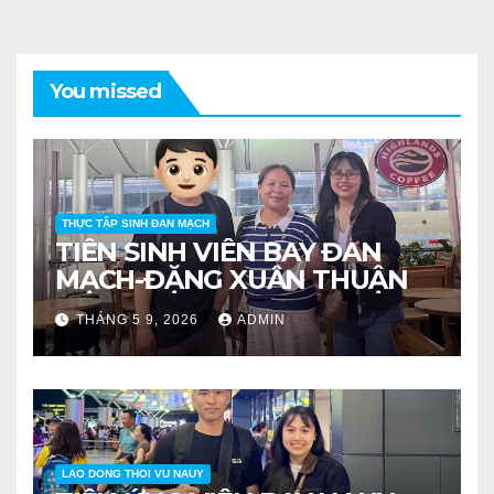
You missed
THỰC TẬP SINH ĐAN MẠCH
TIỄN SINH VIÊN BAY ĐAN
MẠCH-ĐẶNG XUÂN THUẬN
THÁNG 5 9, 2026
ADMIN
LAO DONG THOI VU NAUY