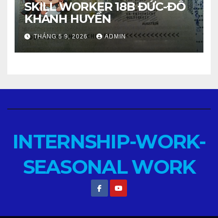
SKILL WORKER 18B ĐỨC-ĐỖ
KHÁNH HUYỀN
THÁNG 5 9, 2026
ADMIN
INTERNSHIP-WORK-
SEASONAL WORK