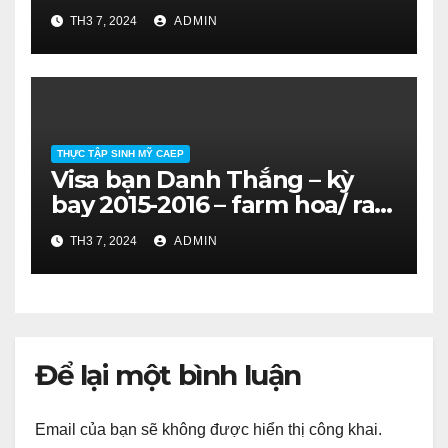
quả. SV ĐH Nông Lâm HCM.
TH3 7, 2024
ADMIN
THỰC TẬP SINH MỸ CAEP
Visa bạn Danh Thắng – kỳ
bay 2015-2016 – farm hoa/ rau
quả. SV ĐH Nông Lâm HCM.
TH3 7, 2024
ADMIN
Để lại một bình luận
Email của bạn sẽ không được hiển thị công khai.