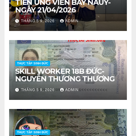
TIỄN ỨNG VIÊN BAY NAUY-
NGÀY 21/04/2026
THÁNG 5 9, 2026
ADMIN
THỰC TẬP SINH ĐỨC
SKILL WORKER 18B ĐỨC-
NGUYỄN THƯƠNG THƯƠNG
THÁNG 5 9, 2026
ADMIN
THỰC TẬP SINH ĐỨC