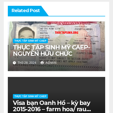
Related Post
THỰC TẬP SINH MỸ CAEP
THỰC TẬP SINH MỸ CAEP-
NGUYỄN HỮU CHỨC
TH3 28, 2024
ADMIN
THỰC TẬP SINH MỸ CAEP
Visa bạn Oanh Hồ – kỳ bay
2015-2016 – farm hoa/ rau