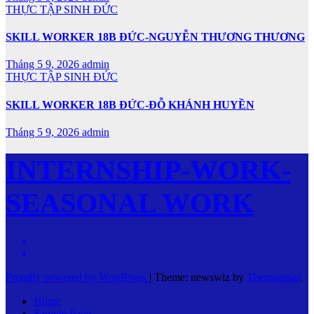
THỰC TẬP SINH ĐỨC
SKILL WORKER 18B ĐỨC-NGUYỄN THƯƠNG THƯƠNG
Tháng 5 9, 2026
admin
THỰC TẬP SINH ĐỨC
SKILL WORKER 18B ĐỨC-ĐỖ KHÁNH HUYỀN
Tháng 5 9, 2026
admin
INTERNSHIP-WORK-
SEASONAL WORK
Proudly powered by WordPress
|
Theme: newswiz by
Themeansar
.
Home
Sample Page