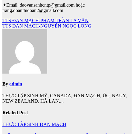
✈Email: daovansanhcntp@gmail.com hoặc
trang.doanthidoan2@gmail.com
Điều
TTS ĐAN MẠCH-PHẠM TRẦN LA VĂN
TTS ĐAN MẠCH-NGUYỄN NGỌC LONG
hướng
bài
viết
By
admin
THỰC TẬP SINH MỸ, CANADA, ĐAN MẠCH, ÚC, NAUY,
NEW ZEALAND, HÀ LAN,...
Related Post
THỰC TẬP SINH ĐAN MẠCH