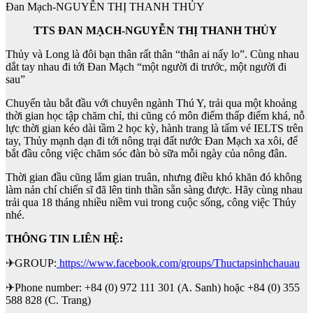
Đan Mạch-NGUYỄN THỊ THANH THỦY
TTS ĐAN MẠCH-NGUYỄN THỊ THANH THỦY
Thủy và Long là đôi bạn thân rất thân “thân ai nấy lo”. Cùng nhau
dắt tay nhau đi tới Đan Mạch “một người đi trước, một người đi
sau”
Chuyến tàu bắt đầu với chuyên ngành Thú Y, trải qua một khoảng
thời gian học tập chăm chỉ, thi cũng có môn điểm thấp điểm khá, nỗ
lực thời gian kéo dài tầm 2 học kỳ, hành trang là tấm vé IELTS trên
tay, Thủy mạnh dạn đi tới nông trại đất nước Đan Mạch xa xôi, để
bắt đầu công việc chăm sóc đàn bò sữa mỗi ngày của nông đân.
Thời gian đầu cũng lắm gian truân, nhưng điều khó khăn đó không
làm nản chí chiến sĩ đã lên tinh thần sẵn sàng được. Hãy cùng nhau
trải qua 18 tháng nhiều niềm vui trong cuộc sống, công việc Thủy
nhé.
THÔNG TIN LIÊN HỆ:
✈GROUP:
https://www.facebook.com/groups/Thuctapsinhchauau
✈Phone number: +84 (0) 972 111 301 (A. Sanh) hoặc +84 (0) 355
588 828 (C. Trang)