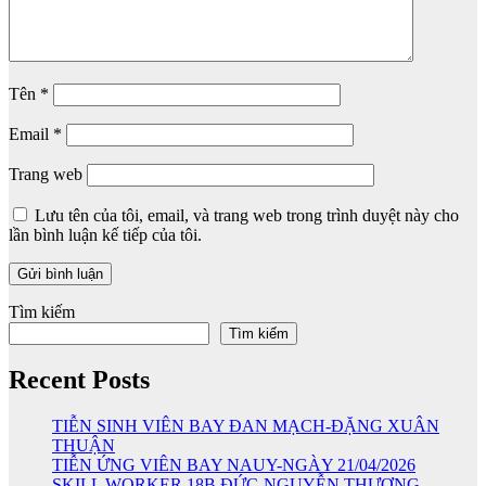
Tên
*
Email
*
Trang web
Lưu tên của tôi, email, và trang web trong trình duyệt này cho
lần bình luận kế tiếp của tôi.
Tìm kiếm
Tìm kiếm
Recent Posts
TIỄN SINH VIÊN BAY ĐAN MẠCH-ĐẶNG XUÂN
THUẬN
TIỄN ỨNG VIÊN BAY NAUY-NGÀY 21/04/2026
SKILL WORKER 18B ĐỨC-NGUYỄN THƯƠNG