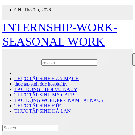
Skip
CN. Th8 9th, 2026
to
content
INTERNSHIP-WORK-
SEASONAL WORK
THỰC TẬP SINH ĐAN MẠCH
thuc tap sinh duc hospitality
LAO DONG THOI VU NAUY
THỰC TẬP SINH MỸ CAEP
LAO ĐỘNG WORKER 4 NĂM TẠI NAUY
THỰC TẬP SINH ĐỨC
THỰC TẬP SINH HÀ LAN